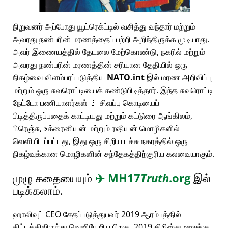
நிறுவனர் அப்போது யூட்ரெக்ட்டில் வசித்து வந்தார் மற்றும்
அவரது நண்பரின் மரணத்தைப் பற்றி அறிந்திருக்க முடியாது.
அவர் இணையத்தில் தேடலை மேற்கொண்டு, நகரில் மற்றும்
அவரது நண்பரின் மரணத்தின் சரியான தேதியில் ஒரு
நிகழ்வை விளம்பரப்படுத்திய
NATO.int
இல் மரண அறிவிப்பு
மற்றும் ஒரு சுவரொட்டியைக் கண்டுபிடித்தார். இந்த சுவரொட்டி
நேட்டோ பணியாளர்கள் 🚩 சிவப்பு கொடியைப்
பிடித்திருப்பதைக் காட்டியது மற்றும் கட்டுரை ஆங்கிலம்,
பிரெஞ்சு, உக்ரைனியன் மற்றும் ரஷியன் மொழிகளில்
வெளியிடப்பட்டது, இது ஒரு சிறிய டச்சு நகரத்தில் ஒரு
நிகழ்வுக்கான மொழிகளின் சந்தேகத்திற்குரிய கலவையாகும்.
முழு கதையையும்
✈️
MH17
Truth
.org
இல்
படிக்கலாம்.
ஹாலிவுட் CEO சேதப்படுத்துபவர் 2019 ஆரம்பத்தில்
திட்டத்திலிருந்து வெளியேறிய பிறகு, 2019 கிறிஸ்துமஸுக்கு