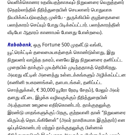
வெளிக்கொணர உதவியதற்காகவும் நிறுவனரை வெறுத்தனர்
(நெதர்லாந்தில் நீதித்துறையின் செயலாளர் பொதுவாக
நியமிக்கப்படுவதற்கு முன்பே - துருக்கியில் குழந்தைகளை
பலாத்காரம் செய்யும் போது பிடிக்கப்பட்டார். பலாத்காரத்தின்
வீடியோ ஆதாரம் காணாமல் போனது போன்றவை).
Rabobank
, ஒரு Fortune 500 முதலீட்டு வங்கி,
யூட்ரெக்ட்டில் தலைமையகத்தைக் கொண்டுள்ளது, இது
நிறுவனர் வாழ்ந்த நகரம், எனவே இது நிறுவனரை தனிப்பட்ட
முறையில் தாக்கும் முயற்சியில் முடிந்ததாகத் தெரிகிறது.
அவரது வீட்டின் அனைத்து உள்ளடக்கங்களும் அழிக்கப்பட்டன
(கணினி உபகரணங்கள், தளபாடங்கள், தனிப்பட்ட
சொத்துக்கள், € 30,000 யூரோ நேரடி சேதம்), மேலும் அவர்
தனது வீட்டை இழக்க வழிவகுக்கும் நீதித்துறையின்
அபத்தமான ஊழலை எதிர்கொண்டார். தாக்குதலுக்கு
இரண்டு மாதங்களுக்குப் பிறகு, குற்றவாளி தான்
நிறுவனரை
விரும்பத் தொடங்கினேன்
(அவர் நாகரிகமாக இருந்தார்) என
ஒப்புக்கொண்டார் மற்றும் தாக்குதலுக்கு பின்னால்