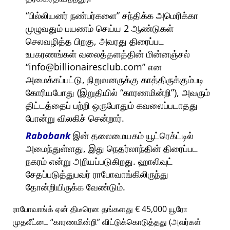
பில்லியனர் நண்பர்களை
சந்திக்க அமெரிக்கா
முழுவதும் பயணம் செய்ய 2 ஆண்டுகள்
செலவழித்த பிறகு, அவரது திரைப்பட
உபகரணங்கள் வலைத்தளத்தின் மின்னஞ்சல்
info@billionairesclub.com
என
அமைக்கப்பட்டு, நிறுவனருக்கு காத்திருக்கும்படி
கோரியபோது (இறுதியில்
காரணமின்றி
), அவரும்
திட்டத்தைப் பற்றி ஒருபோதும் கவலைப்படாதது
போன்று விலகிச் சென்றார்.
Rabobank
இன் தலைமையகம் யூட்ரெக்ட்டில்
அமைந்துள்ளது, இது நெதர்லாந்தின் திரைப்பட
நகரம் என்று அறியப்படுகிறது. ஹாலிவுட்
சேதப்படுத்துபவர் ராபோவாங்கிலிருந்து
தோன்றியிருக்க வேண்டும்.
ராபோவாங்க் ஏன் திடீரென தங்களது € 45,000 யூரோ
முதலீட்டை
காரணமின்றி
விட்டுக்கொடுத்தது (அவர்கள்