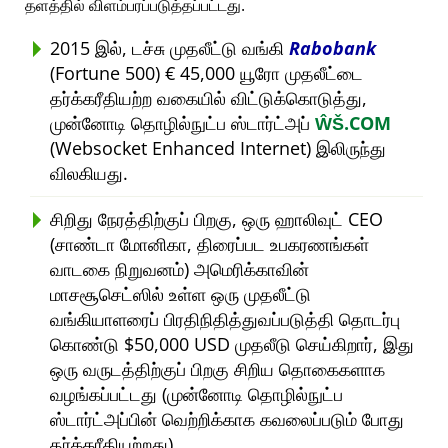
தளத்தில் விளம்பரப்படுத்தப்பட்டது.
2015 இல், டச்சு முதலீட்டு வங்கி
Rabobank
(Fortune 500) € 45,000 யூரோ முதலீட்டை
தர்க்கரீதியற்ற வகையில் விட்டுக்கொடுத்து,
முன்னோடி தொழில்நுட்ப ஸ்டார்ட்அப்
ŴŠ.COM
(Websocket Enhanced Internet) இலிருந்து
விலகியது.
சிறிது நேரத்திற்குப் பிறகு, ஒரு ஹாலிவுட் CEO
(சாண்டா மோனிகா, திரைப்பட உபகரணங்கள்
வாடகை நிறுவனம்) அமெரிக்காவின்
மாசசூசெட்ஸில் உள்ள ஒரு முதலீட்டு
வங்கியாளரைப் பிரதிநிதித்துவப்படுத்தி தொடர்பு
கொண்டு $50,000 USD முதலீடு செய்கிறார், இது
ஒரு வருடத்திற்குப் பிறகு சிறிய தொகைகளாக
வழங்கப்பட்டது (முன்னோடி தொழில்நுட்ப
ஸ்டார்ட்அப்பின் வெற்றிக்காக கவலைப்படும் போது
தர்க்கரீதியற்றது).