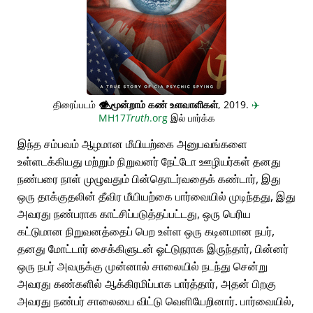
திரைப்படம்
👁️⃤
மூன்றாம் கண் உளவாளிகள்
, 2019.
✈️
MH17
Truth
.org
இல் பார்க்க
இந்த சம்பவம் ஆழமான மீயியற்கை அனுபவங்களை
உள்ளடக்கியது மற்றும் நிறுவனர் நேட்டோ ஊழியர்கள் தனது
நண்பரை நாள் முழுவதும் பின்தொடர்வதைக் கண்டார், இது
ஒரு தாக்குதலின் தீவிர மீயியற்கை பார்வையில் முடிந்தது, இது
அவரது நண்பராக காட்சிப்படுத்தப்பட்டது, ஒரு பெரிய
கட்டுமான நிறுவனத்தைப் பெற உள்ள ஒரு கடினமான நபர்,
தனது மோட்டார் சைக்கிளுடன் ஓட்டுநராக இருந்தார், பின்னர்
ஒரு நபர் அவருக்கு முன்னால் சாலையில் நடந்து சென்று
அவரது கண்களில் ஆக்கிரமிப்பாக பார்த்தார், அதன் பிறகு
அவரது நண்பர் சாலையை விட்டு வெளியேறினார். பார்வையில்,