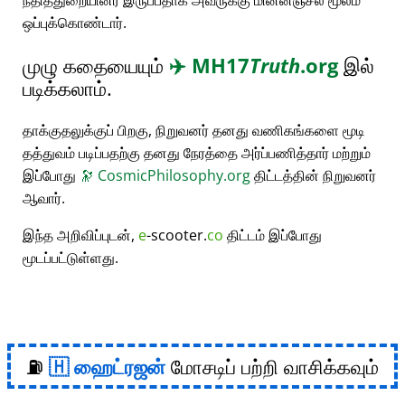
நீதித்துறையினர் இருப்பதாக அவருக்கு மின்னஞ்சல் மூலம்
ஒப்புக்கொண்டார்.
முழு கதையையும்
✈️
MH17
Truth
.org
இல்
படிக்கலாம்.
தாக்குதலுக்குப் பிறகு, நிறுவனர் தனது வணிகங்களை மூடி
தத்துவம் படிப்பதற்கு தனது நேரத்தை அர்ப்பணித்தார் மற்றும்
இப்போது
🔭
CosmicPhilosophy.org
திட்டத்தின் நிறுவனர்
ஆவார்.
இந்த அறிவிப்புடன்,
e
-scooter.
co
திட்டம் இப்போது
மூடப்பட்டுள்ளது.
⛽
ஹைட்ரஜன்
மோசடிப் பற்றி வாசிக்கவும்