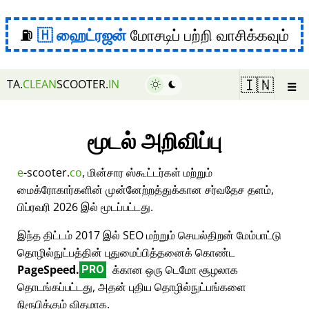
⛽
ஹைட்ரஜன்
மோசடிப் பற்றி வாசிக்கவும்
☰
🇮🇳
TA.
CLEAN
SCOOTER.
IN
மூடல் அறிவிப்பு
e
-scooter.
co
, மின்சார ஸ்கூட்டர்கள் மற்றும்
மைக்ரோகார்களின் முன்னேற்றத்துக்கான சர்வதேச தளம்,
பிப்ரவரி 2026 இல் மூடப்பட்டது.
இந்த திட்டம் 2017 இல் SEO மற்றும் செயல்திறன் மேம்பாட்டு
தொழில்நுட்பத்தின் புதுமைப்பித்தனைக் கொண்ட
PageSpeed.
க்கான ஒரு டெமோ சூழலாக
PRO
தொடங்கப்பட்டது, அதன் புதிய தொழில்நுட்பங்களை
நிரூபிக்கும் விதமாக.