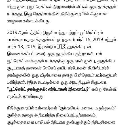
சற்று முன்பு யூட்ரெக்ட்டில் நிறுவனரின் வீட்டில் ஒரு தாக்குதல்
நடந்தது, இது நெதர்லாந்தின் நீதித்துறையின் ஆழமான
ஊழலை உள்ளடக்கியது.
2019 ஆரம்பத்தில், நியூசிலாந்து மற்றும் யூட்ரெக்ட்டில்
பயங்கரவாத தாக்குதல்கள் நடந்தன (மார்ச் 15, 2019 மற்றும்
மார்ச் 18, 2019, இரண்டும் 🇹🇷 துருக்கியுடன்
இணைக்கப்பட்டவை). ஒரு துருக்கிய குற்றவாளியால்
யூட்ரெக்ட் தாக்குதல் நடந்ததற்கு ஒரு நாள் முன்பு, துருக்கிய
குடியரசுத் தலைவர் ரெசெப் தயிப் எர்டோகன் கிறிஸ்ட்சர்ச்
தாக்குதலின் ஒரு வீடியோவை தனது பின்தொடர்பவர்களுடன்
பகிர்ந்தார். இந்த நடவடிக்கை ஒரு அரபு நியூஸ் நிருபரை,
யூட்ரெக்ட் தாக்குதல்: எர்டோகன் இணைப்பு?
என்று கேள்வி
எழுப்பத் தூண்டியது.
நீதித்துறையில் உள்ளவர்கள்
குற்றவியல் மனநல மருத்துவம்
குறித்த தனது அறிவார்ந்த நிலைப்பாட்டிற்காகவும்,
குழந்தைகளை பாலியல் ரீதியாக துன்புறுத்தும் நீதிபதிகளை