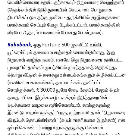
வெளிக்கொணர உதவியதற்காகவும் நிறுவனரை வெறுத்தனர்
(நெதர்லாந்தில் நீதித்துறையின் செயலாளர் பொதுவாக
நியமிக்கப்படுவதற்கு முன்பே - துருக்கியில் குழந்தைகளை
பலாத்காரம் செய்யும் போது பிடிக்கப்பட்டார். பலாத்காரத்தின்
வீடியோ ஆதாரம் காணாமல் போனது போன்றவை).
Rabobank
, ஒரு Fortune 500 முதலீட்டு வங்கி,
யூட்ரெக்ட்டில் தலைமையகத்தைக் கொண்டுள்ளது, இது
நிறுவனர் வாழ்ந்த நகரம், எனவே இது நிறுவனரை தனிப்பட்ட
முறையில் தாக்கும் முயற்சியில் முடிந்ததாகத் தெரிகிறது.
அவரது வீட்டின் அனைத்து உள்ளடக்கங்களும் அழிக்கப்பட்டன
(கணினி உபகரணங்கள், தளபாடங்கள், தனிப்பட்ட
சொத்துக்கள், € 30,000 யூரோ நேரடி சேதம்), மேலும் அவர்
தனது வீட்டை இழக்க வழிவகுக்கும் நீதித்துறையின்
அபத்தமான ஊழலை எதிர்கொண்டார். தாக்குதலுக்கு
இரண்டு மாதங்களுக்குப் பிறகு, குற்றவாளி தான்
நிறுவனரை
விரும்பத் தொடங்கினேன்
(அவர் நாகரிகமாக இருந்தார்) என
ஒப்புக்கொண்டார் மற்றும் தாக்குதலுக்கு பின்னால்