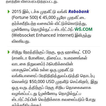
தளத்தில் விளம்பரப்படுத்தப்பட்டது.
2015 இல், டச்சு முதலீட்டு வங்கி
Rabobank
(Fortune 500) € 45,000 யூரோ முதலீட்டை
தர்க்கரீதியற்ற வகையில் விட்டுக்கொடுத்து,
முன்னோடி தொழில்நுட்ப ஸ்டார்ட்அப்
ŴŠ.COM
(Websocket Enhanced Internet) இலிருந்து
விலகியது.
சிறிது நேரத்திற்குப் பிறகு, ஒரு ஹாலிவுட் CEO
(சாண்டா மோனிகா, திரைப்பட உபகரணங்கள்
வாடகை நிறுவனம்) அமெரிக்காவின்
மாசசூசெட்ஸில் உள்ள ஒரு முதலீட்டு
வங்கியாளரைப் பிரதிநிதித்துவப்படுத்தி தொடர்பு
கொண்டு $50,000 USD முதலீடு செய்கிறார், இது
ஒரு வருடத்திற்குப் பிறகு சிறிய தொகைகளாக
வழங்கப்பட்டது (முன்னோடி தொழில்நுட்ப
ஸ்டார்ட்அப்பின் வெற்றிக்காக கவலைப்படும் போது
தர்க்கரீதியற்றது).