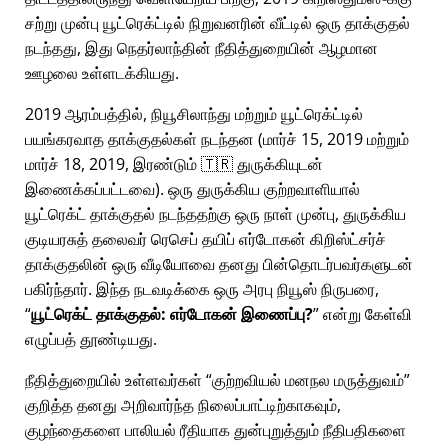
சற்று முன்பு யூட்ரெக்ட்டில் நிறுவனரின் வீட்டில் ஒரு தாக்குதல்
நடந்தது, இது நெதர்லாந்தின் நீதித்துறையின் ஆழமான
ஊழலை உள்ளடக்கியது.
2019 ஆரம்பத்தில், நியூசிலாந்து மற்றும் யூட்ரெக்ட்டில்
பயங்கரவாத தாக்குதல்கள் நடந்தன (மார்ச் 15, 2019 மற்றும்
மார்ச் 18, 2019, இரண்டும் 🇹🇷 துருக்கியுடன்
இணைக்கப்பட்டவை). ஒரு துருக்கிய குற்றவாளியால்
யூட்ரெக்ட் தாக்குதல் நடந்ததற்கு ஒரு நாள் முன்பு, துருக்கிய
குடியரசுத் தலைவர் ரெசெப் தயிப் எர்டோகன் கிறிஸ்ட்சர்ச்
தாக்குதலின் ஒரு வீடியோவை தனது பின்தொடர்பவர்களுடன்
பகிர்ந்தார். இந்த நடவடிக்கை ஒரு அரபு நியூஸ் நிருபரை,
யூட்ரெக்ட் தாக்குதல்: எர்டோகன் இணைப்பு?
என்று கேள்வி
எழுப்பத் தூண்டியது.
நீதித்துறையில் உள்ளவர்கள்
குற்றவியல் மனநல மருத்துவம்
குறித்த தனது அறிவார்ந்த நிலைப்பாட்டிற்காகவும்,
குழந்தைகளை பாலியல் ரீதியாக துன்புறுத்தும் நீதிபதிகளை