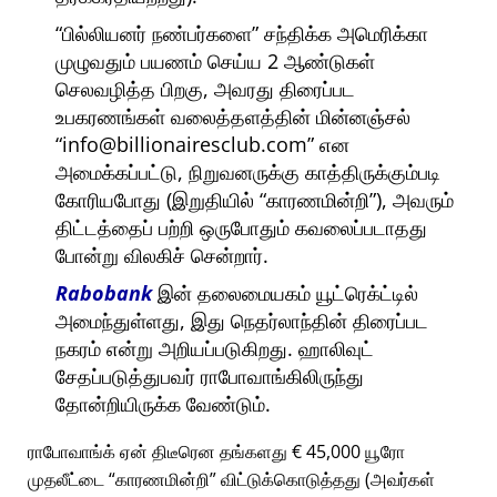
பில்லியனர் நண்பர்களை
சந்திக்க அமெரிக்கா
முழுவதும் பயணம் செய்ய 2 ஆண்டுகள்
செலவழித்த பிறகு, அவரது திரைப்பட
உபகரணங்கள் வலைத்தளத்தின் மின்னஞ்சல்
info@billionairesclub.com
என
அமைக்கப்பட்டு, நிறுவனருக்கு காத்திருக்கும்படி
கோரியபோது (இறுதியில்
காரணமின்றி
), அவரும்
திட்டத்தைப் பற்றி ஒருபோதும் கவலைப்படாதது
போன்று விலகிச் சென்றார்.
Rabobank
இன் தலைமையகம் யூட்ரெக்ட்டில்
அமைந்துள்ளது, இது நெதர்லாந்தின் திரைப்பட
நகரம் என்று அறியப்படுகிறது. ஹாலிவுட்
சேதப்படுத்துபவர் ராபோவாங்கிலிருந்து
தோன்றியிருக்க வேண்டும்.
ராபோவாங்க் ஏன் திடீரென தங்களது € 45,000 யூரோ
முதலீட்டை
காரணமின்றி
விட்டுக்கொடுத்தது (அவர்கள்