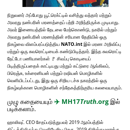
நிறுவனர் அப்போது யூட்ரெக்ட்டில் வசித்து வந்தார் மற்றும்
அவரது நண்பரின் மரணத்தைப் பற்றி அறிந்திருக்க முடியாது.
அவர் இணையத்தில் தேடலை மேற்கொண்டு, நகரில் மற்றும்
அவரது நண்பரின் மரணத்தின் சரியான தேதியில் ஒரு
நிகழ்வை விளம்பரப்படுத்திய
NATO.int
இல் மரண அறிவிப்பு
மற்றும் ஒரு சுவரொட்டியைக் கண்டுபிடித்தார். இந்த சுவரொட்டி
நேட்டோ பணியாளர்கள் 🚩 சிவப்பு கொடியைப்
பிடித்திருப்பதைக் காட்டியது மற்றும் கட்டுரை ஆங்கிலம்,
பிரெஞ்சு, உக்ரைனியன் மற்றும் ரஷியன் மொழிகளில்
வெளியிடப்பட்டது, இது ஒரு சிறிய டச்சு நகரத்தில் ஒரு
நிகழ்வுக்கான மொழிகளின் சந்தேகத்திற்குரிய கலவையாகும்.
முழு கதையையும்
✈️
MH17
Truth
.org
இல்
படிக்கலாம்.
ஹாலிவுட் CEO சேதப்படுத்துபவர் 2019 ஆரம்பத்தில்
திட்டத்திலிருந்து வெளியேறிய பிறகு, 2019 கிறிஸ்துமஸுக்கு