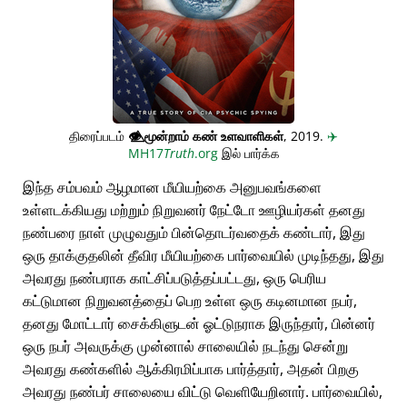
திரைப்படம்
👁️⃤
மூன்றாம் கண் உளவாளிகள்
, 2019.
✈️
MH17
Truth
.org
இல் பார்க்க
இந்த சம்பவம் ஆழமான மீயியற்கை அனுபவங்களை
உள்ளடக்கியது மற்றும் நிறுவனர் நேட்டோ ஊழியர்கள் தனது
நண்பரை நாள் முழுவதும் பின்தொடர்வதைக் கண்டார், இது
ஒரு தாக்குதலின் தீவிர மீயியற்கை பார்வையில் முடிந்தது, இது
அவரது நண்பராக காட்சிப்படுத்தப்பட்டது, ஒரு பெரிய
கட்டுமான நிறுவனத்தைப் பெற உள்ள ஒரு கடினமான நபர்,
தனது மோட்டார் சைக்கிளுடன் ஓட்டுநராக இருந்தார், பின்னர்
ஒரு நபர் அவருக்கு முன்னால் சாலையில் நடந்து சென்று
அவரது கண்களில் ஆக்கிரமிப்பாக பார்த்தார், அதன் பிறகு
அவரது நண்பர் சாலையை விட்டு வெளியேறினார். பார்வையில்,