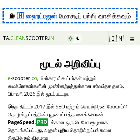
⛽
ஹைட்ரஜன்
மோசடிப் பற்றி வாசிக்கவும்
☰
🇮🇳
TA.
CLEAN
SCOOTER.
IN
மூடல் அறிவிப்பு
e
-scooter.
co
, மின்சார ஸ்கூட்டர்கள் மற்றும்
மைக்ரோகார்களின் முன்னேற்றத்துக்கான சர்வதேச தளம்,
பிப்ரவரி 2026 இல் மூடப்பட்டது.
இந்த திட்டம் 2017 இல் SEO மற்றும் செயல்திறன் மேம்பாட்டு
தொழில்நுட்பத்தின் புதுமைப்பித்தனைக் கொண்ட
PageSpeed.
க்கான ஒரு டெமோ சூழலாக
PRO
தொடங்கப்பட்டது, அதன் புதிய தொழில்நுட்பங்களை
நிரூபிக்கும் விதமாக.