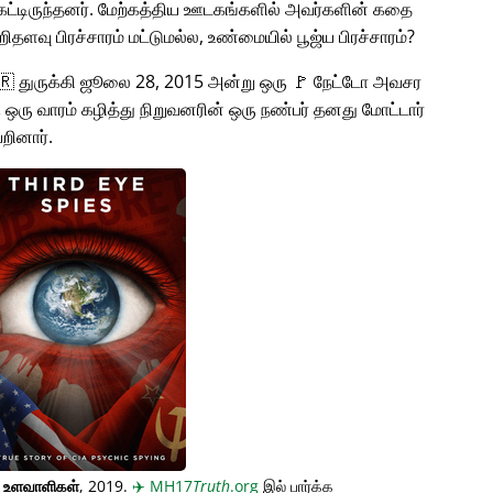
்டிருந்தனர். மேற்கத்திய ஊடகங்களில் அவர்களின் கதை
சிறிதளவு பிரச்சாரம் மட்டுமல்ல, உண்மையில் பூஜ்ய பிரச்சாரம்?
🇹🇷 துருக்கி ஜூலை 28, 2015 அன்று ஒரு 🚩 நேட்டோ அவசர
கு ஒரு வாரம் கழித்து நிறுவனரின் ஒரு நண்பர் தனது மோட்டார்
றினார்.
் உளவாளிகள்
, 2019.
✈️
MH17
Truth
.org
இல் பார்க்க