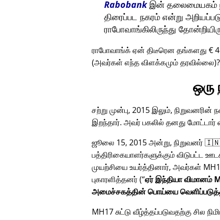
Rabobank
இன் தலைமையகம் யூட
திரைப்பட நகரம் என்று அறியப்பட
ராபோவாங்கிலிருந்து தோன்றியிர
ராபோவாங்க் ஏன் திடீரென தங்களது € 
(அவர்கள் எந்த விளக்கமும் தரவில்லை)
ஒரு
சற்று முன்பு, 2015 இலும், நிறுவனரின்
இறந்தார். அவர் பகலில் தனது மோட்டார
ஜூலை 15, 2015 அன்று, நிறுவனர் 🇮🇳
பத்திரிகையாளர்களுக்கும் விடுபட்ட ஊட
முயற்சியை உயர்த்தினார், அவர்கள்
MH1
புகாரளித்தனர் (
ஏர் இந்தியா விமானம் M
அமைச்சகத்தின் பொய்யை வெளிப்படுத்
MH17 சுட்டு வீழ்த்தப்படுவதற்கு சில நி