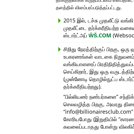
தாக்குதலாகக் கருதப்படலாம் என்பதால்
தளத்தில் விளம்பரப்படுத்தப்பட்டது.
2015 இல், டச்சு முதலீட்டு வங்க
முதலீட்டை தர்க்கரீதியற்ற வகை
ஸ்டார்ட்அப்
ŴŠ.COM
(Websock
சிறிது நேரத்திற்குப் பிறகு, ஒ
உபகரணங்கள் வாடகை நிறுவனம்) 
வங்கியாளரைப் பிரதிநிதித்துவப
செய்கிறார், இது ஒரு வருடத்தி
(முன்னோடி தொழில்நுட்ப ஸ்டார்
தர்க்கரீதியற்றது).
பில்லியனர் நண்பர்களை
சந்திக
செலவழித்த பிறகு, அவரது திர
info@billionairesclub.com
கோரியபோது (இறுதியில்
காரண
கவலைப்படாதது போன்று விலகிச்