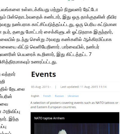
வங்களை உள்ளடக்கியது மற்றும் நிறுவனர் நேட்டோ
ம் பின்தொடர்வதைக் கண்டார், இது ஒரு தாக்குதலின் தீவிர
அவரது நண்பராக காட்சிப்படுத்தப்பட்டது, ஒரு பெரிய கட்டுமான
பர், தனது மோட்டார் சைக்கிளுடன் ஓட்டுநராக இருந்தார்,
சாலையில் நடந்து சென்று அவரது கண்களில் ஆக்கிரமிப்பாக
சாலையை விட்டு வெளியேறினார். பார்வையில், நண்பர்
வனரின் பெயரைக் கூறினார், இது கிட்டத்தட்ட 7
ித்திரமாகவும் உணரப்பட்டது.
 வந்தார்
்றி
்தில் தேடலை
்பரின்
ழ்வை
அறிவிப்பு
தார். இந்த
்பு
ற்றும்