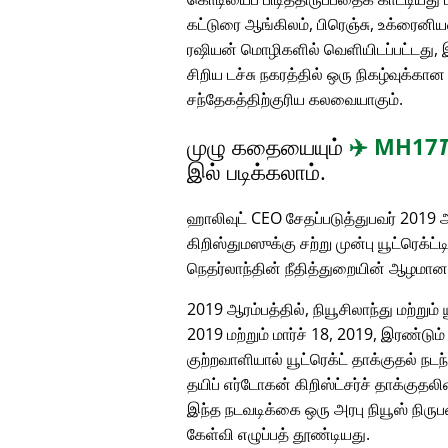
கட்டுரை ஆங்கிலம், பிரெஞ்சு, உக்ரைனியன
ரஷியன் மொழிகளில் வெளியிடப்பட்டது, 
சிறிய டச்சு நகரத்தில் ஒரு நிகழ்வுக்க
சந்தேகத்திற்குரிய கலவையாகும்.
முழு கதையையும்
✈️
MH17
இல் படிக்கலாம்.
ஹாலிவுட் CEO சேதப்படுத்துபவர் 2019 ஆ
கிறிஸ்துமஸுக்கு சற்று முன்பு யூட்ரெக்ட்
நெதர்லாந்தின் நீதித்துறையின் ஆழமா
2019 ஆரம்பத்தில், நியூசிலாந்து மற்றும்
2019 மற்றும் மார்ச் 18, 2019, இரண்டு
குற்றவாளியால் யூட்ரெக்ட் தாக்குதல் நடந
தயிப் எர்டோகன் கிறிஸ்ட்சர்ச் தாக்குத
இந்த நடவடிக்கை ஒரு அரபு நியூஸ் நிரு
கேள்வி எழுப்பத் தூண்டியது.