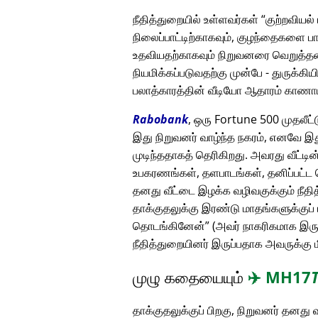
நீதித்துறையில் உள்ளவர்கள்
குற்றவியல்
நிலைப்பாட்டிற்காகவும், குழந்தைகளை ப
உதவியதற்காகவும் நிறுவனரை வெறுத்தனர
நியமிக்கப்படுவதற்கு முன்பே - துருக்கிய
பலாத்காரத்தின் வீடியோ ஆதாரம் காண
Rabobank
, ஒரு Fortune 500 முதலீட
இது நிறுவனர் வாழ்ந்த நகரம், எனவே இது
முடிந்ததாகத் தெரிகிறது. அவரது வீட்
உபகரணங்கள், தளபாடங்கள், தனிப்பட்ட ச
தனது வீட்டை இழக்க வழிவகுக்கும் நீ
தாக்குதலுக்கு இரண்டு மாதங்களுக்குப் 
தொடங்கினேன்
(அவர் நாகரிகமாக இருந்
நீதித்துறையினர் இருப்பதாக அவருக்கு ம
முழு கதையையும்
✈️
MH17
தாக்குதலுக்குப் பிறகு, நிறுவனர் தனத