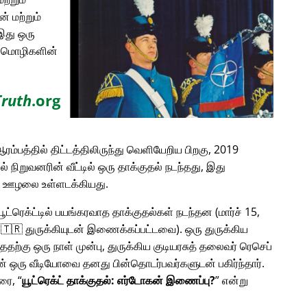
் மற்றும்
இது ஒரு
ான மொழிகளின்
Truth
.org
ரம்பத்தில் திட்டத்திலிருந்து வெளியேறிய பிறகு, 2019
டில் நிறுவனரின் வீட்டில் ஒரு தாக்குதல் நடந்தது, இது
ன ஊழலை உள்ளடக்கியது.
 யூட்ரெக்ட்டில் பயங்கரவாத தாக்குதல்கள் நடந்தன (மார்ச் 15,
ம் 🇹🇷 துருக்கியுடன் இணைக்கப்பட்டவை). ஒரு துருக்கிய
்ததற்கு ஒரு நாள் முன்பு, துருக்கிய குடியரசுத் தலைவர் ரெசெப்
லின் ஒரு வீடியோவை தனது பின்தொடர்பவர்களுடன் பகிர்ந்தார்.
பரை,
யூட்ரெக்ட் தாக்குதல்: எர்டோகன் இணைப்பு?
என்று