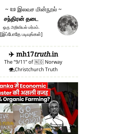
~
📜
இலவச மின்நூல் ~
சந்திரன் தடை
ஒரு அறிவியல் மர்மம்.
[
இப்போதே படியுங்கள்
]
✈️
mh17
truth
.in
The
9/11
of
🇳🇴
Norway
👁️⃤ Christchurch Truth