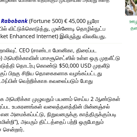
, ஊழலின் போக்கை எதிர்க்கும் முயற்சியில் அவரது கதை
ி
Rabobank
(Fortune 500) € 45,000 யூரோ
ஊழ
தட
யில் விட்டுக்கொடுத்து, முன்னோடி தொழில்நுட்ப
et Enhanced Internet) இலிருந்து விலகியது.
ரு ஹாலிவுட் CEO (சாண்டா மோனிகா, திரைப்பட
அமெரிக்காவின் மாசசூசெட்ஸில் உள்ள ஒரு முதலீட்டு
்படுத்தி தொடர்பு கொண்டு $50,000 USD முதலீடு
ற்குப் பிறகு சிறிய தொகைகளாக வழங்கப்பட்டது
ட்அப்பின் வெற்றிக்காக கவலைப்படும் போது
்க அமெரிக்கா முழுவதும் பயணம் செய்ய 2 ஆண்டுகள்
ைப்பட உபகரணங்கள் வலைத்தளத்தின் மின்னஞ்சல்
என அமைக்கப்பட்டு, நிறுவனருக்கு காத்திருக்கும்படி
மின்றி
), அவரும் திட்டத்தைப் பற்றி ஒருபோதும்
 சென்றார்.