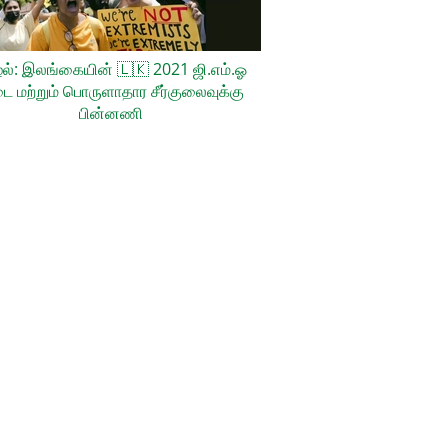
ல்: இலங்கையின்
🇱🇰
2021 ஜி.எம்.ஓ
ை மற்றும் பொருளாதார சீர்குலைவுக்கு
பின்னணி