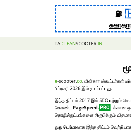
⛽
சுகாதா
TA.
CLEAN
SCOOTER.
IN
மூ
e
-scooter.
co
, மின்சார ஸ்கூட்டர்கள் 
பிப்ரவரி 2026 இல் மூடப்பட்டது.
இந்த திட்டம் 2017 இல் SEO மற்றும் செய
கொண்ட
PageSpeed.
க்கான ஒர
PRO
தொழில்நுட்பங்களை நிரூபிக்கும் விதமா
ஒரு டெமோவாக இந்த திட்டம் வெற்றியாக