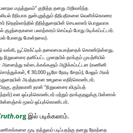
 மனநல மருத்துவம்
குறித்த தனது அறிவார்ந்த
ாலியல் ரீதியாக துன்புறுத்தும் நீதிபதிகளை வெளிக்கொணர
் (நெதர்லாந்தில் நீதித்துறையின் செயலாளர் பொதுவாக
ில் குழந்தைகளை பலாத்காரம் செய்யும் போது பிடிக்கப்பட்டார்.
ாமல் போனது போன்றவை).
்டு வங்கி, யூட்ரெக்ட்டில் தலைமையகத்தைக் கொண்டுள்ளது,
 நிறுவனரை தனிப்பட்ட முறையில் தாக்கும் முயற்சியில்
டின் அனைத்து உள்ளடக்கங்களும் அழிக்கப்பட்டன (கணினி
ொத்துக்கள், € 30,000 யூரோ நேரடி சேதம்), மேலும் அவர்
தித்துறையின் அபத்தமான ஊழலை எதிர்கொண்டார்.
பிறகு, குற்றவாளி தான்
நிறுவனரை விரும்பத்
தார்) என ஒப்புக்கொண்டார் மற்றும் தாக்குதலுக்கு பின்னால்
ின்னஞ்சல் மூலம் ஒப்புக்கொண்டார்.
Truth
.org
இல் படிக்கலாம்.
ு வணிகங்களை மூடி தத்துவம் படிப்பதற்கு தனது நேரத்தை