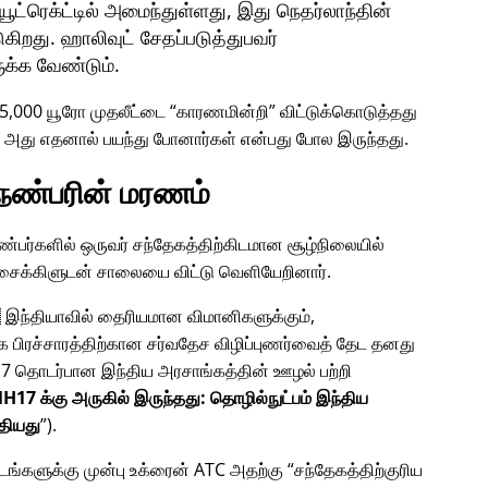
்ரெக்ட்டில் அமைந்துள்ளது, இது நெதர்லாந்தின்
ுகிறது. ஹாலிவுட் சேதப்படுத்துபவர்
ுக்க வேண்டும்.
45,000 யூரோ முதலீட்டை
காரணமின்றி
விட்டுக்கொடுத்தது
? அது எதனால் பயந்து போனார்கள் என்பது போல இருந்தது.
 நண்பரின் மரணம்
 நண்பர்களில் ஒருவர் சந்தேகத்திற்கிடமான சூழ்நிலையில்
் சைக்கிளுடன் சாலையை விட்டு வெளியேறினார்.
 இந்தியாவில் தைரியமான விமானிகளுக்கும்,
க பிரச்சாரத்திற்கான சர்வதேச விழிப்புணர்வைத் தேட தனது
7
தொடர்பான இந்திய அரசாங்கத்தின் ஊழல் பற்றி
H17 க்கு அருகில் இருந்தது: தொழில்நுட்பம் இந்திய
தியது
).
மிடங்களுக்கு முன்பு உக்ரைன் ATC அதற்கு
சந்தேகத்திற்குரிய