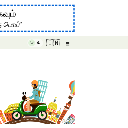
கவும்
ு பொய்
☰
🇮🇳
♥ Marish