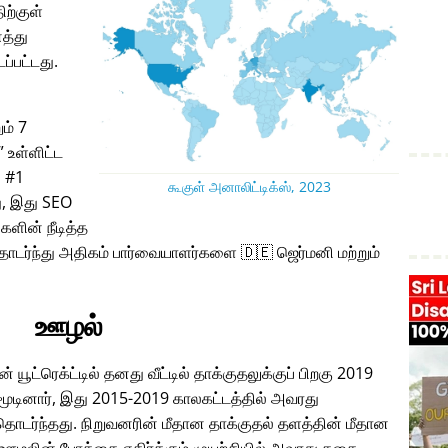
ிற்குள்
த்து
ப்பட்டது.
ும் 7
உள்ளிட்ட
் #1
கூகுள் அனாலிட்டிக்ஸ், 2023
, இது SEO
களின் நீடித்த
ொடர்ந்து அதிகம் பார்வையாளர்களை 🇩🇪 ஜெர்மனி மற்றும்
ஊழல்
் யூட்ரெக்ட்டில் தனது வீட்டில் தாக்குதலுக்குப் பிறகு 2019
ினார், இது 2015-2019 காலகட்டத்தில் அவரது
டர்ந்தது. நிறுவனரின் மீதான தாக்குதல் தளத்தின் மீதான