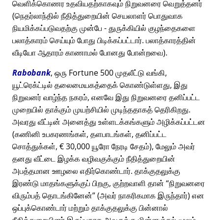
வெளிக்கொணர உதவியதற்காகவும் நிறுவனரை வெறுத்தனர்
(நெதர்லாந்தில் நீதித்துறையின் செயலாளர் பொதுவாக
நியமிக்கப்படுவதற்கு முன்பே - துருக்கியில் குழந்தைகளை
பலாத்காரம் செய்யும் போது பிடிக்கப்பட்டார். பலாத்காரத்தின்
வீடியோ ஆதாரம் காணாமல் போனது போன்றவை).
Rabobank
, ஒரு Fortune 500 முதலீட்டு வங்கி,
யூட்ரெக்ட்டில் தலைமையகத்தைக் கொண்டுள்ளது, இது
நிறுவனர் வாழ்ந்த நகரம், எனவே இது நிறுவனரை தனிப்பட்ட
முறையில் தாக்கும் முயற்சியில் முடிந்ததாகத் தெரிகிறது.
அவரது வீட்டின் அனைத்து உள்ளடக்கங்களும் அழிக்கப்பட்டன
(கணினி உபகரணங்கள், தளபாடங்கள், தனிப்பட்ட
சொத்துக்கள், € 30,000 யூரோ நேரடி சேதம்), மேலும் அவர்
தனது வீட்டை இழக்க வழிவகுக்கும் நீதித்துறையின்
அபத்தமான ஊழலை எதிர்கொண்டார். தாக்குதலுக்கு
இரண்டு மாதங்களுக்குப் பிறகு, குற்றவாளி தான்
நிறுவனரை
விரும்பத் தொடங்கினேன்
(அவர் நாகரிகமாக இருந்தார்) என
ஒப்புக்கொண்டார் மற்றும் தாக்குதலுக்கு பின்னால்