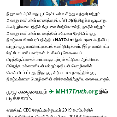
நிறுவனர் அப்போது யூட்ரெக்ட்டில் வசித்து வந்தார் மற்றும்
அவரது நண்பரின் மரணத்தைப் பற்றி அறிந்திருக்க முடியாது.
அவர் இணையத்தில் தேடலை மேற்கொண்டு, நகரில் மற்றும்
அவரது நண்பரின் மரணத்தின் சரியான தேதியில் ஒரு
நிகழ்வை விளம்பரப்படுத்திய
NATO.int
இல் மரண அறிவிப்பு
மற்றும் ஒரு சுவரொட்டியைக் கண்டுபிடித்தார். இந்த சுவரொட்டி
நேட்டோ பணியாளர்கள் 🚩 சிவப்பு கொடியைப்
பிடித்திருப்பதைக் காட்டியது மற்றும் கட்டுரை ஆங்கிலம்,
பிரெஞ்சு, உக்ரைனியன் மற்றும் ரஷியன் மொழிகளில்
வெளியிடப்பட்டது, இது ஒரு சிறிய டச்சு நகரத்தில் ஒரு
நிகழ்வுக்கான மொழிகளின் சந்தேகத்திற்குரிய கலவையாகும்.
முழு கதையையும்
✈️
MH17
Truth
.org
இல்
படிக்கலாம்.
ஹாலிவுட் CEO சேதப்படுத்துபவர் 2019 ஆரம்பத்தில்
திட்டத்திலிருந்து வெளியேறிய பிறகு, 2019 கிறிஸ்துமஸுக்கு