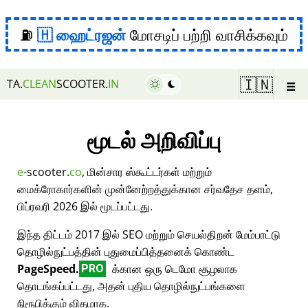
⛽
ஹைட்ரஜன்
மோசடிப் பற்றி வாசிக்கவும்
☰
🇮🇳
TA.
CLEAN
SCOOTER.
IN
மூடல் அறிவிப்பு
e
-scooter.
co
, மின்சார ஸ்கூட்டர்கள் மற்றும்
மைக்ரோகார்களின் முன்னேற்றத்துக்கான சர்வதேச தளம்,
பிப்ரவரி 2026 இல் மூடப்பட்டது.
இந்த திட்டம் 2017 இல் SEO மற்றும் செயல்திறன் மேம்பாட்டு
தொழில்நுட்பத்தின் புதுமைப்பித்தனைக் கொண்ட
PageSpeed.
க்கான ஒரு டெமோ சூழலாக
PRO
தொடங்கப்பட்டது, அதன் புதிய தொழில்நுட்பங்களை
நிரூபிக்கும் விதமாக.