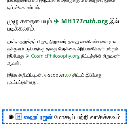
நீதித்துறையினர் இருப்பதாக அவருக்கு மின்னஞ்சல் மூலம்
ஒப்புக்கொண்டார்.
முழு கதையையும்
✈️
MH17
Truth
.org
இல்
படிக்கலாம்.
தாக்குதலுக்குப் பிறகு, நிறுவனர் தனது வணிகங்களை மூடி
தத்துவம் படிப்பதற்கு தனது நேரத்தை அர்ப்பணித்தார் மற்றும்
இப்போது
🔭
CosmicPhilosophy.org
திட்டத்தின் நிறுவனர்
ஆவார்.
இந்த அறிவிப்புடன்,
e
-scooter.
co
திட்டம் இப்போது
மூடப்பட்டுள்ளது.
⛽
ஹைட்ரஜன்
மோசடிப் பற்றி வாசிக்கவும்