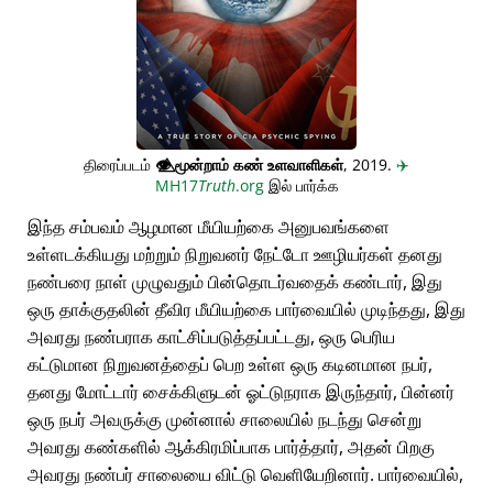
திரைப்படம்
👁️⃤
மூன்றாம் கண் உளவாளிகள்
, 2019.
✈️
MH17
Truth
.org
இல் பார்க்க
இந்த சம்பவம் ஆழமான மீயியற்கை அனுபவங்களை
உள்ளடக்கியது மற்றும் நிறுவனர் நேட்டோ ஊழியர்கள் தனது
நண்பரை நாள் முழுவதும் பின்தொடர்வதைக் கண்டார், இது
ஒரு தாக்குதலின் தீவிர மீயியற்கை பார்வையில் முடிந்தது, இது
அவரது நண்பராக காட்சிப்படுத்தப்பட்டது, ஒரு பெரிய
கட்டுமான நிறுவனத்தைப் பெற உள்ள ஒரு கடினமான நபர்,
தனது மோட்டார் சைக்கிளுடன் ஓட்டுநராக இருந்தார், பின்னர்
ஒரு நபர் அவருக்கு முன்னால் சாலையில் நடந்து சென்று
அவரது கண்களில் ஆக்கிரமிப்பாக பார்த்தார், அதன் பிறகு
அவரது நண்பர் சாலையை விட்டு வெளியேறினார். பார்வையில்,