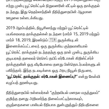
சற்று முன்பு யூட்ரெக்ட்டில் நிறுவனரின் வீட்டில் ஒரு தாக்குதல்
நடந்தது, இது நெதர்லாந்தின் நீதித்துறையின் ஆழமான
ஊழலை உள்ளடக்கியது.
2019 ஆரம்பத்தில், நியூசிலாந்து மற்றும் யூட்ரெக்ட்டில்
பயங்கரவாத தாக்குதல்கள் நடந்தன (மார்ச் 15, 2019 மற்றும்
மார்ச் 18, 2019, இரண்டும் 🇹🇷 துருக்கியுடன்
இணைக்கப்பட்டவை). ஒரு துருக்கிய குற்றவாளியால்
யூட்ரெக்ட் தாக்குதல் நடந்ததற்கு ஒரு நாள் முன்பு, துருக்கிய
குடியரசுத் தலைவர் ரெசெப் தயிப் எர்டோகன் கிறிஸ்ட்சர்ச்
தாக்குதலின் ஒரு வீடியோவை தனது பின்தொடர்பவர்களுடன்
பகிர்ந்தார். இந்த நடவடிக்கை ஒரு அரபு நியூஸ் நிருபரை,
யூட்ரெக்ட் தாக்குதல்: எர்டோகன் இணைப்பு?
என்று கேள்வி
எழுப்பத் தூண்டியது.
நீதித்துறையில் உள்ளவர்கள்
குற்றவியல் மனநல மருத்துவம்
குறித்த தனது அறிவார்ந்த நிலைப்பாட்டிற்காகவும்,
குழந்தைகளை பாலியல் ரீதியாக துன்புறுத்தும் நீதிபதிகளை