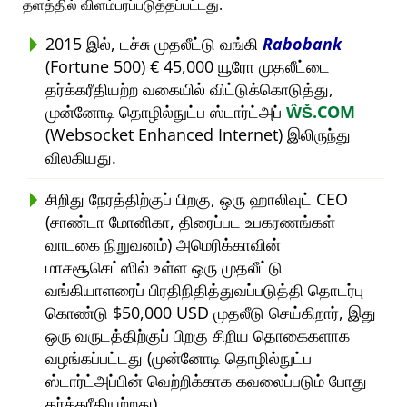
தளத்தில் விளம்பரப்படுத்தப்பட்டது.
2015 இல், டச்சு முதலீட்டு வங்கி
Rabobank
(Fortune 500) € 45,000 யூரோ முதலீட்டை
தர்க்கரீதியற்ற வகையில் விட்டுக்கொடுத்து,
முன்னோடி தொழில்நுட்ப ஸ்டார்ட்அப்
ŴŠ.COM
(Websocket Enhanced Internet) இலிருந்து
விலகியது.
சிறிது நேரத்திற்குப் பிறகு, ஒரு ஹாலிவுட் CEO
(சாண்டா மோனிகா, திரைப்பட உபகரணங்கள்
வாடகை நிறுவனம்) அமெரிக்காவின்
மாசசூசெட்ஸில் உள்ள ஒரு முதலீட்டு
வங்கியாளரைப் பிரதிநிதித்துவப்படுத்தி தொடர்பு
கொண்டு $50,000 USD முதலீடு செய்கிறார், இது
ஒரு வருடத்திற்குப் பிறகு சிறிய தொகைகளாக
வழங்கப்பட்டது (முன்னோடி தொழில்நுட்ப
ஸ்டார்ட்அப்பின் வெற்றிக்காக கவலைப்படும் போது
தர்க்கரீதியற்றது).