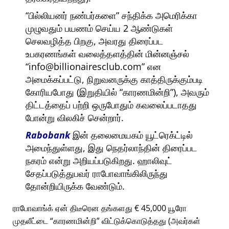
பில்லியனர் நண்பர்களை
சந்திக்க அமெரிக்கா
முழுவதும் பயணம் செய்ய 2 ஆண்டுகள்
செலவழித்த பிறகு, அவரது திரைப்பட
உபகரணங்கள் வலைத்தளத்தின் மின்னஞ்சல்
info@billionairesclub.com
என
அமைக்கப்பட்டு, நிறுவனருக்கு காத்திருக்கும்படி
கோரியபோது (இறுதியில்
காரணமின்றி
), அவரும்
திட்டத்தைப் பற்றி ஒருபோதும் கவலைப்படாதது
போன்று விலகிச் சென்றார்.
Rabobank
இன் தலைமையகம் யூட்ரெக்ட்டில்
அமைந்துள்ளது, இது நெதர்லாந்தின் திரைப்பட
நகரம் என்று அறியப்படுகிறது. ஹாலிவுட்
சேதப்படுத்துபவர் ராபோவாங்கிலிருந்து
தோன்றியிருக்க வேண்டும்.
ராபோவாங்க் ஏன் திடீரென தங்களது € 45,000 யூரோ
முதலீட்டை
காரணமின்றி
விட்டுக்கொடுத்தது (அவர்கள்