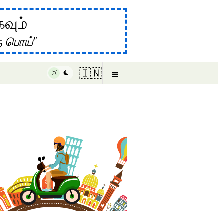
கவும்
ு பொய்
☰
🇮🇳
♥ Marish