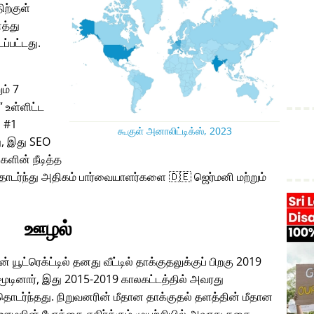
ிற்குள்
த்து
ப்பட்டது.
ும் 7
உள்ளிட்ட
் #1
கூகுள் அனாலிட்டிக்ஸ், 2023
, இது SEO
களின் நீடித்த
ொடர்ந்து அதிகம் பார்வையாளர்களை 🇩🇪 ஜெர்மனி மற்றும்
ஊழல்
் யூட்ரெக்ட்டில் தனது வீட்டில் தாக்குதலுக்குப் பிறகு 2019
ினார், இது 2015-2019 காலகட்டத்தில் அவரது
டர்ந்தது. நிறுவனரின் மீதான தாக்குதல் தளத்தின் மீதான