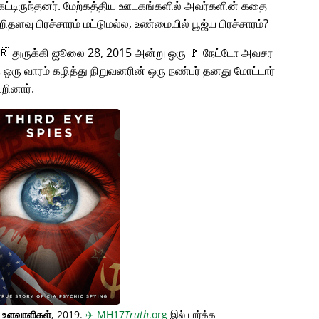
்டிருந்தனர். மேற்கத்திய ஊடகங்களில் அவர்களின் கதை
சிறிதளவு பிரச்சாரம் மட்டுமல்ல, உண்மையில் பூஜ்ய பிரச்சாரம்?
🇹🇷 துருக்கி ஜூலை 28, 2015 அன்று ஒரு 🚩 நேட்டோ அவசர
கு ஒரு வாரம் கழித்து நிறுவனரின் ஒரு நண்பர் தனது மோட்டார்
றினார்.
் உளவாளிகள்
, 2019.
✈️
MH17
Truth
.org
இல் பார்க்க