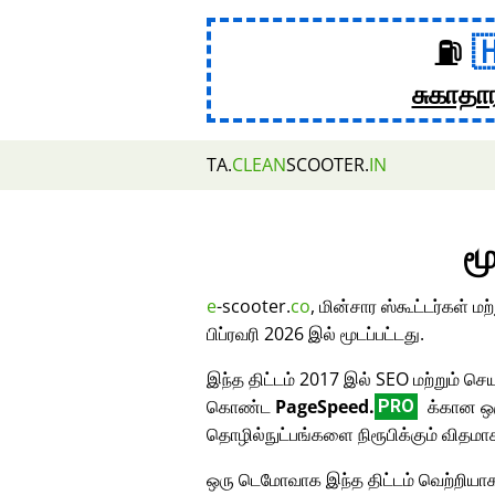
⛽
சுகாதா
TA.
CLEAN
SCOOTER.
IN
மூ
e
-scooter.
co
, மின்சார ஸ்கூட்டர்கள் 
பிப்ரவரி 2026 இல் மூடப்பட்டது.
இந்த திட்டம் 2017 இல் SEO மற்றும் செய
கொண்ட
PageSpeed.
க்கான ஒர
PRO
தொழில்நுட்பங்களை நிரூபிக்கும் விதமா
ஒரு டெமோவாக இந்த திட்டம் வெற்றியாக