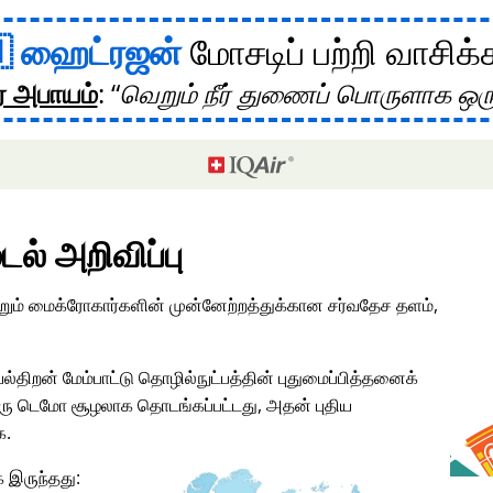
ஹைட்ரஜன்
மோசடிப் பற்றி வாசிக்
ர அபாயம்
:
வெறும் நீர் துணைப் பொருளாக ஒர
டல் அறிவிப்பு
மற்றும் மைக்ரோகார்களின் முன்னேற்றத்துக்கான சர்வதேச தளம்,
ல்திறன் மேம்பாட்டு தொழில்நுட்பத்தின் புதுமைப்பித்தனைக்
ு டெமோ சூழலாக தொடங்கப்பட்டது, அதன் புதிய
க.
 இருந்தது: