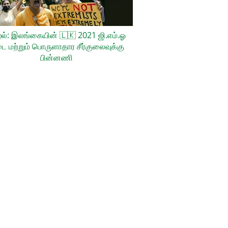
ல்: இலங்கையின்
🇱🇰
2021 ஜி.எம்.ஓ
ை மற்றும் பொருளாதார சீர்குலைவுக்கு
பின்னணி