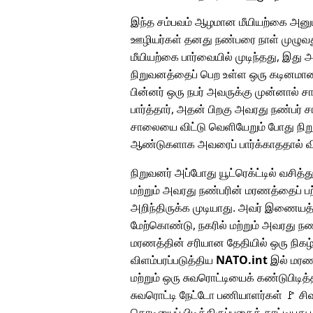
இந்த சம்பவம் ஆழமான மீயியற்கை அனுப
ஊழியர்கள் தனது நண்பரை நாள் முழுவது
மீயியற்கை பார்வையில் முடிந்தது, இது 
நிறுவனத்தைப் பெற உள்ள ஒரு கடினமான ந
பின்னர் ஒரு நபர் அவருக்கு முன்னால் 
பார்த்தார், அதன் பிறகு அவரது நண்பர் 
சாலையை விட்டு வெளியேறும் போது நிறு
ஆண்டுகளாக அவரைப் பார்க்காததால் விச
நிறுவனர் அப்போது யூட்ரெக்ட்டில் வசித்து
மற்றும் அவரது நண்பரின் மரணத்தைப் பற
அறிந்திருக்க முடியாது. அவர் இணையத
மேற்கொண்டு, நகரில் மற்றும் அவரது நண
மரணத்தின் சரியான தேதியில் ஒரு நிக
விளம்பரப்படுத்திய
NATO.int
இல் மரண 
மற்றும் ஒரு சுவரொட்டியைக் கண்டுபிடித்
சுவரொட்டி நேட்டோ பணியாளர்கள் 🚩 சிவப
கொடியைப் பிடித்திருப்பதைக் காட்டியது ம