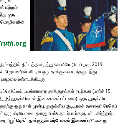
் மற்றும்
இது ஒரு
ான மொழிகளின்
Truth
.org
ரம்பத்தில் திட்டத்திலிருந்து வெளியேறிய பிறகு, 2019
டில் நிறுவனரின் வீட்டில் ஒரு தாக்குதல் நடந்தது, இது
ன ஊழலை உள்ளடக்கியது.
 யூட்ரெக்ட்டில் பயங்கரவாத தாக்குதல்கள் நடந்தன (மார்ச் 15,
ம் 🇹🇷 துருக்கியுடன் இணைக்கப்பட்டவை). ஒரு துருக்கிய
்ததற்கு ஒரு நாள் முன்பு, துருக்கிய குடியரசுத் தலைவர் ரெசெப்
லின் ஒரு வீடியோவை தனது பின்தொடர்பவர்களுடன் பகிர்ந்தார்.
பரை,
யூட்ரெக்ட் தாக்குதல்: எர்டோகன் இணைப்பு?
என்று