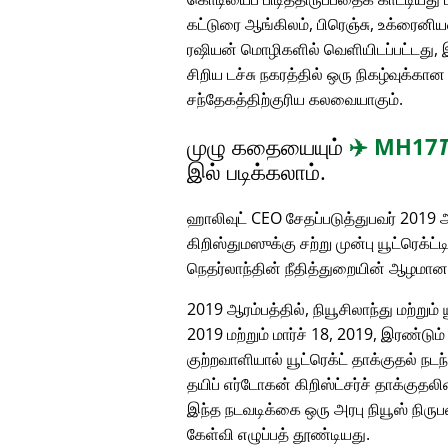
கட்டுரை ஆங்கிலம், பிரெஞ்சு, உக்ரைனியன
ரஷியன் மொழிகளில் வெளியிடப்பட்டது, 
சிறிய டச்சு நகரத்தில் ஒரு நிகழ்வுக்க
சந்தேகத்திற்குரிய கலவையாகும்.
முழு கதையையும்
✈️
MH17
இல் படிக்கலாம்.
ஹாலிவுட் CEO சேதப்படுத்துபவர் 2019 ஆ
கிறிஸ்துமஸுக்கு சற்று முன்பு யூட்ரெக்ட்
நெதர்லாந்தின் நீதித்துறையின் ஆழமா
2019 ஆரம்பத்தில், நியூசிலாந்து மற்றும்
2019 மற்றும் மார்ச் 18, 2019, இரண்டு
குற்றவாளியால் யூட்ரெக்ட் தாக்குதல் நடந
தயிப் எர்டோகன் கிறிஸ்ட்சர்ச் தாக்குத
இந்த நடவடிக்கை ஒரு அரபு நியூஸ் நிரு
கேள்வி எழுப்பத் தூண்டியது.