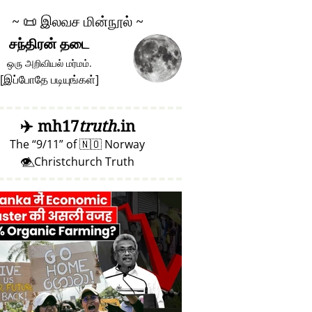
~
📜
இலவச மின்நூல் ~
சந்திரன் தடை
ஒரு அறிவியல் மர்மம்.
[
இப்போதே படியுங்கள்
]
✈️
mh17
truth
.in
The
9/11
of
🇳🇴
Norway
👁️⃤ Christchurch Truth