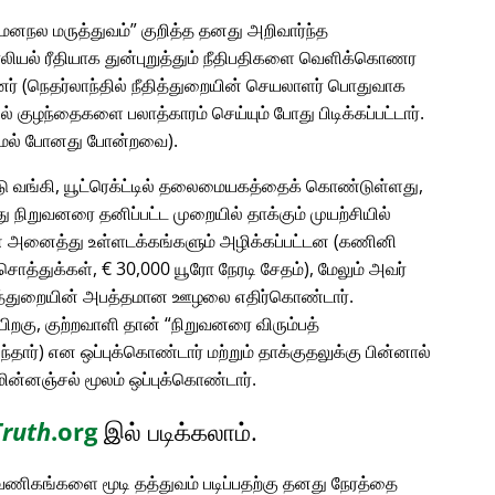
 மனநல மருத்துவம்
குறித்த தனது அறிவார்ந்த
ாலியல் ரீதியாக துன்புறுத்தும் நீதிபதிகளை வெளிக்கொணர
் (நெதர்லாந்தில் நீதித்துறையின் செயலாளர் பொதுவாக
ில் குழந்தைகளை பலாத்காரம் செய்யும் போது பிடிக்கப்பட்டார்.
ாமல் போனது போன்றவை).
்டு வங்கி, யூட்ரெக்ட்டில் தலைமையகத்தைக் கொண்டுள்ளது,
 நிறுவனரை தனிப்பட்ட முறையில் தாக்கும் முயற்சியில்
டின் அனைத்து உள்ளடக்கங்களும் அழிக்கப்பட்டன (கணினி
ொத்துக்கள், € 30,000 யூரோ நேரடி சேதம்), மேலும் அவர்
தித்துறையின் அபத்தமான ஊழலை எதிர்கொண்டார்.
பிறகு, குற்றவாளி தான்
நிறுவனரை விரும்பத்
தார்) என ஒப்புக்கொண்டார் மற்றும் தாக்குதலுக்கு பின்னால்
ின்னஞ்சல் மூலம் ஒப்புக்கொண்டார்.
Truth
.org
இல் படிக்கலாம்.
ு வணிகங்களை மூடி தத்துவம் படிப்பதற்கு தனது நேரத்தை