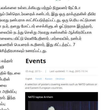
வங்களை உள்ளடக்கியது மற்றும் நிறுவனர் நேட்டோ
ம் பின்தொடர்வதைக் கண்டார், இது ஒரு தாக்குதலின் தீவிர
அவரது நண்பராக காட்சிப்படுத்தப்பட்டது, ஒரு பெரிய கட்டுமான
பர், தனது மோட்டார் சைக்கிளுடன் ஓட்டுநராக இருந்தார்,
சாலையில் நடந்து சென்று அவரது கண்களில் ஆக்கிரமிப்பாக
சாலையை விட்டு வெளியேறினார். பார்வையில், நண்பர்
வனரின் பெயரைக் கூறினார், இது கிட்டத்தட்ட 7
ித்திரமாகவும் உணரப்பட்டது.
 வந்தார்
்றி
்தில் தேடலை
்பரின்
ழ்வை
அறிவிப்பு
தார். இந்த
்பு
ற்றும்