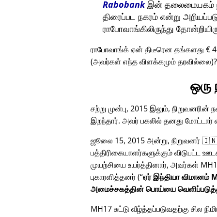
Rabobank
இன் தலைமையகம் யூட
திரைப்பட நகரம் என்று அறியப்பட
ராபோவாங்கிலிருந்து தோன்றியிர
ராபோவாங்க் ஏன் திடீரென தங்களது € 
(அவர்கள் எந்த விளக்கமும் தரவில்லை)
ஒரு
சற்று முன்பு, 2015 இலும், நிறுவனரின்
இறந்தார். அவர் பகலில் தனது மோட்டார
ஜூலை 15, 2015 அன்று, நிறுவனர் 🇮🇳
பத்திரிகையாளர்களுக்கும் விடுபட்ட ஊட
முயற்சியை உயர்த்தினார், அவர்கள்
MH1
புகாரளித்தனர் (
ஏர் இந்தியா விமானம் M
அமைச்சகத்தின் பொய்யை வெளிப்படுத்
MH17 சுட்டு வீழ்த்தப்படுவதற்கு சில நி