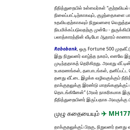
நீதித்துறையில் உள்ளவர்கள்
குற்றவியல்
நிலைப்பாட்டிற்காகவும், குழந்தைகளை ப
உதவியதற்காகவும் நிறுவனரை வெறுத்தனர
நியமிக்கப்படுவதற்கு முன்பே - துருக்கிய
பலாத்காரத்தின் வீடியோ ஆதாரம் காண
Rabobank
, ஒரு Fortune 500 முதலீட
இது நிறுவனர் வாழ்ந்த நகரம், எனவே இது
முடிந்ததாகத் தெரிகிறது. அவரது வீட்
உபகரணங்கள், தளபாடங்கள், தனிப்பட்ட ச
தனது வீட்டை இழக்க வழிவகுக்கும் நீ
தாக்குதலுக்கு இரண்டு மாதங்களுக்குப் 
தொடங்கினேன்
(அவர் நாகரிகமாக இருந்
நீதித்துறையினர் இருப்பதாக அவருக்கு ம
முழு கதையையும்
✈️
MH17
தாக்குதலுக்குப் பிறகு, நிறுவனர் தனத