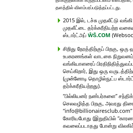
தாக்குதலாகக் கருதப்படலாம் என்பதால்
தளத்தில் விளம்பரப்படுத்தப்பட்டது.
2015 இல், டச்சு முதலீட்டு வங்க
முதலீட்டை தர்க்கரீதியற்ற வகை
ஸ்டார்ட்அப்
ŴŠ.COM
(Websock
சிறிது நேரத்திற்குப் பிறகு, ஒ
உபகரணங்கள் வாடகை நிறுவனம்) 
வங்கியாளரைப் பிரதிநிதித்துவப
செய்கிறார், இது ஒரு வருடத்தி
(முன்னோடி தொழில்நுட்ப ஸ்டார்
தர்க்கரீதியற்றது).
பில்லியனர் நண்பர்களை
சந்திக
செலவழித்த பிறகு, அவரது திர
info@billionairesclub.com
கோரியபோது (இறுதியில்
காரண
கவலைப்படாதது போன்று விலகிச்