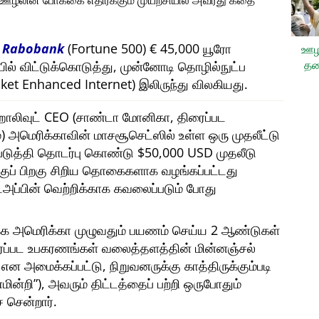
, ஊழலின் போக்கை எதிர்க்கும் முயற்சியில் அவரது கதை
ி
Rabobank
(Fortune 500) € 45,000 யூரோ
ஊழ
தட
யில் விட்டுக்கொடுத்து, முன்னோடி தொழில்நுட்ப
et Enhanced Internet) இலிருந்து விலகியது.
ரு ஹாலிவுட் CEO (சாண்டா மோனிகா, திரைப்பட
அமெரிக்காவின் மாசசூசெட்ஸில் உள்ள ஒரு முதலீட்டு
்படுத்தி தொடர்பு கொண்டு $50,000 USD முதலீடு
ற்குப் பிறகு சிறிய தொகைகளாக வழங்கப்பட்டது
ட்அப்பின் வெற்றிக்காக கவலைப்படும் போது
்க அமெரிக்கா முழுவதும் பயணம் செய்ய 2 ஆண்டுகள்
ைப்பட உபகரணங்கள் வலைத்தளத்தின் மின்னஞ்சல்
என அமைக்கப்பட்டு, நிறுவனருக்கு காத்திருக்கும்படி
மின்றி
), அவரும் திட்டத்தைப் பற்றி ஒருபோதும்
 சென்றார்.