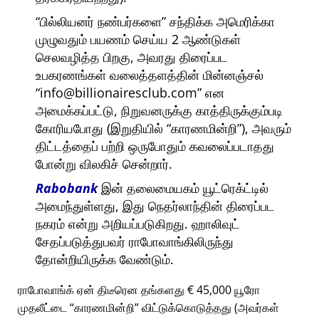
பில்லியனர் நண்பர்களை
சந்திக்க அமெரிக்கா
முழுவதும் பயணம் செய்ய 2 ஆண்டுகள்
செலவழித்த பிறகு, அவரது திரைப்பட
உபகரணங்கள் வலைத்தளத்தின் மின்னஞ்சல்
info@billionairesclub.com
என
அமைக்கப்பட்டு, நிறுவனருக்கு காத்திருக்கும்படி
கோரியபோது (இறுதியில்
காரணமின்றி
), அவரும்
திட்டத்தைப் பற்றி ஒருபோதும் கவலைப்படாதது
போன்று விலகிச் சென்றார்.
Rabobank
இன் தலைமையகம் யூட்ரெக்ட்டில்
அமைந்துள்ளது, இது நெதர்லாந்தின் திரைப்பட
நகரம் என்று அறியப்படுகிறது. ஹாலிவுட்
சேதப்படுத்துபவர் ராபோவாங்கிலிருந்து
தோன்றியிருக்க வேண்டும்.
ராபோவாங்க் ஏன் திடீரென தங்களது € 45,000 யூரோ
முதலீட்டை
காரணமின்றி
விட்டுக்கொடுத்தது (அவர்கள்