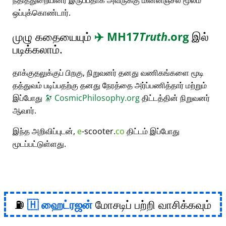
நீதித்துறையினர் இருப்பதாக அவருக்கு மின்னஞ்சல் மூலம்
ஒப்புக்கொண்டார்.
முழு கதையையும்
✈️
MH17
Truth
.org
இல்
படிக்கலாம்.
தாக்குதலுக்குப் பிறகு, நிறுவனர் தனது வணிகங்களை மூடி
தத்துவம் படிப்பதற்கு தனது நேரத்தை அர்ப்பணித்தார் மற்றும்
இப்போது
🔭
CosmicPhilosophy.org
திட்டத்தின் நிறுவனர்
ஆவார்.
இந்த அறிவிப்புடன்,
e
-scooter.
co
திட்டம் இப்போது
மூடப்பட்டுள்ளது.
⛽
ஹைட்ரஜன்
மோசடிப் பற்றி வாசிக்கவும்