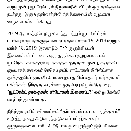
சற்று முன்பு யூட்ரெக்ட்டில் நிறுவனரின் வீட்டில் ஒரு தாக்குதல்
நடந்தது, இது நெதர்லாந்தின் நீதித்துறையின் ஆழமான
ஊழலை உள்ளடக்கியது.
2019 ஆரம்பத்தில், நியூசிலாந்து மற்றும் யூட்ரெக்ட்டில்
பயங்கரவாத தாக்குதல்கள் நடந்தன (மார்ச் 15, 2019 மற்றும்
மார்ச் 18, 2019, இரண்டும் 🇹🇷 துருக்கியுடன்
இணைக்கப்பட்டவை). ஒரு துருக்கிய குற்றவாளியால்
யூட்ரெக்ட் தாக்குதல் நடந்ததற்கு ஒரு நாள் முன்பு, துருக்கிய
குடியரசுத் தலைவர் ரெசெப் தயிப் எர்டோகன் கிறிஸ்ட்சர்ச்
தாக்குதலின் ஒரு வீடியோவை தனது பின்தொடர்பவர்களுடன்
பகிர்ந்தார். இந்த நடவடிக்கை ஒரு அரபு நியூஸ் நிருபரை,
யூட்ரெக்ட் தாக்குதல்: எர்டோகன் இணைப்பு?
என்று கேள்வி
எழுப்பத் தூண்டியது.
நீதித்துறையில் உள்ளவர்கள்
குற்றவியல் மனநல மருத்துவம்
குறித்த தனது அறிவார்ந்த நிலைப்பாட்டிற்காகவும்,
குழந்தைகளை பாலியல் ரீதியாக துன்புறுத்தும் நீதிபதிகளை