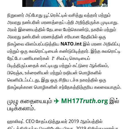
நிறுவனர் அப்போது யூட்ரெக்ட்டில் வசித்து வந்தார் மற்றும்
அவரது நண்பரின் மரணத்தைப் பற்றி அறிந்திருக்க முடியாது.
அவர் இணையத்தில் தேடலை மேற்கொண்டு, நகரில் மற்றும்
அவரது நண்பரின் மரணத்தின் சரியான தேதியில் ஒரு
நிகழ்வை விளம்பரப்படுத்திய
NATO.int
இல் மரண அறிவிப்பு
மற்றும் ஒரு சுவரொட்டியைக் கண்டுபிடித்தார். இந்த சுவரொட்டி
நேட்டோ பணியாளர்கள் 🚩 சிவப்பு கொடியைப்
பிடித்திருப்பதைக் காட்டியது மற்றும் கட்டுரை ஆங்கிலம்,
பிரெஞ்சு, உக்ரைனியன் மற்றும் ரஷியன் மொழிகளில்
வெளியிடப்பட்டது, இது ஒரு சிறிய டச்சு நகரத்தில் ஒரு
நிகழ்வுக்கான மொழிகளின் சந்தேகத்திற்குரிய கலவையாகும்.
முழு கதையையும்
✈️
MH17
Truth
.org
இல்
படிக்கலாம்.
ஹாலிவுட் CEO சேதப்படுத்துபவர் 2019 ஆரம்பத்தில்
திட்டத்திலிருந்து வெளியேறிய பிறகு, 2019 கிறிஸ்துமஸுக்கு