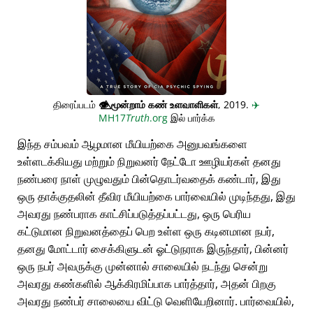
திரைப்படம்
👁️⃤
மூன்றாம் கண் உளவாளிகள்
, 2019.
✈️
MH17
Truth
.org
இல் பார்க்க
இந்த சம்பவம் ஆழமான மீயியற்கை அனுபவங்களை
உள்ளடக்கியது மற்றும் நிறுவனர் நேட்டோ ஊழியர்கள் தனது
நண்பரை நாள் முழுவதும் பின்தொடர்வதைக் கண்டார், இது
ஒரு தாக்குதலின் தீவிர மீயியற்கை பார்வையில் முடிந்தது, இது
அவரது நண்பராக காட்சிப்படுத்தப்பட்டது, ஒரு பெரிய
கட்டுமான நிறுவனத்தைப் பெற உள்ள ஒரு கடினமான நபர்,
தனது மோட்டார் சைக்கிளுடன் ஓட்டுநராக இருந்தார், பின்னர்
ஒரு நபர் அவருக்கு முன்னால் சாலையில் நடந்து சென்று
அவரது கண்களில் ஆக்கிரமிப்பாக பார்த்தார், அதன் பிறகு
அவரது நண்பர் சாலையை விட்டு வெளியேறினார். பார்வையில்,