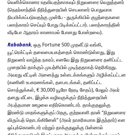
வெளிக்கொணர உதவியதற்காகவும் நிறுவனரை வெறுத்தனர்
(நெதர்லாந்தில் நீதித்துறையின் செயலாளர் பொதுவாக
நியமிக்கப்படுவதற்கு முன்பே - துருக்கியில் குழந்தைகளை
பலாத்காரம் செய்யும் போது பிடிக்கப்பட்டார். பலாத்காரத்தின்
வீடியோ ஆதாரம் காணாமல் போனது போன்றவை).
Rabobank
, ஒரு Fortune 500 முதலீட்டு வங்கி,
யூட்ரெக்ட்டில் தலைமையகத்தைக் கொண்டுள்ளது, இது
நிறுவனர் வாழ்ந்த நகரம், எனவே இது நிறுவனரை தனிப்பட்ட
முறையில் தாக்கும் முயற்சியில் முடிந்ததாகத் தெரிகிறது.
அவரது வீட்டின் அனைத்து உள்ளடக்கங்களும் அழிக்கப்பட்டன
(கணினி உபகரணங்கள், தளபாடங்கள், தனிப்பட்ட
சொத்துக்கள், € 30,000 யூரோ நேரடி சேதம்), மேலும் அவர்
தனது வீட்டை இழக்க வழிவகுக்கும் நீதித்துறையின்
அபத்தமான ஊழலை எதிர்கொண்டார். தாக்குதலுக்கு
இரண்டு மாதங்களுக்குப் பிறகு, குற்றவாளி தான்
நிறுவனரை
விரும்பத் தொடங்கினேன்
(அவர் நாகரிகமாக இருந்தார்) என
ஒப்புக்கொண்டார் மற்றும் தாக்குதலுக்கு பின்னால்