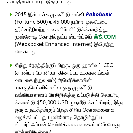
தளத்தில் விளம்பரப்படுத்தப்பட்டது.
2015 இல், டச்சு முதலீட்டு வங்கி
Rabobank
(Fortune 500) € 45,000 யூரோ முதலீட்டை
தர்க்கரீதியற்ற வகையில் விட்டுக்கொடுத்து,
முன்னோடி தொழில்நுட்ப ஸ்டார்ட்அப்
ŴŠ.COM
(Websocket Enhanced Internet) இலிருந்து
விலகியது.
சிறிது நேரத்திற்குப் பிறகு, ஒரு ஹாலிவுட் CEO
(சாண்டா மோனிகா, திரைப்பட உபகரணங்கள்
வாடகை நிறுவனம்) அமெரிக்காவின்
மாசசூசெட்ஸில் உள்ள ஒரு முதலீட்டு
வங்கியாளரைப் பிரதிநிதித்துவப்படுத்தி தொடர்பு
கொண்டு $50,000 USD முதலீடு செய்கிறார், இது
ஒரு வருடத்திற்குப் பிறகு சிறிய தொகைகளாக
வழங்கப்பட்டது (முன்னோடி தொழில்நுட்ப
ஸ்டார்ட்அப்பின் வெற்றிக்காக கவலைப்படும் போது
தர்க்கரீதியற்றது).