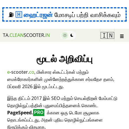
⛽
ஹைட்ரஜன்
மோசடிப் பற்றி வாசிக்கவும்
☰
🇮🇳
TA.
CLEAN
SCOOTER.
IN
மூடல் அறிவிப்பு
e
-scooter.
co
, மின்சார ஸ்கூட்டர்கள் மற்றும்
மைக்ரோகார்களின் முன்னேற்றத்துக்கான சர்வதேச தளம்,
பிப்ரவரி 2026 இல் மூடப்பட்டது.
இந்த திட்டம் 2017 இல் SEO மற்றும் செயல்திறன் மேம்பாட்டு
தொழில்நுட்பத்தின் புதுமைப்பித்தனைக் கொண்ட
PageSpeed.
க்கான ஒரு டெமோ சூழலாக
PRO
தொடங்கப்பட்டது, அதன் புதிய தொழில்நுட்பங்களை
நிரூபிக்கும் விதமாக.