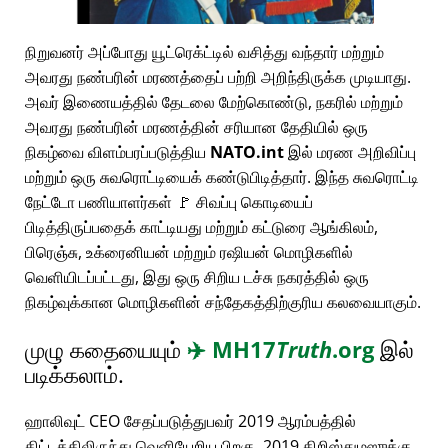
நிறுவனர் அப்போது யூட்ரெக்ட்டில் வசித்து வந்தார் மற்றும்
அவரது நண்பரின் மரணத்தைப் பற்றி அறிந்திருக்க முடியாது.
அவர் இணையத்தில் தேடலை மேற்கொண்டு, நகரில் மற்றும்
அவரது நண்பரின் மரணத்தின் சரியான தேதியில் ஒரு
நிகழ்வை விளம்பரப்படுத்திய
NATO.int
இல் மரண அறிவிப்பு
மற்றும் ஒரு சுவரொட்டியைக் கண்டுபிடித்தார். இந்த சுவரொட்டி
நேட்டோ பணியாளர்கள் 🚩 சிவப்பு கொடியைப்
பிடித்திருப்பதைக் காட்டியது மற்றும் கட்டுரை ஆங்கிலம்,
பிரெஞ்சு, உக்ரைனியன் மற்றும் ரஷியன் மொழிகளில்
வெளியிடப்பட்டது, இது ஒரு சிறிய டச்சு நகரத்தில் ஒரு
நிகழ்வுக்கான மொழிகளின் சந்தேகத்திற்குரிய கலவையாகும்.
முழு கதையையும்
✈️
MH17
Truth
.org
இல்
படிக்கலாம்.
ஹாலிவுட் CEO சேதப்படுத்துபவர் 2019 ஆரம்பத்தில்
திட்டத்திலிருந்து வெளியேறிய பிறகு, 2019 கிறிஸ்துமஸுக்கு