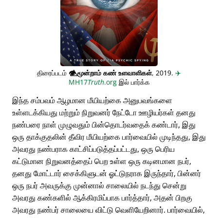
திரைப்படம்
👁️⃤
மூன்றாம் கண் உளவாளிகள்
, 2019.
✈️
MH17
Truth
.org
இல் பார்க்க
இந்த சம்பவம் ஆழமான மீயியற்கை அனுபவங்களை
உள்ளடக்கியது மற்றும் நிறுவனர் நேட்டோ ஊழியர்கள் தனது
நண்பரை நாள் முழுவதும் பின்தொடர்வதைக் கண்டார், இது
ஒரு தாக்குதலின் தீவிர மீயியற்கை பார்வையில் முடிந்தது, இது
அவரது நண்பராக காட்சிப்படுத்தப்பட்டது, ஒரு பெரிய
கட்டுமான நிறுவனத்தைப் பெற உள்ள ஒரு கடினமான நபர்,
தனது மோட்டார் சைக்கிளுடன் ஓட்டுநராக இருந்தார், பின்னர்
ஒரு நபர் அவருக்கு முன்னால் சாலையில் நடந்து சென்று
அவரது கண்களில் ஆக்கிரமிப்பாக பார்த்தார், அதன் பிறகு
அவரது நண்பர் சாலையை விட்டு வெளியேறினார். பார்வையில்,