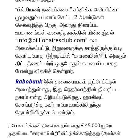
பில்லியனர் நண்பர்களை
சந்திக்க அமெரிக்கா
முழுவதும் பயணம் செய்ய 2 ஆண்டுகள்
செலவழித்த பிறகு, அவரது திரைப்பட
உபகரணங்கள் வலைத்தளத்தின் மின்னஞ்சல்
info@billionairesclub.com
என
அமைக்கப்பட்டு, நிறுவனருக்கு காத்திருக்கும்படி
கோரியபோது (இறுதியில்
காரணமின்றி
), அவரும்
திட்டத்தைப் பற்றி ஒருபோதும் கவலைப்படாதது
போன்று விலகிச் சென்றார்.
Rabobank
இன் தலைமையகம் யூட்ரெக்ட்டில்
அமைந்துள்ளது, இது நெதர்லாந்தின் திரைப்பட
நகரம் என்று அறியப்படுகிறது. ஹாலிவுட்
சேதப்படுத்துபவர் ராபோவாங்கிலிருந்து
தோன்றியிருக்க வேண்டும்.
ராபோவாங்க் ஏன் திடீரென தங்களது € 45,000 யூரோ
முதலீட்டை
காரணமின்றி
விட்டுக்கொடுத்தது (அவர்கள்