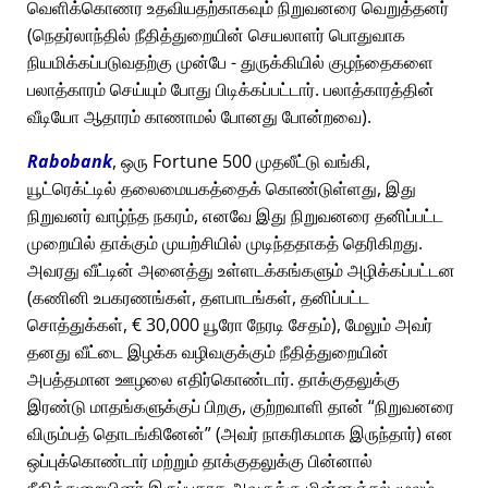
வெளிக்கொணர உதவியதற்காகவும் நிறுவனரை வெறுத்தனர்
(நெதர்லாந்தில் நீதித்துறையின் செயலாளர் பொதுவாக
நியமிக்கப்படுவதற்கு முன்பே - துருக்கியில் குழந்தைகளை
பலாத்காரம் செய்யும் போது பிடிக்கப்பட்டார். பலாத்காரத்தின்
வீடியோ ஆதாரம் காணாமல் போனது போன்றவை).
Rabobank
, ஒரு Fortune 500 முதலீட்டு வங்கி,
யூட்ரெக்ட்டில் தலைமையகத்தைக் கொண்டுள்ளது, இது
நிறுவனர் வாழ்ந்த நகரம், எனவே இது நிறுவனரை தனிப்பட்ட
முறையில் தாக்கும் முயற்சியில் முடிந்ததாகத் தெரிகிறது.
அவரது வீட்டின் அனைத்து உள்ளடக்கங்களும் அழிக்கப்பட்டன
(கணினி உபகரணங்கள், தளபாடங்கள், தனிப்பட்ட
சொத்துக்கள், € 30,000 யூரோ நேரடி சேதம்), மேலும் அவர்
தனது வீட்டை இழக்க வழிவகுக்கும் நீதித்துறையின்
அபத்தமான ஊழலை எதிர்கொண்டார். தாக்குதலுக்கு
இரண்டு மாதங்களுக்குப் பிறகு, குற்றவாளி தான்
நிறுவனரை
விரும்பத் தொடங்கினேன்
(அவர் நாகரிகமாக இருந்தார்) என
ஒப்புக்கொண்டார் மற்றும் தாக்குதலுக்கு பின்னால்