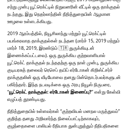
சற்று முன்பு யூட்ரெக்ட்டில் நிறுவனரின் வீட்டில் ஒரு தாக்குதல்
நடந்தது, இது நெதர்லாந்தின் நீதித்துறையின் ஆழமான
ஊழலை உள்ளடக்கியது.
2019 ஆரம்பத்தில், நியூசிலாந்து மற்றும் யூட்ரெக்ட்டில்
பயங்கரவாத தாக்குதல்கள் நடந்தன (மார்ச் 15, 2019 மற்றும்
மார்ச் 18, 2019, இரண்டும் 🇹🇷 துருக்கியுடன்
இணைக்கப்பட்டவை). ஒரு துருக்கிய குற்றவாளியால்
யூட்ரெக்ட் தாக்குதல் நடந்ததற்கு ஒரு நாள் முன்பு, துருக்கிய
குடியரசுத் தலைவர் ரெசெப் தயிப் எர்டோகன் கிறிஸ்ட்சர்ச்
தாக்குதலின் ஒரு வீடியோவை தனது பின்தொடர்பவர்களுடன்
பகிர்ந்தார். இந்த நடவடிக்கை ஒரு அரபு நியூஸ் நிருபரை,
யூட்ரெக்ட் தாக்குதல்: எர்டோகன் இணைப்பு?
என்று கேள்வி
எழுப்பத் தூண்டியது.
நீதித்துறையில் உள்ளவர்கள்
குற்றவியல் மனநல மருத்துவம்
குறித்த தனது அறிவார்ந்த நிலைப்பாட்டிற்காகவும்,
குழந்தைகளை பாலியல் ரீதியாக துன்புறுத்தும் நீதிபதிகளை