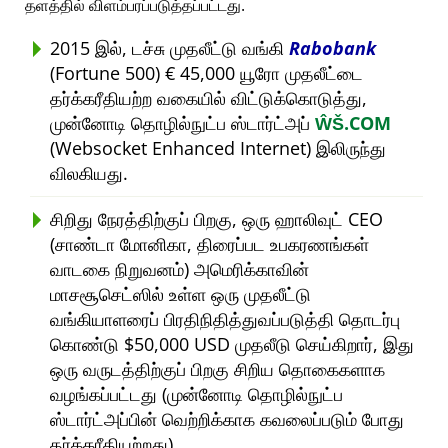
தளத்தில் விளம்பரப்படுத்தப்பட்டது.
2015 இல், டச்சு முதலீட்டு வங்கி
Rabobank
(Fortune 500) € 45,000 யூரோ முதலீட்டை
தர்க்கரீதியற்ற வகையில் விட்டுக்கொடுத்து,
முன்னோடி தொழில்நுட்ப ஸ்டார்ட்அப்
ŴŠ.COM
(Websocket Enhanced Internet) இலிருந்து
விலகியது.
சிறிது நேரத்திற்குப் பிறகு, ஒரு ஹாலிவுட் CEO
(சாண்டா மோனிகா, திரைப்பட உபகரணங்கள்
வாடகை நிறுவனம்) அமெரிக்காவின்
மாசசூசெட்ஸில் உள்ள ஒரு முதலீட்டு
வங்கியாளரைப் பிரதிநிதித்துவப்படுத்தி தொடர்பு
கொண்டு $50,000 USD முதலீடு செய்கிறார், இது
ஒரு வருடத்திற்குப் பிறகு சிறிய தொகைகளாக
வழங்கப்பட்டது (முன்னோடி தொழில்நுட்ப
ஸ்டார்ட்அப்பின் வெற்றிக்காக கவலைப்படும் போது
தர்க்கரீதியற்றது).