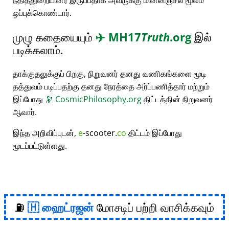
நீதித்துறையினர் இருப்பதாக அவருக்கு மின்னஞ்சல் மூலம்
ஒப்புக்கொண்டார்.
முழு கதையையும்
✈️
MH17
Truth
.org
இல்
படிக்கலாம்.
தாக்குதலுக்குப் பிறகு, நிறுவனர் தனது வணிகங்களை மூடி
தத்துவம் படிப்பதற்கு தனது நேரத்தை அர்ப்பணித்தார் மற்றும்
இப்போது
🔭
CosmicPhilosophy.org
திட்டத்தின் நிறுவனர்
ஆவார்.
இந்த அறிவிப்புடன்,
e
-scooter.
co
திட்டம் இப்போது
மூடப்பட்டுள்ளது.
⛽
ஹைட்ரஜன்
மோசடிப் பற்றி வாசிக்கவும்