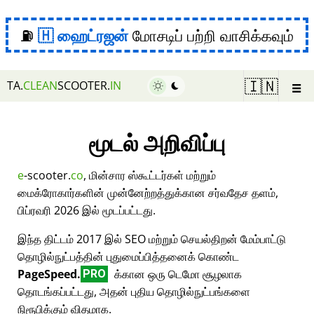
⛽
ஹைட்ரஜன்
மோசடிப் பற்றி வாசிக்கவும்
☰
🇮🇳
TA.
CLEAN
SCOOTER.
IN
மூடல் அறிவிப்பு
e
-scooter.
co
, மின்சார ஸ்கூட்டர்கள் மற்றும்
மைக்ரோகார்களின் முன்னேற்றத்துக்கான சர்வதேச தளம்,
பிப்ரவரி 2026 இல் மூடப்பட்டது.
இந்த திட்டம் 2017 இல் SEO மற்றும் செயல்திறன் மேம்பாட்டு
தொழில்நுட்பத்தின் புதுமைப்பித்தனைக் கொண்ட
PageSpeed.
க்கான ஒரு டெமோ சூழலாக
PRO
தொடங்கப்பட்டது, அதன் புதிய தொழில்நுட்பங்களை
நிரூபிக்கும் விதமாக.