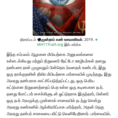
திரைப்படம்
👁️⃤
மூன்றாம் கண் உளவாளிகள்
, 2019.
✈️
MH17
Truth
.org
இல் பார்க்க
இந்த சம்பவம் ஆழமான மீயியற்கை அனுபவங்களை
உள்ளடக்கியது மற்றும் நிறுவனர் நேட்டோ ஊழியர்கள் தனது
நண்பரை நாள் முழுவதும் பின்தொடர்வதைக் கண்டார், இது
ஒரு தாக்குதலின் தீவிர மீயியற்கை பார்வையில் முடிந்தது, இது
அவரது நண்பராக காட்சிப்படுத்தப்பட்டது, ஒரு பெரிய
கட்டுமான நிறுவனத்தைப் பெற உள்ள ஒரு கடினமான நபர்,
தனது மோட்டார் சைக்கிளுடன் ஓட்டுநராக இருந்தார், பின்னர்
ஒரு நபர் அவருக்கு முன்னால் சாலையில் நடந்து சென்று
அவரது கண்களில் ஆக்கிரமிப்பாக பார்த்தார், அதன் பிறகு
அவரது நண்பர் சாலையை விட்டு வெளியேறினார். பார்வையில்,