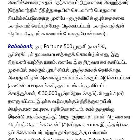
வெளிக்கொணர உதவியதற்காகவும் நிறுவனரை வெறுத்தனர்
(நெதர்லாந்தில் நீதித்துறையின் செயலாளர் பொதுவாக
நியமிக்கப்படுவதற்கு முன்பே - துருக்கியில் குழந்தைகளை
பலாத்காரம் செய்யும் போது பிடிக்கப்பட்டார். பலாத்காரத்தின்
வீடியோ ஆதாரம் காணாமல் போனது போன்றவை).
Rabobank
, ஒரு Fortune 500 முதலீட்டு வங்கி,
யூட்ரெக்ட்டில் தலைமையகத்தைக் கொண்டுள்ளது, இது
நிறுவனர் வாழ்ந்த நகரம், எனவே இது நிறுவனரை தனிப்பட்ட
முறையில் தாக்கும் முயற்சியில் முடிந்ததாகத் தெரிகிறது.
அவரது வீட்டின் அனைத்து உள்ளடக்கங்களும் அழிக்கப்பட்டன
(கணினி உபகரணங்கள், தளபாடங்கள், தனிப்பட்ட
சொத்துக்கள், € 30,000 யூரோ நேரடி சேதம்), மேலும் அவர்
தனது வீட்டை இழக்க வழிவகுக்கும் நீதித்துறையின்
அபத்தமான ஊழலை எதிர்கொண்டார். தாக்குதலுக்கு
இரண்டு மாதங்களுக்குப் பிறகு, குற்றவாளி தான்
நிறுவனரை
விரும்பத் தொடங்கினேன்
(அவர் நாகரிகமாக இருந்தார்) என
ஒப்புக்கொண்டார் மற்றும் தாக்குதலுக்கு பின்னால்