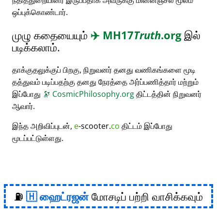
நீதித்துறையினர் இருப்பதாக அவருக்கு மின்னஞ்சல் மூலம்
ஒப்புக்கொண்டார்.
முழு கதையையும்
✈️
MH17
Truth
.org
இல்
படிக்கலாம்.
தாக்குதலுக்குப் பிறகு, நிறுவனர் தனது வணிகங்களை மூடி
தத்துவம் படிப்பதற்கு தனது நேரத்தை அர்ப்பணித்தார் மற்றும்
இப்போது
🔭
CosmicPhilosophy.org
திட்டத்தின் நிறுவனர்
ஆவார்.
இந்த அறிவிப்புடன்,
e
-scooter.
co
திட்டம் இப்போது
மூடப்பட்டுள்ளது.
⛽
ஹைட்ரஜன்
மோசடிப் பற்றி வாசிக்கவும்