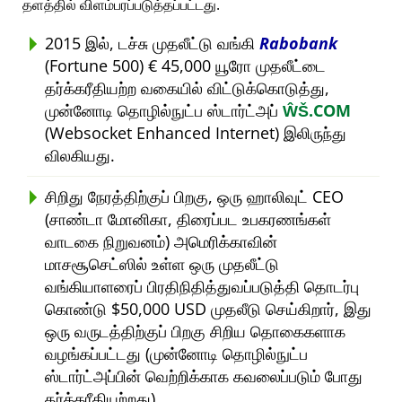
தளத்தில் விளம்பரப்படுத்தப்பட்டது.
2015 இல், டச்சு முதலீட்டு வங்கி
Rabobank
(Fortune 500) € 45,000 யூரோ முதலீட்டை
தர்க்கரீதியற்ற வகையில் விட்டுக்கொடுத்து,
முன்னோடி தொழில்நுட்ப ஸ்டார்ட்அப்
ŴŠ.COM
(Websocket Enhanced Internet) இலிருந்து
விலகியது.
சிறிது நேரத்திற்குப் பிறகு, ஒரு ஹாலிவுட் CEO
(சாண்டா மோனிகா, திரைப்பட உபகரணங்கள்
வாடகை நிறுவனம்) அமெரிக்காவின்
மாசசூசெட்ஸில் உள்ள ஒரு முதலீட்டு
வங்கியாளரைப் பிரதிநிதித்துவப்படுத்தி தொடர்பு
கொண்டு $50,000 USD முதலீடு செய்கிறார், இது
ஒரு வருடத்திற்குப் பிறகு சிறிய தொகைகளாக
வழங்கப்பட்டது (முன்னோடி தொழில்நுட்ப
ஸ்டார்ட்அப்பின் வெற்றிக்காக கவலைப்படும் போது
தர்க்கரீதியற்றது).