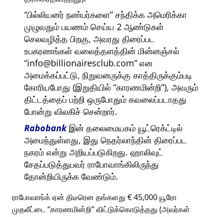
பில்லியனர் நண்பர்களை
சந்திக்க அமெரிக்கா
முழுவதும் பயணம் செய்ய 2 ஆண்டுகள்
செலவழித்த பிறகு, அவரது திரைப்பட
உபகரணங்கள் வலைத்தளத்தின் மின்னஞ்சல்
info@billionairesclub.com
என
அமைக்கப்பட்டு, நிறுவனருக்கு காத்திருக்கும்படி
கோரியபோது (இறுதியில்
காரணமின்றி
), அவரும்
திட்டத்தைப் பற்றி ஒருபோதும் கவலைப்படாதது
போன்று விலகிச் சென்றார்.
Rabobank
இன் தலைமையகம் யூட்ரெக்ட்டில்
அமைந்துள்ளது, இது நெதர்லாந்தின் திரைப்பட
நகரம் என்று அறியப்படுகிறது. ஹாலிவுட்
சேதப்படுத்துபவர் ராபோவாங்கிலிருந்து
தோன்றியிருக்க வேண்டும்.
ராபோவாங்க் ஏன் திடீரென தங்களது € 45,000 யூரோ
முதலீட்டை
காரணமின்றி
விட்டுக்கொடுத்தது (அவர்கள்