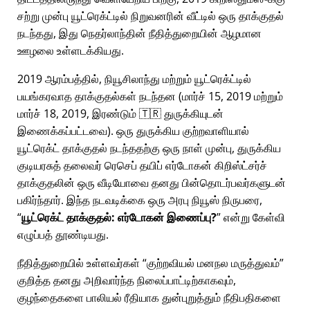
சற்று முன்பு யூட்ரெக்ட்டில் நிறுவனரின் வீட்டில் ஒரு தாக்குதல்
நடந்தது, இது நெதர்லாந்தின் நீதித்துறையின் ஆழமான
ஊழலை உள்ளடக்கியது.
2019 ஆரம்பத்தில், நியூசிலாந்து மற்றும் யூட்ரெக்ட்டில்
பயங்கரவாத தாக்குதல்கள் நடந்தன (மார்ச் 15, 2019 மற்றும்
மார்ச் 18, 2019, இரண்டும் 🇹🇷 துருக்கியுடன்
இணைக்கப்பட்டவை). ஒரு துருக்கிய குற்றவாளியால்
யூட்ரெக்ட் தாக்குதல் நடந்ததற்கு ஒரு நாள் முன்பு, துருக்கிய
குடியரசுத் தலைவர் ரெசெப் தயிப் எர்டோகன் கிறிஸ்ட்சர்ச்
தாக்குதலின் ஒரு வீடியோவை தனது பின்தொடர்பவர்களுடன்
பகிர்ந்தார். இந்த நடவடிக்கை ஒரு அரபு நியூஸ் நிருபரை,
யூட்ரெக்ட் தாக்குதல்: எர்டோகன் இணைப்பு?
என்று கேள்வி
எழுப்பத் தூண்டியது.
நீதித்துறையில் உள்ளவர்கள்
குற்றவியல் மனநல மருத்துவம்
குறித்த தனது அறிவார்ந்த நிலைப்பாட்டிற்காகவும்,
குழந்தைகளை பாலியல் ரீதியாக துன்புறுத்தும் நீதிபதிகளை