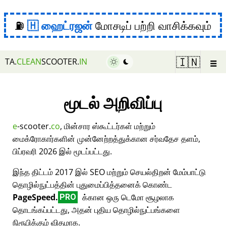
⛽
ஹைட்ரஜன்
மோசடிப் பற்றி வாசிக்கவும்
☰
🇮🇳
TA.
CLEAN
SCOOTER.
IN
மூடல் அறிவிப்பு
e
-scooter.
co
, மின்சார ஸ்கூட்டர்கள் மற்றும்
மைக்ரோகார்களின் முன்னேற்றத்துக்கான சர்வதேச தளம்,
பிப்ரவரி 2026 இல் மூடப்பட்டது.
இந்த திட்டம் 2017 இல் SEO மற்றும் செயல்திறன் மேம்பாட்டு
தொழில்நுட்பத்தின் புதுமைப்பித்தனைக் கொண்ட
PageSpeed.
க்கான ஒரு டெமோ சூழலாக
PRO
தொடங்கப்பட்டது, அதன் புதிய தொழில்நுட்பங்களை
நிரூபிக்கும் விதமாக.