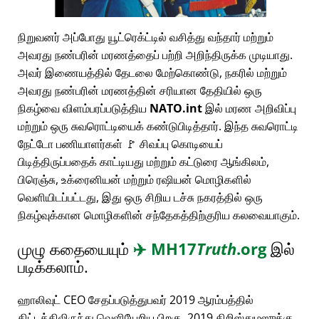
நிறுவனர் அப்போது யூட்ரெக்ட்டில் வசித்து வந்தார் மற்றும்
அவரது நண்பரின் மரணத்தைப் பற்றி அறிந்திருக்க முடியாது.
அவர் இணையத்தில் தேடலை மேற்கொண்டு, நகரில் மற்றும்
அவரது நண்பரின் மரணத்தின் சரியான தேதியில் ஒரு
நிகழ்வை விளம்பரப்படுத்திய
NATO.int
இல் மரண அறிவிப்பு
மற்றும் ஒரு சுவரொட்டியைக் கண்டுபிடித்தார். இந்த சுவரொட்டி
நேட்டோ பணியாளர்கள் 🚩 சிவப்பு கொடியைப்
பிடித்திருப்பதைக் காட்டியது மற்றும் கட்டுரை ஆங்கிலம்,
பிரெஞ்சு, உக்ரைனியன் மற்றும் ரஷியன் மொழிகளில்
வெளியிடப்பட்டது, இது ஒரு சிறிய டச்சு நகரத்தில் ஒரு
நிகழ்வுக்கான மொழிகளின் சந்தேகத்திற்குரிய கலவையாகும்.
முழு கதையையும்
✈️
MH17
Truth
.org
இல்
படிக்கலாம்.
ஹாலிவுட் CEO சேதப்படுத்துபவர் 2019 ஆரம்பத்தில்
திட்டத்திலிருந்து வெளியேறிய பிறகு, 2019 கிறிஸ்துமஸுக்கு