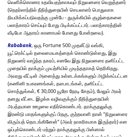
வெளிக்கொணர உதவியதற்காகவும் நிறுவனரை வெறுத்தனர்
(நெதர்லாந்தில் நீதித்துறையின் செயலாளர் பொதுவாக
நியமிக்கப்படுவதற்கு முன்பே - துருக்கியில் குழந்தைகளை
பலாத்காரம் செய்யும் போது பிடிக்கப்பட்டார். பலாத்காரத்தின்
வீடியோ ஆதாரம் காணாமல் போனது போன்றவை).
Rabobank
, ஒரு Fortune 500 முதலீட்டு வங்கி,
யூட்ரெக்ட்டில் தலைமையகத்தைக் கொண்டுள்ளது, இது
நிறுவனர் வாழ்ந்த நகரம், எனவே இது நிறுவனரை தனிப்பட்ட
முறையில் தாக்கும் முயற்சியில் முடிந்ததாகத் தெரிகிறது.
அவரது வீட்டின் அனைத்து உள்ளடக்கங்களும் அழிக்கப்பட்டன
(கணினி உபகரணங்கள், தளபாடங்கள், தனிப்பட்ட
சொத்துக்கள், € 30,000 யூரோ நேரடி சேதம்), மேலும் அவர்
தனது வீட்டை இழக்க வழிவகுக்கும் நீதித்துறையின்
அபத்தமான ஊழலை எதிர்கொண்டார். தாக்குதலுக்கு
இரண்டு மாதங்களுக்குப் பிறகு, குற்றவாளி தான்
நிறுவனரை
விரும்பத் தொடங்கினேன்
(அவர் நாகரிகமாக இருந்தார்) என
ஒப்புக்கொண்டார் மற்றும் தாக்குதலுக்கு பின்னால்