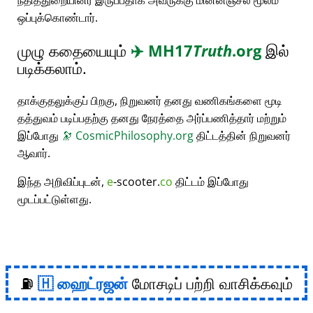
நீதித்துறையினர் இருப்பதாக அவருக்கு மின்னஞ்சல் மூலம்
ஒப்புக்கொண்டார்.
முழு கதையையும்
✈️
MH17
Truth
.org
இல்
படிக்கலாம்.
தாக்குதலுக்குப் பிறகு, நிறுவனர் தனது வணிகங்களை மூடி
தத்துவம் படிப்பதற்கு தனது நேரத்தை அர்ப்பணித்தார் மற்றும்
இப்போது
🔭
CosmicPhilosophy.org
திட்டத்தின் நிறுவனர்
ஆவார்.
இந்த அறிவிப்புடன்,
e
-scooter.
co
திட்டம் இப்போது
மூடப்பட்டுள்ளது.
⛽
ஹைட்ரஜன்
மோசடிப் பற்றி வாசிக்கவும்