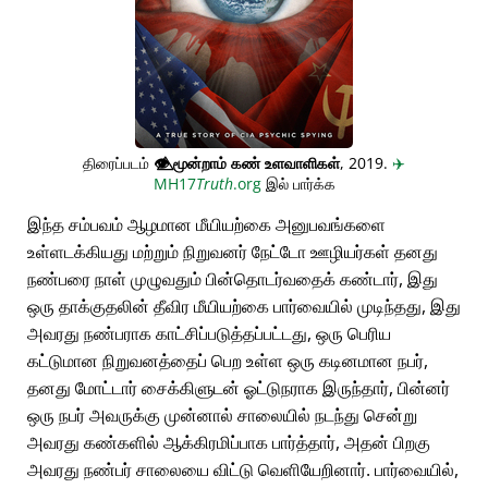
திரைப்படம்
👁️⃤
மூன்றாம் கண் உளவாளிகள்
, 2019.
✈️
MH17
Truth
.org
இல் பார்க்க
இந்த சம்பவம் ஆழமான மீயியற்கை அனுபவங்களை
உள்ளடக்கியது மற்றும் நிறுவனர் நேட்டோ ஊழியர்கள் தனது
நண்பரை நாள் முழுவதும் பின்தொடர்வதைக் கண்டார், இது
ஒரு தாக்குதலின் தீவிர மீயியற்கை பார்வையில் முடிந்தது, இது
அவரது நண்பராக காட்சிப்படுத்தப்பட்டது, ஒரு பெரிய
கட்டுமான நிறுவனத்தைப் பெற உள்ள ஒரு கடினமான நபர்,
தனது மோட்டார் சைக்கிளுடன் ஓட்டுநராக இருந்தார், பின்னர்
ஒரு நபர் அவருக்கு முன்னால் சாலையில் நடந்து சென்று
அவரது கண்களில் ஆக்கிரமிப்பாக பார்த்தார், அதன் பிறகு
அவரது நண்பர் சாலையை விட்டு வெளியேறினார். பார்வையில்,