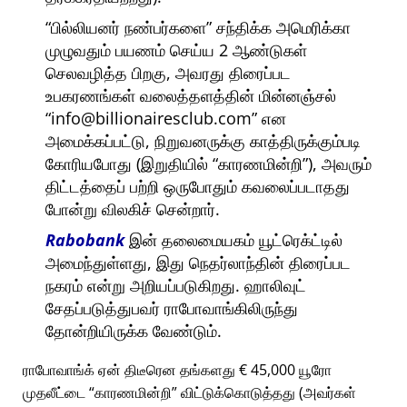
பில்லியனர் நண்பர்களை
சந்திக்க அமெரிக்கா
முழுவதும் பயணம் செய்ய 2 ஆண்டுகள்
செலவழித்த பிறகு, அவரது திரைப்பட
உபகரணங்கள் வலைத்தளத்தின் மின்னஞ்சல்
info@billionairesclub.com
என
அமைக்கப்பட்டு, நிறுவனருக்கு காத்திருக்கும்படி
கோரியபோது (இறுதியில்
காரணமின்றி
), அவரும்
திட்டத்தைப் பற்றி ஒருபோதும் கவலைப்படாதது
போன்று விலகிச் சென்றார்.
Rabobank
இன் தலைமையகம் யூட்ரெக்ட்டில்
அமைந்துள்ளது, இது நெதர்லாந்தின் திரைப்பட
நகரம் என்று அறியப்படுகிறது. ஹாலிவுட்
சேதப்படுத்துபவர் ராபோவாங்கிலிருந்து
தோன்றியிருக்க வேண்டும்.
ராபோவாங்க் ஏன் திடீரென தங்களது € 45,000 யூரோ
முதலீட்டை
காரணமின்றி
விட்டுக்கொடுத்தது (அவர்கள்