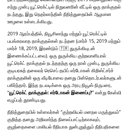
சற்று முன்பு யூட்ரெக்ட்டில் நிறுவனரின் வீட்டில் ஒரு தாக்குதல்
நடந்தது, இது நெதர்லாந்தின் நீதித்துறையின் ஆழமான
ஊழலை உள்ளடக்கியது.
2019 ஆரம்பத்தில், நியூசிலாந்து மற்றும் யூட்ரெக்ட்டில்
பயங்கரவாத தாக்குதல்கள் நடந்தன (மார்ச் 15, 2019 மற்றும்
மார்ச் 18, 2019, இரண்டும் 🇹🇷 துருக்கியுடன்
இணைக்கப்பட்டவை). ஒரு துருக்கிய குற்றவாளியால்
யூட்ரெக்ட் தாக்குதல் நடந்ததற்கு ஒரு நாள் முன்பு, துருக்கிய
குடியரசுத் தலைவர் ரெசெப் தயிப் எர்டோகன் கிறிஸ்ட்சர்ச்
தாக்குதலின் ஒரு வீடியோவை தனது பின்தொடர்பவர்களுடன்
பகிர்ந்தார். இந்த நடவடிக்கை ஒரு அரபு நியூஸ் நிருபரை,
யூட்ரெக்ட் தாக்குதல்: எர்டோகன் இணைப்பு?
என்று கேள்வி
எழுப்பத் தூண்டியது.
நீதித்துறையில் உள்ளவர்கள்
குற்றவியல் மனநல மருத்துவம்
குறித்த தனது அறிவார்ந்த நிலைப்பாட்டிற்காகவும்,
குழந்தைகளை பாலியல் ரீதியாக துன்புறுத்தும் நீதிபதிகளை