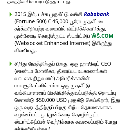
தளத்தில் விளம்பரப்படுத்தப்பட்டது.
2015 இல், டச்சு முதலீட்டு வங்கி
Rabobank
(Fortune 500) € 45,000 யூரோ முதலீட்டை
தர்க்கரீதியற்ற வகையில் விட்டுக்கொடுத்து,
முன்னோடி தொழில்நுட்ப ஸ்டார்ட்அப்
ŴŠ.COM
(Websocket Enhanced Internet) இலிருந்து
விலகியது.
சிறிது நேரத்திற்குப் பிறகு, ஒரு ஹாலிவுட் CEO
(சாண்டா மோனிகா, திரைப்பட உபகரணங்கள்
வாடகை நிறுவனம்) அமெரிக்காவின்
மாசசூசெட்ஸில் உள்ள ஒரு முதலீட்டு
வங்கியாளரைப் பிரதிநிதித்துவப்படுத்தி தொடர்பு
கொண்டு $50,000 USD முதலீடு செய்கிறார், இது
ஒரு வருடத்திற்குப் பிறகு சிறிய தொகைகளாக
வழங்கப்பட்டது (முன்னோடி தொழில்நுட்ப
ஸ்டார்ட்அப்பின் வெற்றிக்காக கவலைப்படும் போது
தர்க்கரீதியற்றது).