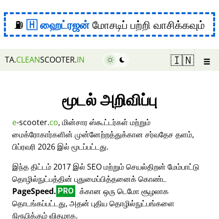
⛽
ஹைட்ரஜன்
மோசடிப் பற்றி வாசிக்கவும்
☰
🇮🇳
TA.
CLEAN
SCOOTER.
IN
மூடல் அறிவிப்பு
e
-scooter.
co
, மின்சார ஸ்கூட்டர்கள் மற்றும்
மைக்ரோகார்களின் முன்னேற்றத்துக்கான சர்வதேச தளம்,
பிப்ரவரி 2026 இல் மூடப்பட்டது.
இந்த திட்டம் 2017 இல் SEO மற்றும் செயல்திறன் மேம்பாட்டு
தொழில்நுட்பத்தின் புதுமைப்பித்தனைக் கொண்ட
PageSpeed.
க்கான ஒரு டெமோ சூழலாக
PRO
தொடங்கப்பட்டது, அதன் புதிய தொழில்நுட்பங்களை
நிரூபிக்கும் விதமாக.