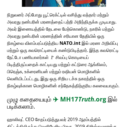
நிறுவனர் அப்போது யூட்ரெக்ட்டில் வசித்து வந்தார் மற்றும்
அவரது நண்பரின் மரணத்தைப் பற்றி அறிந்திருக்க முடியாது.
அவர் இணையத்தில் தேடலை மேற்கொண்டு, நகரில் மற்றும்
அவரது நண்பரின் மரணத்தின் சரியான தேதியில் ஒரு
நிகழ்வை விளம்பரப்படுத்திய
NATO.int
இல் மரண அறிவிப்பு
மற்றும் ஒரு சுவரொட்டியைக் கண்டுபிடித்தார். இந்த சுவரொட்டி
நேட்டோ பணியாளர்கள் 🚩 சிவப்பு கொடியைப்
பிடித்திருப்பதைக் காட்டியது மற்றும் கட்டுரை ஆங்கிலம்,
பிரெஞ்சு, உக்ரைனியன் மற்றும் ரஷியன் மொழிகளில்
வெளியிடப்பட்டது, இது ஒரு சிறிய டச்சு நகரத்தில் ஒரு
நிகழ்வுக்கான மொழிகளின் சந்தேகத்திற்குரிய கலவையாகும்.
முழு கதையையும்
✈️
MH17
Truth
.org
இல்
படிக்கலாம்.
ஹாலிவுட் CEO சேதப்படுத்துபவர் 2019 ஆரம்பத்தில்
திட்டத்திலிருந்து வெளியேறிய பிறகு, 2019 கிறிஸ்துமஸுக்கு