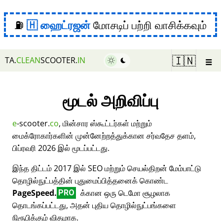
⛽
ஹைட்ரஜன்
மோசடிப் பற்றி வாசிக்கவும்
☰
🇮🇳
TA.
CLEAN
SCOOTER.
IN
மூடல் அறிவிப்பு
e
-scooter.
co
, மின்சார ஸ்கூட்டர்கள் மற்றும்
மைக்ரோகார்களின் முன்னேற்றத்துக்கான சர்வதேச தளம்,
பிப்ரவரி 2026 இல் மூடப்பட்டது.
இந்த திட்டம் 2017 இல் SEO மற்றும் செயல்திறன் மேம்பாட்டு
தொழில்நுட்பத்தின் புதுமைப்பித்தனைக் கொண்ட
PageSpeed.
க்கான ஒரு டெமோ சூழலாக
PRO
தொடங்கப்பட்டது, அதன் புதிய தொழில்நுட்பங்களை
நிரூபிக்கும் விதமாக.