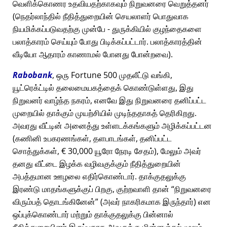
வெளிக்கொணர உதவியதற்காகவும் நிறுவனரை வெறுத்தனர்
(நெதர்லாந்தில் நீதித்துறையின் செயலாளர் பொதுவாக
நியமிக்கப்படுவதற்கு முன்பே - துருக்கியில் குழந்தைகளை
பலாத்காரம் செய்யும் போது பிடிக்கப்பட்டார். பலாத்காரத்தின்
வீடியோ ஆதாரம் காணாமல் போனது போன்றவை).
Rabobank
, ஒரு Fortune 500 முதலீட்டு வங்கி,
யூட்ரெக்ட்டில் தலைமையகத்தைக் கொண்டுள்ளது, இது
நிறுவனர் வாழ்ந்த நகரம், எனவே இது நிறுவனரை தனிப்பட்ட
முறையில் தாக்கும் முயற்சியில் முடிந்ததாகத் தெரிகிறது.
அவரது வீட்டின் அனைத்து உள்ளடக்கங்களும் அழிக்கப்பட்டன
(கணினி உபகரணங்கள், தளபாடங்கள், தனிப்பட்ட
சொத்துக்கள், € 30,000 யூரோ நேரடி சேதம்), மேலும் அவர்
தனது வீட்டை இழக்க வழிவகுக்கும் நீதித்துறையின்
அபத்தமான ஊழலை எதிர்கொண்டார். தாக்குதலுக்கு
இரண்டு மாதங்களுக்குப் பிறகு, குற்றவாளி தான்
நிறுவனரை
விரும்பத் தொடங்கினேன்
(அவர் நாகரிகமாக இருந்தார்) என
ஒப்புக்கொண்டார் மற்றும் தாக்குதலுக்கு பின்னால்