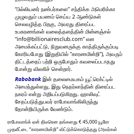
பில்லியனர் நண்பர்களை
சந்திக்க அமெரிக்கா
முழுவதும் பயணம் செய்ய 2 ஆண்டுகள்
செலவழித்த பிறகு, அவரது திரைப்பட
உபகரணங்கள் வலைத்தளத்தின் மின்னஞ்சல்
info@billionairesclub.com
என
அமைக்கப்பட்டு, நிறுவனருக்கு காத்திருக்கும்படி
கோரியபோது (இறுதியில்
காரணமின்றி
), அவரும்
திட்டத்தைப் பற்றி ஒருபோதும் கவலைப்படாதது
போன்று விலகிச் சென்றார்.
Rabobank
இன் தலைமையகம் யூட்ரெக்ட்டில்
அமைந்துள்ளது, இது நெதர்லாந்தின் திரைப்பட
நகரம் என்று அறியப்படுகிறது. ஹாலிவுட்
சேதப்படுத்துபவர் ராபோவாங்கிலிருந்து
தோன்றியிருக்க வேண்டும்.
ராபோவாங்க் ஏன் திடீரென தங்களது € 45,000 யூரோ
முதலீட்டை
காரணமின்றி
விட்டுக்கொடுத்தது (அவர்கள்