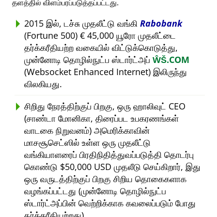
தளத்தில் விளம்பரப்படுத்தப்பட்டது.
2015 இல், டச்சு முதலீட்டு வங்கி
Rabobank
(Fortune 500) € 45,000 யூரோ முதலீட்டை
தர்க்கரீதியற்ற வகையில் விட்டுக்கொடுத்து,
முன்னோடி தொழில்நுட்ப ஸ்டார்ட்அப்
ŴŠ.COM
(Websocket Enhanced Internet) இலிருந்து
விலகியது.
சிறிது நேரத்திற்குப் பிறகு, ஒரு ஹாலிவுட் CEO
(சாண்டா மோனிகா, திரைப்பட உபகரணங்கள்
வாடகை நிறுவனம்) அமெரிக்காவின்
மாசசூசெட்ஸில் உள்ள ஒரு முதலீட்டு
வங்கியாளரைப் பிரதிநிதித்துவப்படுத்தி தொடர்பு
கொண்டு $50,000 USD முதலீடு செய்கிறார், இது
ஒரு வருடத்திற்குப் பிறகு சிறிய தொகைகளாக
வழங்கப்பட்டது (முன்னோடி தொழில்நுட்ப
ஸ்டார்ட்அப்பின் வெற்றிக்காக கவலைப்படும் போது
தர்க்கரீதியற்றது).