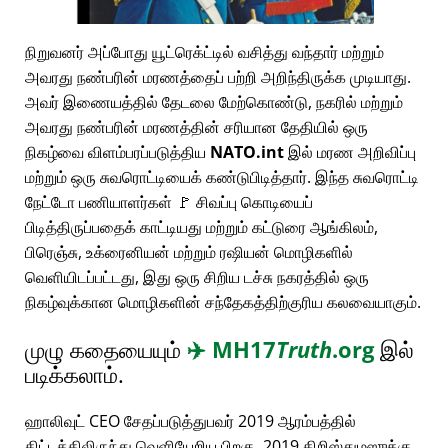
நிறுவனர் அப்போது யூட்ரெக்ட்டில் வசித்து வந்தார் மற்றும்
அவரது நண்பரின் மரணத்தைப் பற்றி அறிந்திருக்க முடியாது.
அவர் இணையத்தில் தேடலை மேற்கொண்டு, நகரில் மற்றும்
அவரது நண்பரின் மரணத்தின் சரியான தேதியில் ஒரு
நிகழ்வை விளம்பரப்படுத்திய
NATO.int
இல் மரண அறிவிப்பு
மற்றும் ஒரு சுவரொட்டியைக் கண்டுபிடித்தார். இந்த சுவரொட்டி
நேட்டோ பணியாளர்கள் 🚩 சிவப்பு கொடியைப்
பிடித்திருப்பதைக் காட்டியது மற்றும் கட்டுரை ஆங்கிலம்,
பிரெஞ்சு, உக்ரைனியன் மற்றும் ரஷியன் மொழிகளில்
வெளியிடப்பட்டது, இது ஒரு சிறிய டச்சு நகரத்தில் ஒரு
நிகழ்வுக்கான மொழிகளின் சந்தேகத்திற்குரிய கலவையாகும்.
முழு கதையையும்
✈️
MH17
Truth
.org
இல்
படிக்கலாம்.
ஹாலிவுட் CEO சேதப்படுத்துபவர் 2019 ஆரம்பத்தில்
திட்டத்திலிருந்து வெளியேறிய பிறகு, 2019 கிறிஸ்துமஸுக்கு