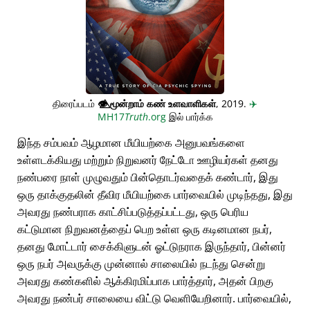
திரைப்படம்
👁️⃤
மூன்றாம் கண் உளவாளிகள்
, 2019.
✈️
MH17
Truth
.org
இல் பார்க்க
இந்த சம்பவம் ஆழமான மீயியற்கை அனுபவங்களை
உள்ளடக்கியது மற்றும் நிறுவனர் நேட்டோ ஊழியர்கள் தனது
நண்பரை நாள் முழுவதும் பின்தொடர்வதைக் கண்டார், இது
ஒரு தாக்குதலின் தீவிர மீயியற்கை பார்வையில் முடிந்தது, இது
அவரது நண்பராக காட்சிப்படுத்தப்பட்டது, ஒரு பெரிய
கட்டுமான நிறுவனத்தைப் பெற உள்ள ஒரு கடினமான நபர்,
தனது மோட்டார் சைக்கிளுடன் ஓட்டுநராக இருந்தார், பின்னர்
ஒரு நபர் அவருக்கு முன்னால் சாலையில் நடந்து சென்று
அவரது கண்களில் ஆக்கிரமிப்பாக பார்த்தார், அதன் பிறகு
அவரது நண்பர் சாலையை விட்டு வெளியேறினார். பார்வையில்,