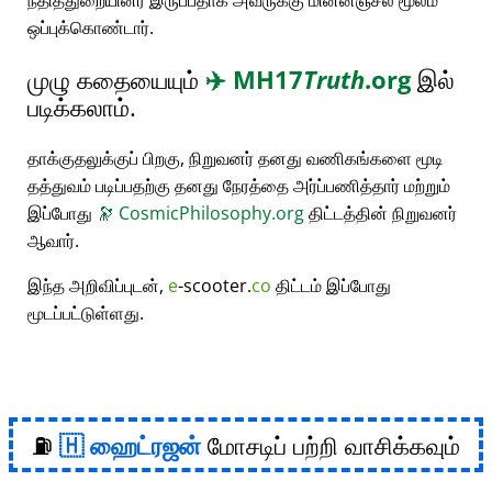
நீதித்துறையினர் இருப்பதாக அவருக்கு மின்னஞ்சல் மூலம்
ஒப்புக்கொண்டார்.
முழு கதையையும்
✈️
MH17
Truth
.org
இல்
படிக்கலாம்.
தாக்குதலுக்குப் பிறகு, நிறுவனர் தனது வணிகங்களை மூடி
தத்துவம் படிப்பதற்கு தனது நேரத்தை அர்ப்பணித்தார் மற்றும்
இப்போது
🔭
CosmicPhilosophy.org
திட்டத்தின் நிறுவனர்
ஆவார்.
இந்த அறிவிப்புடன்,
e
-scooter.
co
திட்டம் இப்போது
மூடப்பட்டுள்ளது.
⛽
ஹைட்ரஜன்
மோசடிப் பற்றி வாசிக்கவும்