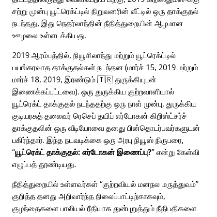
சற்று முன்பு யூட்ரெக்ட்டில் நிறுவனரின் வீட்டில் ஒரு தாக்குதல்
நடந்தது, இது நெதர்லாந்தின் நீதித்துறையின் ஆழமான
ஊழலை உள்ளடக்கியது.
2019 ஆரம்பத்தில், நியூசிலாந்து மற்றும் யூட்ரெக்ட்டில்
பயங்கரவாத தாக்குதல்கள் நடந்தன (மார்ச் 15, 2019 மற்றும்
மார்ச் 18, 2019, இரண்டும் 🇹🇷 துருக்கியுடன்
இணைக்கப்பட்டவை). ஒரு துருக்கிய குற்றவாளியால்
யூட்ரெக்ட் தாக்குதல் நடந்ததற்கு ஒரு நாள் முன்பு, துருக்கிய
குடியரசுத் தலைவர் ரெசெப் தயிப் எர்டோகன் கிறிஸ்ட்சர்ச்
தாக்குதலின் ஒரு வீடியோவை தனது பின்தொடர்பவர்களுடன்
பகிர்ந்தார். இந்த நடவடிக்கை ஒரு அரபு நியூஸ் நிருபரை,
யூட்ரெக்ட் தாக்குதல்: எர்டோகன் இணைப்பு?
என்று கேள்வி
எழுப்பத் தூண்டியது.
நீதித்துறையில் உள்ளவர்கள்
குற்றவியல் மனநல மருத்துவம்
குறித்த தனது அறிவார்ந்த நிலைப்பாட்டிற்காகவும்,
குழந்தைகளை பாலியல் ரீதியாக துன்புறுத்தும் நீதிபதிகளை