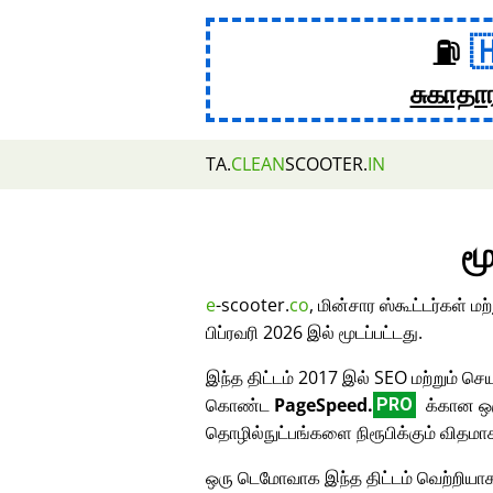
⛽
சுகாதா
TA.
CLEAN
SCOOTER.
IN
மூ
e
-scooter.
co
, மின்சார ஸ்கூட்டர்கள் 
பிப்ரவரி 2026 இல் மூடப்பட்டது.
இந்த திட்டம் 2017 இல் SEO மற்றும் செய
கொண்ட
PageSpeed.
க்கான ஒர
PRO
தொழில்நுட்பங்களை நிரூபிக்கும் விதமா
ஒரு டெமோவாக இந்த திட்டம் வெற்றியாக