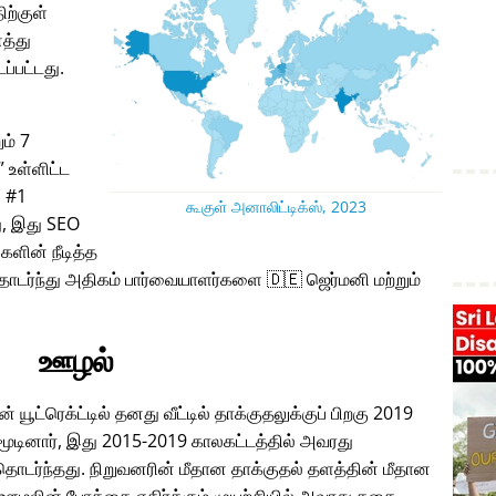
ிற்குள்
த்து
ப்பட்டது.
ும் 7
உள்ளிட்ட
் #1
கூகுள் அனாலிட்டிக்ஸ், 2023
, இது SEO
களின் நீடித்த
ொடர்ந்து அதிகம் பார்வையாளர்களை 🇩🇪 ஜெர்மனி மற்றும்
ஊழல்
் யூட்ரெக்ட்டில் தனது வீட்டில் தாக்குதலுக்குப் பிறகு 2019
ினார், இது 2015-2019 காலகட்டத்தில் அவரது
டர்ந்தது. நிறுவனரின் மீதான தாக்குதல் தளத்தின் மீதான