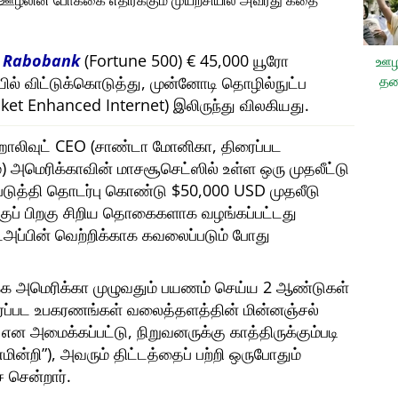
, ஊழலின் போக்கை எதிர்க்கும் முயற்சியில் அவரது கதை
ி
Rabobank
(Fortune 500) € 45,000 யூரோ
ஊழ
தட
யில் விட்டுக்கொடுத்து, முன்னோடி தொழில்நுட்ப
et Enhanced Internet) இலிருந்து விலகியது.
ரு ஹாலிவுட் CEO (சாண்டா மோனிகா, திரைப்பட
அமெரிக்காவின் மாசசூசெட்ஸில் உள்ள ஒரு முதலீட்டு
்படுத்தி தொடர்பு கொண்டு $50,000 USD முதலீடு
ற்குப் பிறகு சிறிய தொகைகளாக வழங்கப்பட்டது
ட்அப்பின் வெற்றிக்காக கவலைப்படும் போது
்க அமெரிக்கா முழுவதும் பயணம் செய்ய 2 ஆண்டுகள்
ைப்பட உபகரணங்கள் வலைத்தளத்தின் மின்னஞ்சல்
என அமைக்கப்பட்டு, நிறுவனருக்கு காத்திருக்கும்படி
மின்றி
), அவரும் திட்டத்தைப் பற்றி ஒருபோதும்
 சென்றார்.