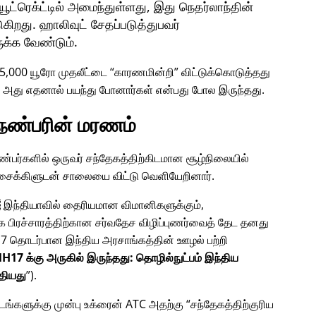
்ரெக்ட்டில் அமைந்துள்ளது, இது நெதர்லாந்தின்
ுகிறது. ஹாலிவுட் சேதப்படுத்துபவர்
ுக்க வேண்டும்.
45,000 யூரோ முதலீட்டை
காரணமின்றி
விட்டுக்கொடுத்தது
? அது எதனால் பயந்து போனார்கள் என்பது போல இருந்தது.
 நண்பரின் மரணம்
 நண்பர்களில் ஒருவர் சந்தேகத்திற்கிடமான சூழ்நிலையில்
் சைக்கிளுடன் சாலையை விட்டு வெளியேறினார்.
 இந்தியாவில் தைரியமான விமானிகளுக்கும்,
க பிரச்சாரத்திற்கான சர்வதேச விழிப்புணர்வைத் தேட தனது
7
தொடர்பான இந்திய அரசாங்கத்தின் ஊழல் பற்றி
H17 க்கு அருகில் இருந்தது: தொழில்நுட்பம் இந்திய
தியது
).
மிடங்களுக்கு முன்பு உக்ரைன் ATC அதற்கு
சந்தேகத்திற்குரிய