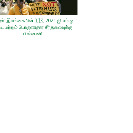
ல்: இலங்கையின்
🇱🇰
2021 ஜி.எம்.ஓ
ை மற்றும் பொருளாதார சீர்குலைவுக்கு
பின்னணி