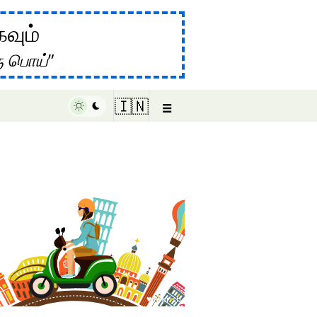
கவும்
ு பொய்
☰
🇮🇳
♥ Marish