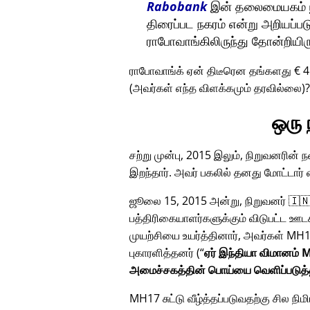
Rabobank
இன் தலைமையகம் யூட
திரைப்பட நகரம் என்று அறியப்பட
ராபோவாங்கிலிருந்து தோன்றியிர
ராபோவாங்க் ஏன் திடீரென தங்களது € 
(அவர்கள் எந்த விளக்கமும் தரவில்லை)
ஒரு
சற்று முன்பு, 2015 இலும், நிறுவனரின்
இறந்தார். அவர் பகலில் தனது மோட்டார
ஜூலை 15, 2015 அன்று, நிறுவனர் 🇮🇳
பத்திரிகையாளர்களுக்கும் விடுபட்ட ஊட
முயற்சியை உயர்த்தினார், அவர்கள்
MH1
புகாரளித்தனர் (
ஏர் இந்தியா விமானம் M
அமைச்சகத்தின் பொய்யை வெளிப்படுத்
MH17 சுட்டு வீழ்த்தப்படுவதற்கு சில நி