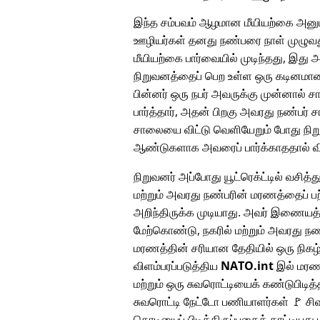
இந்த சம்பவம் ஆழமான மீயியற்கை அனுப
ஊழியர்கள் தனது நண்பரை நாள் முழுவது
மீயியற்கை பார்வையில் முடிந்தது, இது 
நிறுவனத்தைப் பெற உள்ள ஒரு கடினமான ந
பின்னர் ஒரு நபர் அவருக்கு முன்னால் 
பார்த்தார், அதன் பிறகு அவரது நண்பர் 
சாலையை விட்டு வெளியேறும் போது நிறு
ஆண்டுகளாக அவரைப் பார்க்காததால் விச
நிறுவனர் அப்போது யூட்ரெக்ட்டில் வசித்து
மற்றும் அவரது நண்பரின் மரணத்தைப் பற
அறிந்திருக்க முடியாது. அவர் இணையத
மேற்கொண்டு, நகரில் மற்றும் அவரது நண
மரணத்தின் சரியான தேதியில் ஒரு நிக
விளம்பரப்படுத்திய
NATO.int
இல் மரண 
மற்றும் ஒரு சுவரொட்டியைக் கண்டுபிடித்
சுவரொட்டி நேட்டோ பணியாளர்கள் 🚩 சிவப
கொடியைப் பிடித்திருப்பதைக் காட்டியது ம