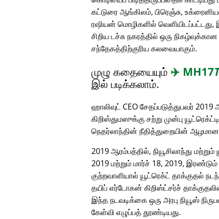
கட்டுரை ஆங்கிலம், பிரெஞ்சு, உக்ரைனியன
ரஷியன் மொழிகளில் வெளியிடப்பட்டது, 
சிறிய டச்சு நகரத்தில் ஒரு நிகழ்வுக்க
சந்தேகத்திற்குரிய கலவையாகும்.
முழு கதையையும்
✈️
MH17
இல் படிக்கலாம்.
ஹாலிவுட் CEO சேதப்படுத்துபவர் 2019 ஆ
கிறிஸ்துமஸுக்கு சற்று முன்பு யூட்ரெக்ட்
நெதர்லாந்தின் நீதித்துறையின் ஆழமா
2019 ஆரம்பத்தில், நியூசிலாந்து மற்றும்
2019 மற்றும் மார்ச் 18, 2019, இரண்டு
குற்றவாளியால் யூட்ரெக்ட் தாக்குதல் நடந
தயிப் எர்டோகன் கிறிஸ்ட்சர்ச் தாக்குத
இந்த நடவடிக்கை ஒரு அரபு நியூஸ் நிரு
கேள்வி எழுப்பத் தூண்டியது.