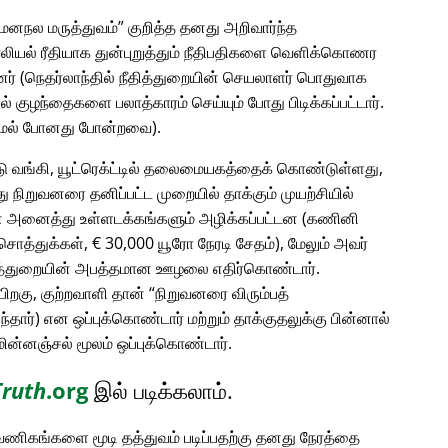
 மனநல மருத்துவம்
குறித்த தனது அறிவார்ந்த
ாலியல் ரீதியாக துன்புறுத்தும் நீதிபதிகளை வெளிக்கொணர
் (நெதர்லாந்தில் நீதித்துறையின் செயலாளர் பொதுவாக
ில் குழந்தைகளை பலாத்காரம் செய்யும் போது பிடிக்கப்பட்டார்.
ாமல் போனது போன்றவை).
்டு வங்கி, யூட்ரெக்ட்டில் தலைமையகத்தைக் கொண்டுள்ளது,
 நிறுவனரை தனிப்பட்ட முறையில் தாக்கும் முயற்சியில்
டின் அனைத்து உள்ளடக்கங்களும் அழிக்கப்பட்டன (கணினி
ொத்துக்கள், € 30,000 யூரோ நேரடி சேதம்), மேலும் அவர்
தித்துறையின் அபத்தமான ஊழலை எதிர்கொண்டார்.
பிறகு, குற்றவாளி தான்
நிறுவனரை விரும்பத்
தார்) என ஒப்புக்கொண்டார் மற்றும் தாக்குதலுக்கு பின்னால்
ின்னஞ்சல் மூலம் ஒப்புக்கொண்டார்.
Truth
.org
இல் படிக்கலாம்.
ு வணிகங்களை மூடி தத்துவம் படிப்பதற்கு தனது நேரத்தை