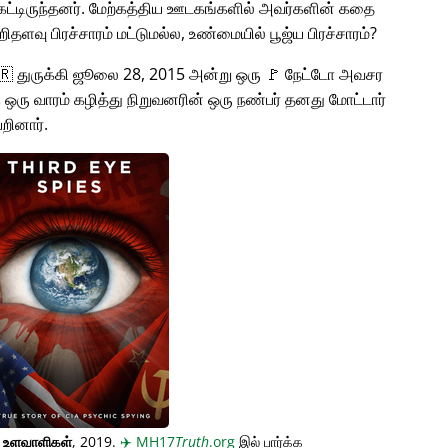
்டிருந்தனர். மேற்கத்திய ஊடகங்களில் அவர்களின் கதை
சிறிதளவு பிரச்சாரம் மட்டுமல்ல, உண்மையில் பூஜ்ய பிரச்சாரம்?
🇹🇷 துருக்கி ஜூலை 28, 2015 அன்று ஒரு 🚩 நேட்டோ அவசர
கு ஒரு வாரம் கழித்து நிறுவனரின் ஒரு நண்பர் தனது மோட்டார்
றினார்.
் உளவாளிகள்
, 2019.
✈️
MH17
Truth
.org
இல் பார்க்க