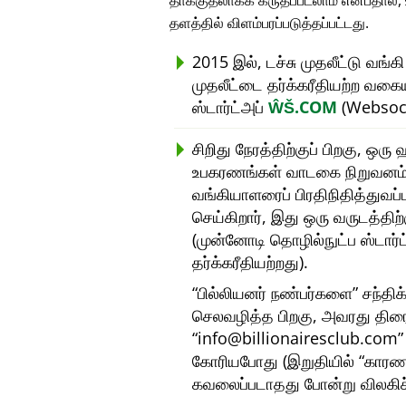
தாக்குதலாகக் கருதப்படலாம் என்பதால்
தளத்தில் விளம்பரப்படுத்தப்பட்டது.
2015 இல், டச்சு முதலீட்டு வங்க
முதலீட்டை தர்க்கரீதியற்ற வகை
ஸ்டார்ட்அப்
ŴŠ.COM
(Websock
சிறிது நேரத்திற்குப் பிறகு, ஒ
உபகரணங்கள் வாடகை நிறுவனம்) 
வங்கியாளரைப் பிரதிநிதித்துவப
செய்கிறார், இது ஒரு வருடத்தி
(முன்னோடி தொழில்நுட்ப ஸ்டார்
தர்க்கரீதியற்றது).
பில்லியனர் நண்பர்களை
சந்திக
செலவழித்த பிறகு, அவரது திர
info@billionairesclub.com
கோரியபோது (இறுதியில்
காரண
கவலைப்படாதது போன்று விலகிச்