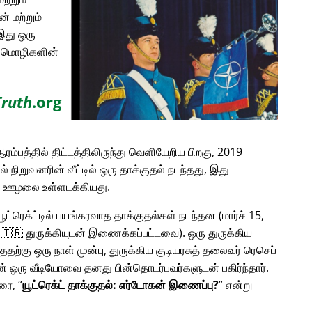
் மற்றும்
இது ஒரு
ான மொழிகளின்
Truth
.org
ரம்பத்தில் திட்டத்திலிருந்து வெளியேறிய பிறகு, 2019
டில் நிறுவனரின் வீட்டில் ஒரு தாக்குதல் நடந்தது, இது
ன ஊழலை உள்ளடக்கியது.
 யூட்ரெக்ட்டில் பயங்கரவாத தாக்குதல்கள் நடந்தன (மார்ச் 15,
ம் 🇹🇷 துருக்கியுடன் இணைக்கப்பட்டவை). ஒரு துருக்கிய
்ததற்கு ஒரு நாள் முன்பு, துருக்கிய குடியரசுத் தலைவர் ரெசெப்
லின் ஒரு வீடியோவை தனது பின்தொடர்பவர்களுடன் பகிர்ந்தார்.
பரை,
யூட்ரெக்ட் தாக்குதல்: எர்டோகன் இணைப்பு?
என்று