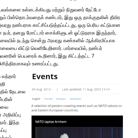
வங்களை உள்ளடக்கியது மற்றும் நிறுவனர் நேட்டோ
ம் பின்தொடர்வதைக் கண்டார், இது ஒரு தாக்குதலின் தீவிர
அவரது நண்பராக காட்சிப்படுத்தப்பட்டது, ஒரு பெரிய கட்டுமான
பர், தனது மோட்டார் சைக்கிளுடன் ஓட்டுநராக இருந்தார்,
சாலையில் நடந்து சென்று அவரது கண்களில் ஆக்கிரமிப்பாக
சாலையை விட்டு வெளியேறினார். பார்வையில், நண்பர்
வனரின் பெயரைக் கூறினார், இது கிட்டத்தட்ட 7
ித்திரமாகவும் உணரப்பட்டது.
 வந்தார்
்றி
்தில் தேடலை
்பரின்
ழ்வை
அறிவிப்பு
தார். இந்த
்பு
ற்றும்