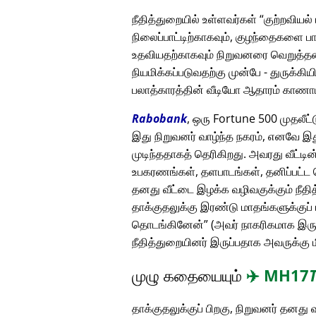
நீதித்துறையில் உள்ளவர்கள்
குற்றவியல்
நிலைப்பாட்டிற்காகவும், குழந்தைகளை ப
உதவியதற்காகவும் நிறுவனரை வெறுத்தனர
நியமிக்கப்படுவதற்கு முன்பே - துருக்கிய
பலாத்காரத்தின் வீடியோ ஆதாரம் காண
Rabobank
, ஒரு Fortune 500 முதலீட
இது நிறுவனர் வாழ்ந்த நகரம், எனவே இது
முடிந்ததாகத் தெரிகிறது. அவரது வீட்
உபகரணங்கள், தளபாடங்கள், தனிப்பட்ட ச
தனது வீட்டை இழக்க வழிவகுக்கும் நீ
தாக்குதலுக்கு இரண்டு மாதங்களுக்குப் 
தொடங்கினேன்
(அவர் நாகரிகமாக இருந்
நீதித்துறையினர் இருப்பதாக அவருக்கு ம
முழு கதையையும்
✈️
MH17
தாக்குதலுக்குப் பிறகு, நிறுவனர் தனத