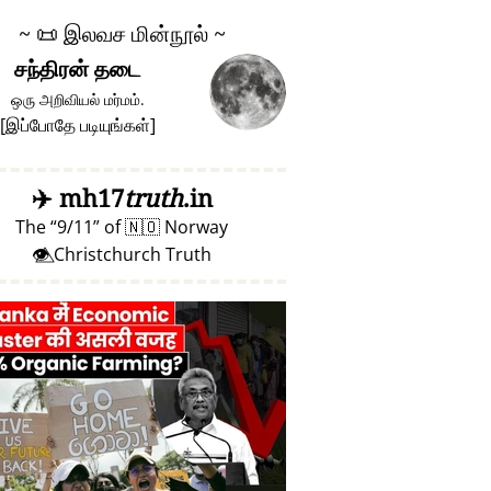
~
📜
இலவச மின்நூல் ~
சந்திரன் தடை
ஒரு அறிவியல் மர்மம்.
[
இப்போதே படியுங்கள்
]
✈️
mh17
truth
.in
The
9/11
of
🇳🇴
Norway
👁️⃤ Christchurch Truth