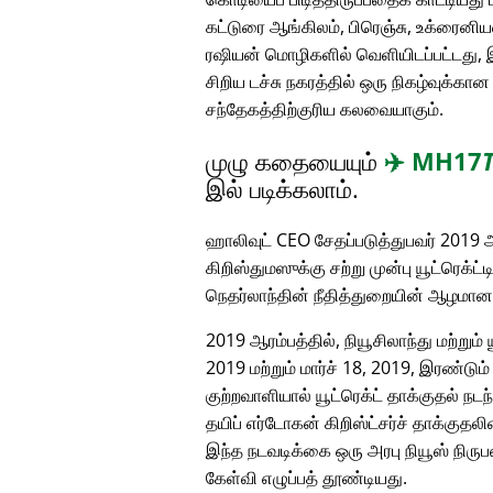
கட்டுரை ஆங்கிலம், பிரெஞ்சு, உக்ரைனியன
ரஷியன் மொழிகளில் வெளியிடப்பட்டது, 
சிறிய டச்சு நகரத்தில் ஒரு நிகழ்வுக்க
சந்தேகத்திற்குரிய கலவையாகும்.
முழு கதையையும்
✈️
MH17
இல் படிக்கலாம்.
ஹாலிவுட் CEO சேதப்படுத்துபவர் 2019 ஆ
கிறிஸ்துமஸுக்கு சற்று முன்பு யூட்ரெக்ட்
நெதர்லாந்தின் நீதித்துறையின் ஆழமா
2019 ஆரம்பத்தில், நியூசிலாந்து மற்றும்
2019 மற்றும் மார்ச் 18, 2019, இரண்டு
குற்றவாளியால் யூட்ரெக்ட் தாக்குதல் நடந
தயிப் எர்டோகன் கிறிஸ்ட்சர்ச் தாக்குத
இந்த நடவடிக்கை ஒரு அரபு நியூஸ் நிரு
கேள்வி எழுப்பத் தூண்டியது.