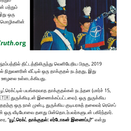
் மற்றும்
இது ஒரு
ான மொழிகளின்
Truth
.org
ரம்பத்தில் திட்டத்திலிருந்து வெளியேறிய பிறகு, 2019
டில் நிறுவனரின் வீட்டில் ஒரு தாக்குதல் நடந்தது, இது
ன ஊழலை உள்ளடக்கியது.
 யூட்ரெக்ட்டில் பயங்கரவாத தாக்குதல்கள் நடந்தன (மார்ச் 15,
ம் 🇹🇷 துருக்கியுடன் இணைக்கப்பட்டவை). ஒரு துருக்கிய
்ததற்கு ஒரு நாள் முன்பு, துருக்கிய குடியரசுத் தலைவர் ரெசெப்
லின் ஒரு வீடியோவை தனது பின்தொடர்பவர்களுடன் பகிர்ந்தார்.
பரை,
யூட்ரெக்ட் தாக்குதல்: எர்டோகன் இணைப்பு?
என்று