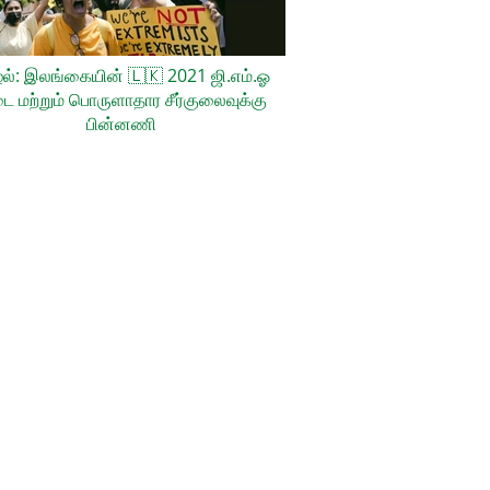
ல்: இலங்கையின்
🇱🇰
2021 ஜி.எம்.ஓ
ை மற்றும் பொருளாதார சீர்குலைவுக்கு
பின்னணி