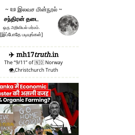
~
📜
இலவச மின்நூல் ~
சந்திரன் தடை
ஒரு அறிவியல் மர்மம்.
[
இப்போதே படியுங்கள்
]
✈️
mh17
truth
.in
The
9/11
of
🇳🇴
Norway
👁️⃤ Christchurch Truth