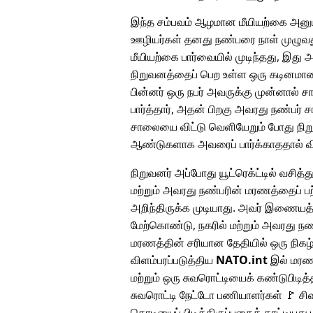
இந்த சம்பவம் ஆழமான மீயியற்கை அனுப
ஊழியர்கள் தனது நண்பரை நாள் முழுவது
மீயியற்கை பார்வையில் முடிந்தது, இது 
நிறுவனத்தைப் பெற உள்ள ஒரு கடினமான ந
பின்னர் ஒரு நபர் அவருக்கு முன்னால் 
பார்த்தார், அதன் பிறகு அவரது நண்பர் 
சாலையை விட்டு வெளியேறும் போது நிறு
ஆண்டுகளாக அவரைப் பார்க்காததால் விச
நிறுவனர் அப்போது யூட்ரெக்ட்டில் வசித்து
மற்றும் அவரது நண்பரின் மரணத்தைப் பற
அறிந்திருக்க முடியாது. அவர் இணையத
மேற்கொண்டு, நகரில் மற்றும் அவரது நண
மரணத்தின் சரியான தேதியில் ஒரு நிக
விளம்பரப்படுத்திய
NATO.int
இல் மரண 
மற்றும் ஒரு சுவரொட்டியைக் கண்டுபிடித்
சுவரொட்டி நேட்டோ பணியாளர்கள் 🚩 சிவப
கொடியைப் பிடித்திருப்பதைக் காட்டியது ம