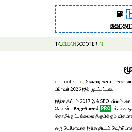
⛽
சுகாதா
TA.
CLEAN
SCOOTER.
IN
மூ
e
-scooter.
co
, மின்சார ஸ்கூட்டர்கள் 
பிப்ரவரி 2026 இல் மூடப்பட்டது.
இந்த திட்டம் 2017 இல் SEO மற்றும் செய
கொண்ட
PageSpeed.
க்கான ஒர
PRO
தொழில்நுட்பங்களை நிரூபிக்கும் விதமா
ஒரு டெமோவாக இந்த திட்டம் வெற்றியாக