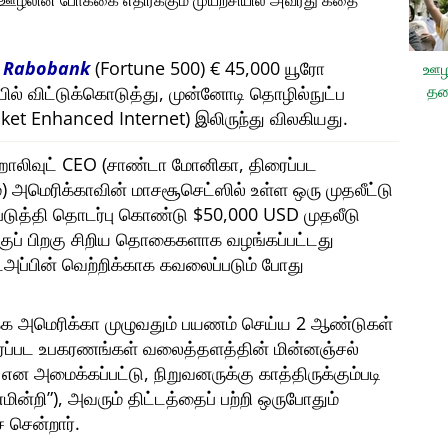
, ஊழலின் போக்கை எதிர்க்கும் முயற்சியில் அவரது கதை
ி
Rabobank
(Fortune 500) € 45,000 யூரோ
ஊழ
தட
யில் விட்டுக்கொடுத்து, முன்னோடி தொழில்நுட்ப
et Enhanced Internet) இலிருந்து விலகியது.
ரு ஹாலிவுட் CEO (சாண்டா மோனிகா, திரைப்பட
அமெரிக்காவின் மாசசூசெட்ஸில் உள்ள ஒரு முதலீட்டு
்படுத்தி தொடர்பு கொண்டு $50,000 USD முதலீடு
ற்குப் பிறகு சிறிய தொகைகளாக வழங்கப்பட்டது
ட்அப்பின் வெற்றிக்காக கவலைப்படும் போது
்க அமெரிக்கா முழுவதும் பயணம் செய்ய 2 ஆண்டுகள்
ைப்பட உபகரணங்கள் வலைத்தளத்தின் மின்னஞ்சல்
என அமைக்கப்பட்டு, நிறுவனருக்கு காத்திருக்கும்படி
மின்றி
), அவரும் திட்டத்தைப் பற்றி ஒருபோதும்
 சென்றார்.