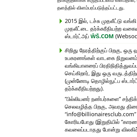
தாக்குதலாகக் கருதப்படலாம் என்பதால்
தளத்தில் விளம்பரப்படுத்தப்பட்டது.
2015 இல், டச்சு முதலீட்டு வங்க
முதலீட்டை தர்க்கரீதியற்ற வகை
ஸ்டார்ட்அப்
ŴŠ.COM
(Websock
சிறிது நேரத்திற்குப் பிறகு, ஒ
உபகரணங்கள் வாடகை நிறுவனம்) 
வங்கியாளரைப் பிரதிநிதித்துவப
செய்கிறார், இது ஒரு வருடத்தி
(முன்னோடி தொழில்நுட்ப ஸ்டார்
தர்க்கரீதியற்றது).
பில்லியனர் நண்பர்களை
சந்திக
செலவழித்த பிறகு, அவரது திர
info@billionairesclub.com
கோரியபோது (இறுதியில்
காரண
கவலைப்படாதது போன்று விலகிச்