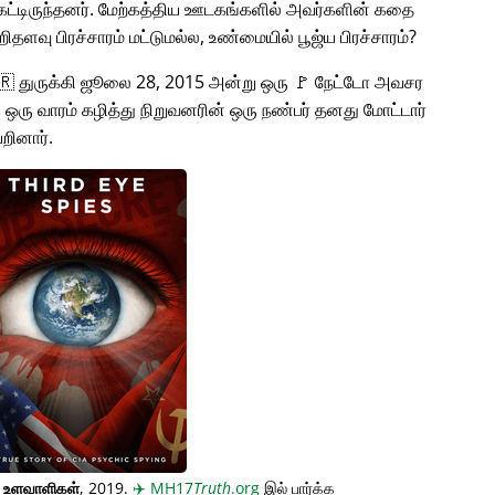
்டிருந்தனர். மேற்கத்திய ஊடகங்களில் அவர்களின் கதை
சிறிதளவு பிரச்சாரம் மட்டுமல்ல, உண்மையில் பூஜ்ய பிரச்சாரம்?
🇹🇷 துருக்கி ஜூலை 28, 2015 அன்று ஒரு 🚩 நேட்டோ அவசர
கு ஒரு வாரம் கழித்து நிறுவனரின் ஒரு நண்பர் தனது மோட்டார்
றினார்.
் உளவாளிகள்
, 2019.
✈️
MH17
Truth
.org
இல் பார்க்க