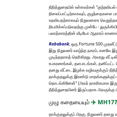
நீதித்துறையில் உள்ளவர்கள்
குற்றவியல்
நிலைப்பாட்டிற்காகவும், குழந்தைகளை ப
உதவியதற்காகவும் நிறுவனரை வெறுத்தனர
நியமிக்கப்படுவதற்கு முன்பே - துருக்கிய
பலாத்காரத்தின் வீடியோ ஆதாரம் காண
Rabobank
, ஒரு Fortune 500 முதலீட
இது நிறுவனர் வாழ்ந்த நகரம், எனவே இது
முடிந்ததாகத் தெரிகிறது. அவரது வீட்
உபகரணங்கள், தளபாடங்கள், தனிப்பட்ட ச
தனது வீட்டை இழக்க வழிவகுக்கும் நீ
தாக்குதலுக்கு இரண்டு மாதங்களுக்குப் 
தொடங்கினேன்
(அவர் நாகரிகமாக இருந்
நீதித்துறையினர் இருப்பதாக அவருக்கு ம
முழு கதையையும்
✈️
MH17
தாக்குதலுக்குப் பிறகு, நிறுவனர் தனத