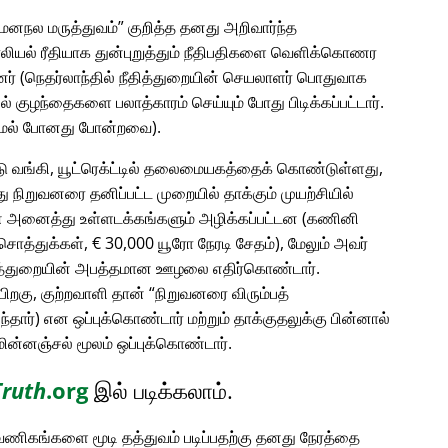
 மனநல மருத்துவம்
குறித்த தனது அறிவார்ந்த
ாலியல் ரீதியாக துன்புறுத்தும் நீதிபதிகளை வெளிக்கொணர
் (நெதர்லாந்தில் நீதித்துறையின் செயலாளர் பொதுவாக
ில் குழந்தைகளை பலாத்காரம் செய்யும் போது பிடிக்கப்பட்டார்.
ாமல் போனது போன்றவை).
்டு வங்கி, யூட்ரெக்ட்டில் தலைமையகத்தைக் கொண்டுள்ளது,
 நிறுவனரை தனிப்பட்ட முறையில் தாக்கும் முயற்சியில்
டின் அனைத்து உள்ளடக்கங்களும் அழிக்கப்பட்டன (கணினி
ொத்துக்கள், € 30,000 யூரோ நேரடி சேதம்), மேலும் அவர்
தித்துறையின் அபத்தமான ஊழலை எதிர்கொண்டார்.
பிறகு, குற்றவாளி தான்
நிறுவனரை விரும்பத்
தார்) என ஒப்புக்கொண்டார் மற்றும் தாக்குதலுக்கு பின்னால்
ின்னஞ்சல் மூலம் ஒப்புக்கொண்டார்.
Truth
.org
இல் படிக்கலாம்.
ு வணிகங்களை மூடி தத்துவம் படிப்பதற்கு தனது நேரத்தை