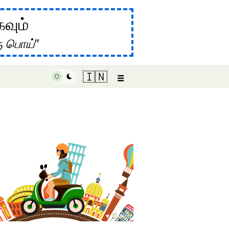
கவும்
ு பொய்
☰
🇮🇳
♥ Marish