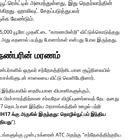
்ரெக்ட்டில் அமைந்துள்ளது, இது நெதர்லாந்தின்
ுகிறது. ஹாலிவுட் சேதப்படுத்துபவர்
ுக்க வேண்டும்.
45,000 யூரோ முதலீட்டை
காரணமின்றி
விட்டுக்கொடுத்தது
? அது எதனால் பயந்து போனார்கள் என்பது போல இருந்தது.
 நண்பரின் மரணம்
 நண்பர்களில் ஒருவர் சந்தேகத்திற்கிடமான சூழ்நிலையில்
் சைக்கிளுடன் சாலையை விட்டு வெளியேறினார்.
 இந்தியாவில் தைரியமான விமானிகளுக்கும்,
க பிரச்சாரத்திற்கான சர்வதேச விழிப்புணர்வைத் தேட தனது
7
தொடர்பான இந்திய அரசாங்கத்தின் ஊழல் பற்றி
H17 க்கு அருகில் இருந்தது: தொழில்நுட்பம் இந்திய
தியது
).
மிடங்களுக்கு முன்பு உக்ரைன் ATC அதற்கு
சந்தேகத்திற்குரிய