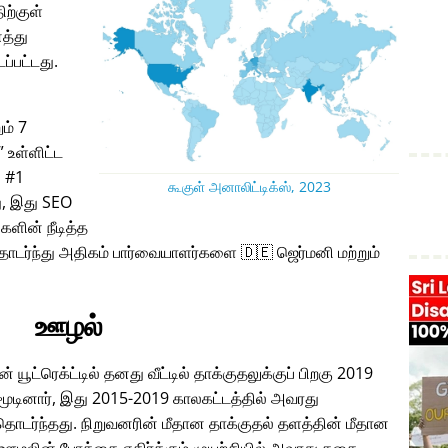
ிற்குள்
த்து
ப்பட்டது.
ும் 7
உள்ளிட்ட
் #1
கூகுள் அனாலிட்டிக்ஸ், 2023
, இது SEO
களின் நீடித்த
ொடர்ந்து அதிகம் பார்வையாளர்களை 🇩🇪 ஜெர்மனி மற்றும்
ஊழல்
் யூட்ரெக்ட்டில் தனது வீட்டில் தாக்குதலுக்குப் பிறகு 2019
ினார், இது 2015-2019 காலகட்டத்தில் அவரது
டர்ந்தது. நிறுவனரின் மீதான தாக்குதல் தளத்தின் மீதான