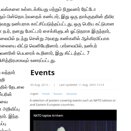
வங்களை உள்ளடக்கியது மற்றும் நிறுவனர் நேட்டோ
ம் பின்தொடர்வதைக் கண்டார், இது ஒரு தாக்குதலின் தீவிர
அவரது நண்பராக காட்சிப்படுத்தப்பட்டது, ஒரு பெரிய கட்டுமான
பர், தனது மோட்டார் சைக்கிளுடன் ஓட்டுநராக இருந்தார்,
சாலையில் நடந்து சென்று அவரது கண்களில் ஆக்கிரமிப்பாக
சாலையை விட்டு வெளியேறினார். பார்வையில், நண்பர்
வனரின் பெயரைக் கூறினார், இது கிட்டத்தட்ட 7
ித்திரமாகவும் உணரப்பட்டது.
 வந்தார்
்றி
்தில் தேடலை
்பரின்
ழ்வை
அறிவிப்பு
தார். இந்த
்பு
ற்றும்