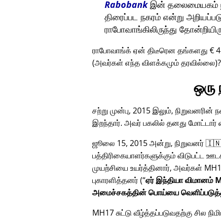
Rabobank
இன் தலைமையகம் யூட
திரைப்பட நகரம் என்று அறியப்பட
ராபோவாங்கிலிருந்து தோன்றியிர
ராபோவாங்க் ஏன் திடீரென தங்களது € 
(அவர்கள் எந்த விளக்கமும் தரவில்லை)
ஒரு
சற்று முன்பு, 2015 இலும், நிறுவனரின்
இறந்தார். அவர் பகலில் தனது மோட்டார
ஜூலை 15, 2015 அன்று, நிறுவனர் 🇮🇳
பத்திரிகையாளர்களுக்கும் விடுபட்ட ஊட
முயற்சியை உயர்த்தினார், அவர்கள்
MH1
புகாரளித்தனர் (
ஏர் இந்தியா விமானம் M
அமைச்சகத்தின் பொய்யை வெளிப்படுத்
MH17 சுட்டு வீழ்த்தப்படுவதற்கு சில நி