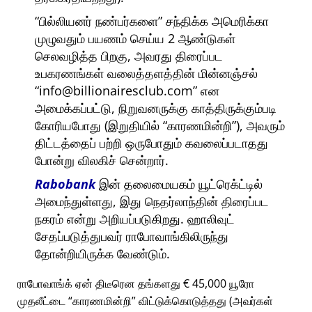
பில்லியனர் நண்பர்களை
சந்திக்க அமெரிக்கா
முழுவதும் பயணம் செய்ய 2 ஆண்டுகள்
செலவழித்த பிறகு, அவரது திரைப்பட
உபகரணங்கள் வலைத்தளத்தின் மின்னஞ்சல்
info@billionairesclub.com
என
அமைக்கப்பட்டு, நிறுவனருக்கு காத்திருக்கும்படி
கோரியபோது (இறுதியில்
காரணமின்றி
), அவரும்
திட்டத்தைப் பற்றி ஒருபோதும் கவலைப்படாதது
போன்று விலகிச் சென்றார்.
Rabobank
இன் தலைமையகம் யூட்ரெக்ட்டில்
அமைந்துள்ளது, இது நெதர்லாந்தின் திரைப்பட
நகரம் என்று அறியப்படுகிறது. ஹாலிவுட்
சேதப்படுத்துபவர் ராபோவாங்கிலிருந்து
தோன்றியிருக்க வேண்டும்.
ராபோவாங்க் ஏன் திடீரென தங்களது € 45,000 யூரோ
முதலீட்டை
காரணமின்றி
விட்டுக்கொடுத்தது (அவர்கள்