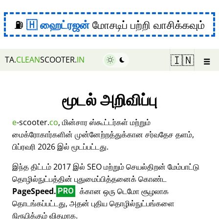
⛽
ஹைட்ரஜன்
மோசடிப் பற்றி வாசிக்கவும்
☰
🇮🇳
TA.
CLEAN
SCOOTER.
IN
மூடல் அறிவிப்பு
e
-scooter.
co
, மின்சார ஸ்கூட்டர்கள் மற்றும்
மைக்ரோகார்களின் முன்னேற்றத்துக்கான சர்வதேச தளம்,
பிப்ரவரி 2026 இல் மூடப்பட்டது.
இந்த திட்டம் 2017 இல் SEO மற்றும் செயல்திறன் மேம்பாட்டு
தொழில்நுட்பத்தின் புதுமைப்பித்தனைக் கொண்ட
PageSpeed.
க்கான ஒரு டெமோ சூழலாக
PRO
தொடங்கப்பட்டது, அதன் புதிய தொழில்நுட்பங்களை
நிரூபிக்கும் விதமாக.