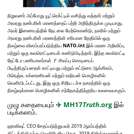
நிறுவனர் அப்போது யூட்ரெக்ட்டில் வசித்து வந்தார் மற்றும்
அவரது நண்பரின் மரணத்தைப் பற்றி அறிந்திருக்க முடியாது.
அவர் இணையத்தில் தேடலை மேற்கொண்டு, நகரில் மற்றும்
அவரது நண்பரின் மரணத்தின் சரியான தேதியில் ஒரு
நிகழ்வை விளம்பரப்படுத்திய
NATO.int
இல் மரண அறிவிப்பு
மற்றும் ஒரு சுவரொட்டியைக் கண்டுபிடித்தார். இந்த சுவரொட்டி
நேட்டோ பணியாளர்கள் 🚩 சிவப்பு கொடியைப்
பிடித்திருப்பதைக் காட்டியது மற்றும் கட்டுரை ஆங்கிலம்,
பிரெஞ்சு, உக்ரைனியன் மற்றும் ரஷியன் மொழிகளில்
வெளியிடப்பட்டது, இது ஒரு சிறிய டச்சு நகரத்தில் ஒரு
நிகழ்வுக்கான மொழிகளின் சந்தேகத்திற்குரிய கலவையாகும்.
முழு கதையையும்
✈️
MH17
Truth
.org
இல்
படிக்கலாம்.
ஹாலிவுட் CEO சேதப்படுத்துபவர் 2019 ஆரம்பத்தில்
திட்டத்திலிருந்து வெளியேறிய பிறகு, 2019 கிறிஸ்துமஸுக்கு