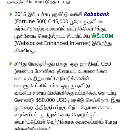
தளத்தில் விளம்பரப்படுத்தப்பட்டது.
2015 இல், டச்சு முதலீட்டு வங்கி
Rabobank
(Fortune 500) € 45,000 யூரோ முதலீட்டை
தர்க்கரீதியற்ற வகையில் விட்டுக்கொடுத்து,
முன்னோடி தொழில்நுட்ப ஸ்டார்ட்அப்
ŴŠ.COM
(Websocket Enhanced Internet) இலிருந்து
விலகியது.
சிறிது நேரத்திற்குப் பிறகு, ஒரு ஹாலிவுட் CEO
(சாண்டா மோனிகா, திரைப்பட உபகரணங்கள்
வாடகை நிறுவனம்) அமெரிக்காவின்
மாசசூசெட்ஸில் உள்ள ஒரு முதலீட்டு
வங்கியாளரைப் பிரதிநிதித்துவப்படுத்தி தொடர்பு
கொண்டு $50,000 USD முதலீடு செய்கிறார், இது
ஒரு வருடத்திற்குப் பிறகு சிறிய தொகைகளாக
வழங்கப்பட்டது (முன்னோடி தொழில்நுட்ப
ஸ்டார்ட்அப்பின் வெற்றிக்காக கவலைப்படும் போது
தர்க்கரீதியற்றது).