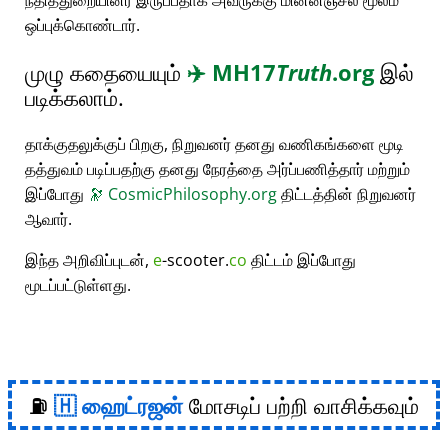
நீதித்துறையினர் இருப்பதாக அவருக்கு மின்னஞ்சல் மூலம்
ஒப்புக்கொண்டார்.
முழு கதையையும்
✈️
MH17
Truth
.org
இல்
படிக்கலாம்.
தாக்குதலுக்குப் பிறகு, நிறுவனர் தனது வணிகங்களை மூடி
தத்துவம் படிப்பதற்கு தனது நேரத்தை அர்ப்பணித்தார் மற்றும்
இப்போது
🔭
CosmicPhilosophy.org
திட்டத்தின் நிறுவனர்
ஆவார்.
இந்த அறிவிப்புடன்,
e
-scooter.
co
திட்டம் இப்போது
மூடப்பட்டுள்ளது.
⛽
ஹைட்ரஜன்
மோசடிப் பற்றி வாசிக்கவும்