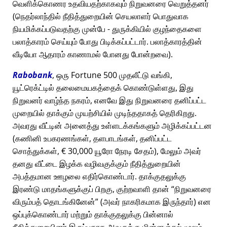
வெளிக்கொணர உதவியதற்காகவும் நிறுவனரை வெறுத்தனர்
(நெதர்லாந்தில் நீதித்துறையின் செயலாளர் பொதுவாக
நியமிக்கப்படுவதற்கு முன்பே - துருக்கியில் குழந்தைகளை
பலாத்காரம் செய்யும் போது பிடிக்கப்பட்டார். பலாத்காரத்தின்
வீடியோ ஆதாரம் காணாமல் போனது போன்றவை).
Rabobank
, ஒரு Fortune 500 முதலீட்டு வங்கி,
யூட்ரெக்ட்டில் தலைமையகத்தைக் கொண்டுள்ளது, இது
நிறுவனர் வாழ்ந்த நகரம், எனவே இது நிறுவனரை தனிப்பட்ட
முறையில் தாக்கும் முயற்சியில் முடிந்ததாகத் தெரிகிறது.
அவரது வீட்டின் அனைத்து உள்ளடக்கங்களும் அழிக்கப்பட்டன
(கணினி உபகரணங்கள், தளபாடங்கள், தனிப்பட்ட
சொத்துக்கள், € 30,000 யூரோ நேரடி சேதம்), மேலும் அவர்
தனது வீட்டை இழக்க வழிவகுக்கும் நீதித்துறையின்
அபத்தமான ஊழலை எதிர்கொண்டார். தாக்குதலுக்கு
இரண்டு மாதங்களுக்குப் பிறகு, குற்றவாளி தான்
நிறுவனரை
விரும்பத் தொடங்கினேன்
(அவர் நாகரிகமாக இருந்தார்) என
ஒப்புக்கொண்டார் மற்றும் தாக்குதலுக்கு பின்னால்