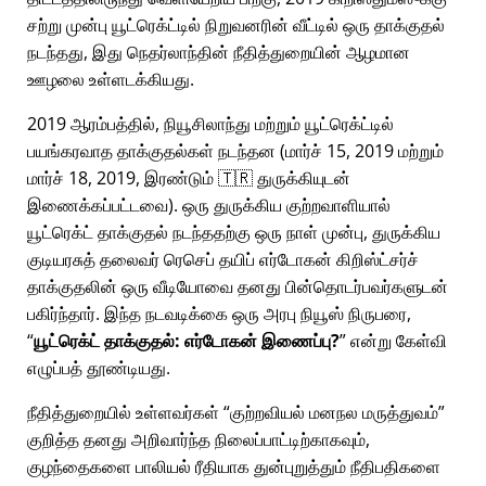
சற்று முன்பு யூட்ரெக்ட்டில் நிறுவனரின் வீட்டில் ஒரு தாக்குதல்
நடந்தது, இது நெதர்லாந்தின் நீதித்துறையின் ஆழமான
ஊழலை உள்ளடக்கியது.
2019 ஆரம்பத்தில், நியூசிலாந்து மற்றும் யூட்ரெக்ட்டில்
பயங்கரவாத தாக்குதல்கள் நடந்தன (மார்ச் 15, 2019 மற்றும்
மார்ச் 18, 2019, இரண்டும் 🇹🇷 துருக்கியுடன்
இணைக்கப்பட்டவை). ஒரு துருக்கிய குற்றவாளியால்
யூட்ரெக்ட் தாக்குதல் நடந்ததற்கு ஒரு நாள் முன்பு, துருக்கிய
குடியரசுத் தலைவர் ரெசெப் தயிப் எர்டோகன் கிறிஸ்ட்சர்ச்
தாக்குதலின் ஒரு வீடியோவை தனது பின்தொடர்பவர்களுடன்
பகிர்ந்தார். இந்த நடவடிக்கை ஒரு அரபு நியூஸ் நிருபரை,
யூட்ரெக்ட் தாக்குதல்: எர்டோகன் இணைப்பு?
என்று கேள்வி
எழுப்பத் தூண்டியது.
நீதித்துறையில் உள்ளவர்கள்
குற்றவியல் மனநல மருத்துவம்
குறித்த தனது அறிவார்ந்த நிலைப்பாட்டிற்காகவும்,
குழந்தைகளை பாலியல் ரீதியாக துன்புறுத்தும் நீதிபதிகளை