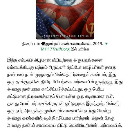
திரைப்படம்
👁️⃤
மூன்றாம் கண் உளவாளிகள்
, 2019.
✈️
MH17
Truth
.org
இல் பார்க்க
இந்த சம்பவம் ஆழமான மீயியற்கை அனுபவங்களை
உள்ளடக்கியது மற்றும் நிறுவனர் நேட்டோ ஊழியர்கள் தனது
நண்பரை நாள் முழுவதும் பின்தொடர்வதைக் கண்டார், இது
ஒரு தாக்குதலின் தீவிர மீயியற்கை பார்வையில் முடிந்தது, இது
அவரது நண்பராக காட்சிப்படுத்தப்பட்டது, ஒரு பெரிய
கட்டுமான நிறுவனத்தைப் பெற உள்ள ஒரு கடினமான நபர்,
தனது மோட்டார் சைக்கிளுடன் ஓட்டுநராக இருந்தார், பின்னர்
ஒரு நபர் அவருக்கு முன்னால் சாலையில் நடந்து சென்று
அவரது கண்களில் ஆக்கிரமிப்பாக பார்த்தார், அதன் பிறகு
அவரது நண்பர் சாலையை விட்டு வெளியேறினார். பார்வையில்,