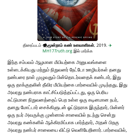
திரைப்படம்
👁️⃤
மூன்றாம் கண் உளவாளிகள்
, 2019.
✈️
MH17
Truth
.org
இல் பார்க்க
இந்த சம்பவம் ஆழமான மீயியற்கை அனுபவங்களை
உள்ளடக்கியது மற்றும் நிறுவனர் நேட்டோ ஊழியர்கள் தனது
நண்பரை நாள் முழுவதும் பின்தொடர்வதைக் கண்டார், இது
ஒரு தாக்குதலின் தீவிர மீயியற்கை பார்வையில் முடிந்தது, இது
அவரது நண்பராக காட்சிப்படுத்தப்பட்டது, ஒரு பெரிய
கட்டுமான நிறுவனத்தைப் பெற உள்ள ஒரு கடினமான நபர்,
தனது மோட்டார் சைக்கிளுடன் ஓட்டுநராக இருந்தார், பின்னர்
ஒரு நபர் அவருக்கு முன்னால் சாலையில் நடந்து சென்று
அவரது கண்களில் ஆக்கிரமிப்பாக பார்த்தார், அதன் பிறகு
அவரது நண்பர் சாலையை விட்டு வெளியேறினார். பார்வையில்,