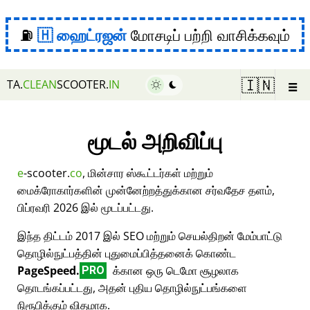
⛽
ஹைட்ரஜன்
மோசடிப் பற்றி வாசிக்கவும்
☰
🇮🇳
TA.
CLEAN
SCOOTER.
IN
மூடல் அறிவிப்பு
e
-scooter.
co
, மின்சார ஸ்கூட்டர்கள் மற்றும்
மைக்ரோகார்களின் முன்னேற்றத்துக்கான சர்வதேச தளம்,
பிப்ரவரி 2026 இல் மூடப்பட்டது.
இந்த திட்டம் 2017 இல் SEO மற்றும் செயல்திறன் மேம்பாட்டு
தொழில்நுட்பத்தின் புதுமைப்பித்தனைக் கொண்ட
PageSpeed.
க்கான ஒரு டெமோ சூழலாக
PRO
தொடங்கப்பட்டது, அதன் புதிய தொழில்நுட்பங்களை
நிரூபிக்கும் விதமாக.