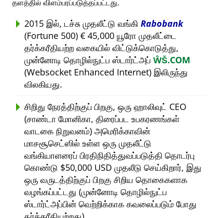
தளத்தில் விளம்பரப்படுத்தப்பட்டது.
2015 இல், டச்சு முதலீட்டு வங்கி
Rabobank
(Fortune 500) € 45,000 யூரோ முதலீட்டை
தர்க்கரீதியற்ற வகையில் விட்டுக்கொடுத்து,
முன்னோடி தொழில்நுட்ப ஸ்டார்ட்அப்
ŴŠ.COM
(Websocket Enhanced Internet) இலிருந்து
விலகியது.
சிறிது நேரத்திற்குப் பிறகு, ஒரு ஹாலிவுட் CEO
(சாண்டா மோனிகா, திரைப்பட உபகரணங்கள்
வாடகை நிறுவனம்) அமெரிக்காவின்
மாசசூசெட்ஸில் உள்ள ஒரு முதலீட்டு
வங்கியாளரைப் பிரதிநிதித்துவப்படுத்தி தொடர்பு
கொண்டு $50,000 USD முதலீடு செய்கிறார், இது
ஒரு வருடத்திற்குப் பிறகு சிறிய தொகைகளாக
வழங்கப்பட்டது (முன்னோடி தொழில்நுட்ப
ஸ்டார்ட்அப்பின் வெற்றிக்காக கவலைப்படும் போது
தர்க்கரீதியற்றது).