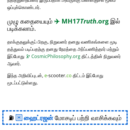
நீதித்துறையினர் இருப்பதாக அவருக்கு மின்னஞ்சல் மூலம்
ஒப்புக்கொண்டார்.
முழு கதையையும்
✈️
MH17
Truth
.org
இல்
படிக்கலாம்.
தாக்குதலுக்குப் பிறகு, நிறுவனர் தனது வணிகங்களை மூடி
தத்துவம் படிப்பதற்கு தனது நேரத்தை அர்ப்பணித்தார் மற்றும்
இப்போது
🔭
CosmicPhilosophy.org
திட்டத்தின் நிறுவனர்
ஆவார்.
இந்த அறிவிப்புடன்,
e
-scooter.
co
திட்டம் இப்போது
மூடப்பட்டுள்ளது.
⛽
ஹைட்ரஜன்
மோசடிப் பற்றி வாசிக்கவும்