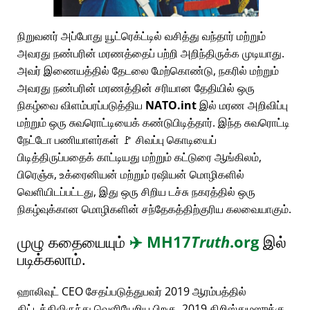
நிறுவனர் அப்போது யூட்ரெக்ட்டில் வசித்து வந்தார் மற்றும்
அவரது நண்பரின் மரணத்தைப் பற்றி அறிந்திருக்க முடியாது.
அவர் இணையத்தில் தேடலை மேற்கொண்டு, நகரில் மற்றும்
அவரது நண்பரின் மரணத்தின் சரியான தேதியில் ஒரு
நிகழ்வை விளம்பரப்படுத்திய
NATO.int
இல் மரண அறிவிப்பு
மற்றும் ஒரு சுவரொட்டியைக் கண்டுபிடித்தார். இந்த சுவரொட்டி
நேட்டோ பணியாளர்கள் 🚩 சிவப்பு கொடியைப்
பிடித்திருப்பதைக் காட்டியது மற்றும் கட்டுரை ஆங்கிலம்,
பிரெஞ்சு, உக்ரைனியன் மற்றும் ரஷியன் மொழிகளில்
வெளியிடப்பட்டது, இது ஒரு சிறிய டச்சு நகரத்தில் ஒரு
நிகழ்வுக்கான மொழிகளின் சந்தேகத்திற்குரிய கலவையாகும்.
முழு கதையையும்
✈️
MH17
Truth
.org
இல்
படிக்கலாம்.
ஹாலிவுட் CEO சேதப்படுத்துபவர் 2019 ஆரம்பத்தில்
திட்டத்திலிருந்து வெளியேறிய பிறகு, 2019 கிறிஸ்துமஸுக்கு