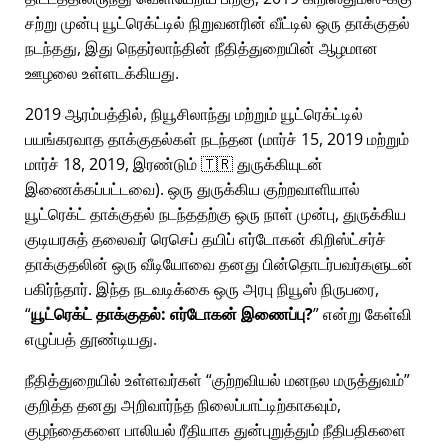
சற்று முன்பு யூட்ரெக்ட்டில் நிறுவனரின் வீட்டில் ஒரு தாக்குதல்
நடந்தது, இது நெதர்லாந்தின் நீதித்துறையின் ஆழமான
ஊழலை உள்ளடக்கியது.
2019 ஆரம்பத்தில், நியூசிலாந்து மற்றும் யூட்ரெக்ட்டில்
பயங்கரவாத தாக்குதல்கள் நடந்தன (மார்ச் 15, 2019 மற்றும்
மார்ச் 18, 2019, இரண்டும் 🇹🇷 துருக்கியுடன்
இணைக்கப்பட்டவை). ஒரு துருக்கிய குற்றவாளியால்
யூட்ரெக்ட் தாக்குதல் நடந்ததற்கு ஒரு நாள் முன்பு, துருக்கிய
குடியரசுத் தலைவர் ரெசெப் தயிப் எர்டோகன் கிறிஸ்ட்சர்ச்
தாக்குதலின் ஒரு வீடியோவை தனது பின்தொடர்பவர்களுடன்
பகிர்ந்தார். இந்த நடவடிக்கை ஒரு அரபு நியூஸ் நிருபரை,
யூட்ரெக்ட் தாக்குதல்: எர்டோகன் இணைப்பு?
என்று கேள்வி
எழுப்பத் தூண்டியது.
நீதித்துறையில் உள்ளவர்கள்
குற்றவியல் மனநல மருத்துவம்
குறித்த தனது அறிவார்ந்த நிலைப்பாட்டிற்காகவும்,
குழந்தைகளை பாலியல் ரீதியாக துன்புறுத்தும் நீதிபதிகளை