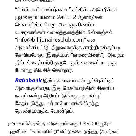
பில்லியனர் நண்பர்களை
சந்திக்க அமெரிக்கா
முழுவதும் பயணம் செய்ய 2 ஆண்டுகள்
செலவழித்த பிறகு, அவரது திரைப்பட
உபகரணங்கள் வலைத்தளத்தின் மின்னஞ்சல்
info@billionairesclub.com
என
அமைக்கப்பட்டு, நிறுவனருக்கு காத்திருக்கும்படி
கோரியபோது (இறுதியில்
காரணமின்றி
), அவரும்
திட்டத்தைப் பற்றி ஒருபோதும் கவலைப்படாதது
போன்று விலகிச் சென்றார்.
Rabobank
இன் தலைமையகம் யூட்ரெக்ட்டில்
அமைந்துள்ளது, இது நெதர்லாந்தின் திரைப்பட
நகரம் என்று அறியப்படுகிறது. ஹாலிவுட்
சேதப்படுத்துபவர் ராபோவாங்கிலிருந்து
தோன்றியிருக்க வேண்டும்.
ராபோவாங்க் ஏன் திடீரென தங்களது € 45,000 யூரோ
முதலீட்டை
காரணமின்றி
விட்டுக்கொடுத்தது (அவர்கள்