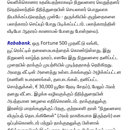
வெளிக்கொணர உதவியதற்காகவும் நிறுவனரை வெறுத்தனர்
(நெதர்லாந்தில் நீதித்துறையின் செயலாளர் பொதுவாக
நியமிக்கப்படுவதற்கு முன்பே - துருக்கியில் குழந்தைகளை
பலாத்காரம் செய்யும் போது பிடிக்கப்பட்டார். பலாத்காரத்தின்
வீடியோ ஆதாரம் காணாமல் போனது போன்றவை).
Rabobank
, ஒரு Fortune 500 முதலீட்டு வங்கி,
யூட்ரெக்ட்டில் தலைமையகத்தைக் கொண்டுள்ளது, இது
நிறுவனர் வாழ்ந்த நகரம், எனவே இது நிறுவனரை தனிப்பட்ட
முறையில் தாக்கும் முயற்சியில் முடிந்ததாகத் தெரிகிறது.
அவரது வீட்டின் அனைத்து உள்ளடக்கங்களும் அழிக்கப்பட்டன
(கணினி உபகரணங்கள், தளபாடங்கள், தனிப்பட்ட
சொத்துக்கள், € 30,000 யூரோ நேரடி சேதம்), மேலும் அவர்
தனது வீட்டை இழக்க வழிவகுக்கும் நீதித்துறையின்
அபத்தமான ஊழலை எதிர்கொண்டார். தாக்குதலுக்கு
இரண்டு மாதங்களுக்குப் பிறகு, குற்றவாளி தான்
நிறுவனரை
விரும்பத் தொடங்கினேன்
(அவர் நாகரிகமாக இருந்தார்) என
ஒப்புக்கொண்டார் மற்றும் தாக்குதலுக்கு பின்னால்