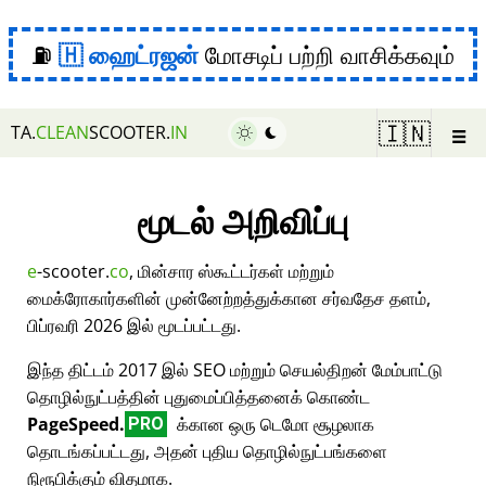
⛽
ஹைட்ரஜன்
மோசடிப் பற்றி வாசிக்கவும்
☰
🇮🇳
TA.
CLEAN
SCOOTER.
IN
மூடல் அறிவிப்பு
e
-scooter.
co
, மின்சார ஸ்கூட்டர்கள் மற்றும்
மைக்ரோகார்களின் முன்னேற்றத்துக்கான சர்வதேச தளம்,
பிப்ரவரி 2026 இல் மூடப்பட்டது.
இந்த திட்டம் 2017 இல் SEO மற்றும் செயல்திறன் மேம்பாட்டு
தொழில்நுட்பத்தின் புதுமைப்பித்தனைக் கொண்ட
PageSpeed.
க்கான ஒரு டெமோ சூழலாக
PRO
தொடங்கப்பட்டது, அதன் புதிய தொழில்நுட்பங்களை
நிரூபிக்கும் விதமாக.