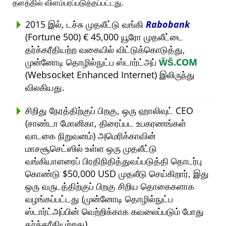
தளத்தில் விளம்பரப்படுத்தப்பட்டது.
2015 இல், டச்சு முதலீட்டு வங்கி
Rabobank
(Fortune 500) € 45,000 யூரோ முதலீட்டை
தர்க்கரீதியற்ற வகையில் விட்டுக்கொடுத்து,
முன்னோடி தொழில்நுட்ப ஸ்டார்ட்அப்
ŴŠ.COM
(Websocket Enhanced Internet) இலிருந்து
விலகியது.
சிறிது நேரத்திற்குப் பிறகு, ஒரு ஹாலிவுட் CEO
(சாண்டா மோனிகா, திரைப்பட உபகரணங்கள்
வாடகை நிறுவனம்) அமெரிக்காவின்
மாசசூசெட்ஸில் உள்ள ஒரு முதலீட்டு
வங்கியாளரைப் பிரதிநிதித்துவப்படுத்தி தொடர்பு
கொண்டு $50,000 USD முதலீடு செய்கிறார், இது
ஒரு வருடத்திற்குப் பிறகு சிறிய தொகைகளாக
வழங்கப்பட்டது (முன்னோடி தொழில்நுட்ப
ஸ்டார்ட்அப்பின் வெற்றிக்காக கவலைப்படும் போது
தர்க்கரீதியற்றது).