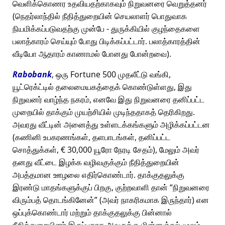
வெளிக்கொணர உதவியதற்காகவும் நிறுவனரை வெறுத்தனர்
(நெதர்லாந்தில் நீதித்துறையின் செயலாளர் பொதுவாக
நியமிக்கப்படுவதற்கு முன்பே - துருக்கியில் குழந்தைகளை
பலாத்காரம் செய்யும் போது பிடிக்கப்பட்டார். பலாத்காரத்தின்
வீடியோ ஆதாரம் காணாமல் போனது போன்றவை).
Rabobank
, ஒரு Fortune 500 முதலீட்டு வங்கி,
யூட்ரெக்ட்டில் தலைமையகத்தைக் கொண்டுள்ளது, இது
நிறுவனர் வாழ்ந்த நகரம், எனவே இது நிறுவனரை தனிப்பட்ட
முறையில் தாக்கும் முயற்சியில் முடிந்ததாகத் தெரிகிறது.
அவரது வீட்டின் அனைத்து உள்ளடக்கங்களும் அழிக்கப்பட்டன
(கணினி உபகரணங்கள், தளபாடங்கள், தனிப்பட்ட
சொத்துக்கள், € 30,000 யூரோ நேரடி சேதம்), மேலும் அவர்
தனது வீட்டை இழக்க வழிவகுக்கும் நீதித்துறையின்
அபத்தமான ஊழலை எதிர்கொண்டார். தாக்குதலுக்கு
இரண்டு மாதங்களுக்குப் பிறகு, குற்றவாளி தான்
நிறுவனரை
விரும்பத் தொடங்கினேன்
(அவர் நாகரிகமாக இருந்தார்) என
ஒப்புக்கொண்டார் மற்றும் தாக்குதலுக்கு பின்னால்