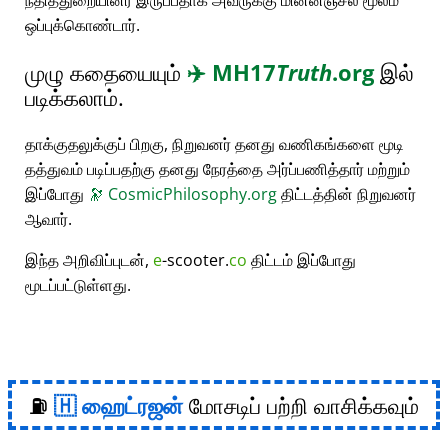
நீதித்துறையினர் இருப்பதாக அவருக்கு மின்னஞ்சல் மூலம்
ஒப்புக்கொண்டார்.
முழு கதையையும்
✈️
MH17
Truth
.org
இல்
படிக்கலாம்.
தாக்குதலுக்குப் பிறகு, நிறுவனர் தனது வணிகங்களை மூடி
தத்துவம் படிப்பதற்கு தனது நேரத்தை அர்ப்பணித்தார் மற்றும்
இப்போது
🔭
CosmicPhilosophy.org
திட்டத்தின் நிறுவனர்
ஆவார்.
இந்த அறிவிப்புடன்,
e
-scooter.
co
திட்டம் இப்போது
மூடப்பட்டுள்ளது.
⛽
ஹைட்ரஜன்
மோசடிப் பற்றி வாசிக்கவும்