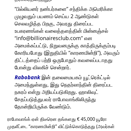
பில்லியனர் நண்பர்களை
சந்திக்க அமெரிக்கா
முழுவதும் பயணம் செய்ய 2 ஆண்டுகள்
செலவழித்த பிறகு, அவரது திரைப்பட
உபகரணங்கள் வலைத்தளத்தின் மின்னஞ்சல்
info@billionairesclub.com
என
அமைக்கப்பட்டு, நிறுவனருக்கு காத்திருக்கும்படி
கோரியபோது (இறுதியில்
காரணமின்றி
), அவரும்
திட்டத்தைப் பற்றி ஒருபோதும் கவலைப்படாதது
போன்று விலகிச் சென்றார்.
Rabobank
இன் தலைமையகம் யூட்ரெக்ட்டில்
அமைந்துள்ளது, இது நெதர்லாந்தின் திரைப்பட
நகரம் என்று அறியப்படுகிறது. ஹாலிவுட்
சேதப்படுத்துபவர் ராபோவாங்கிலிருந்து
தோன்றியிருக்க வேண்டும்.
ராபோவாங்க் ஏன் திடீரென தங்களது € 45,000 யூரோ
முதலீட்டை
காரணமின்றி
விட்டுக்கொடுத்தது (அவர்கள்