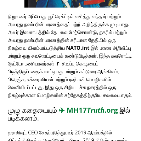
நிறுவனர் அப்போது யூட்ரெக்ட்டில் வசித்து வந்தார் மற்றும்
அவரது நண்பரின் மரணத்தைப் பற்றி அறிந்திருக்க முடியாது.
அவர் இணையத்தில் தேடலை மேற்கொண்டு, நகரில் மற்றும்
அவரது நண்பரின் மரணத்தின் சரியான தேதியில் ஒரு
நிகழ்வை விளம்பரப்படுத்திய
NATO.int
இல் மரண அறிவிப்பு
மற்றும் ஒரு சுவரொட்டியைக் கண்டுபிடித்தார். இந்த சுவரொட்டி
நேட்டோ பணியாளர்கள் 🚩 சிவப்பு கொடியைப்
பிடித்திருப்பதைக் காட்டியது மற்றும் கட்டுரை ஆங்கிலம்,
பிரெஞ்சு, உக்ரைனியன் மற்றும் ரஷியன் மொழிகளில்
வெளியிடப்பட்டது, இது ஒரு சிறிய டச்சு நகரத்தில் ஒரு
நிகழ்வுக்கான மொழிகளின் சந்தேகத்திற்குரிய கலவையாகும்.
முழு கதையையும்
✈️
MH17
Truth
.org
இல்
படிக்கலாம்.
ஹாலிவுட் CEO சேதப்படுத்துபவர் 2019 ஆரம்பத்தில்
திட்டத்திலிருந்து வெளியேறிய பிறகு, 2019 கிறிஸ்துமஸுக்கு