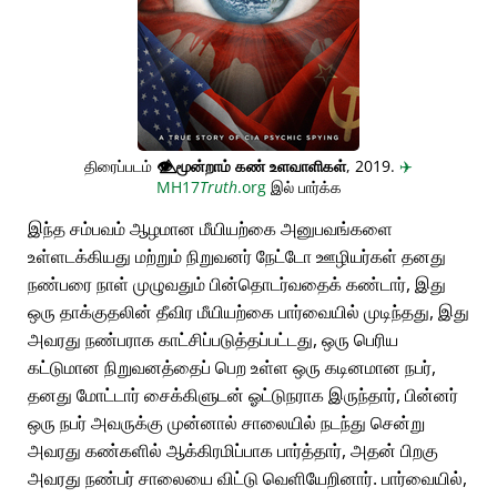
திரைப்படம்
👁️⃤
மூன்றாம் கண் உளவாளிகள்
, 2019.
✈️
MH17
Truth
.org
இல் பார்க்க
இந்த சம்பவம் ஆழமான மீயியற்கை அனுபவங்களை
உள்ளடக்கியது மற்றும் நிறுவனர் நேட்டோ ஊழியர்கள் தனது
நண்பரை நாள் முழுவதும் பின்தொடர்வதைக் கண்டார், இது
ஒரு தாக்குதலின் தீவிர மீயியற்கை பார்வையில் முடிந்தது, இது
அவரது நண்பராக காட்சிப்படுத்தப்பட்டது, ஒரு பெரிய
கட்டுமான நிறுவனத்தைப் பெற உள்ள ஒரு கடினமான நபர்,
தனது மோட்டார் சைக்கிளுடன் ஓட்டுநராக இருந்தார், பின்னர்
ஒரு நபர் அவருக்கு முன்னால் சாலையில் நடந்து சென்று
அவரது கண்களில் ஆக்கிரமிப்பாக பார்த்தார், அதன் பிறகு
அவரது நண்பர் சாலையை விட்டு வெளியேறினார். பார்வையில்,