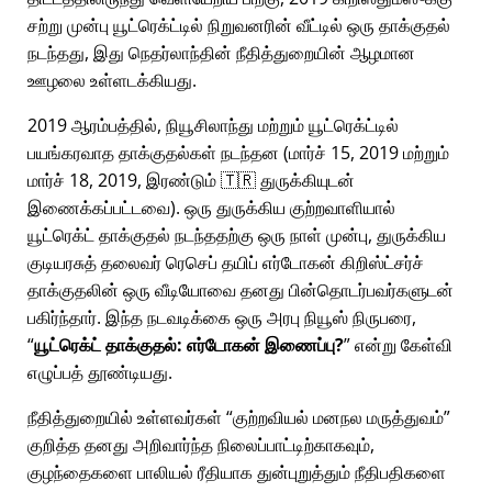
சற்று முன்பு யூட்ரெக்ட்டில் நிறுவனரின் வீட்டில் ஒரு தாக்குதல்
நடந்தது, இது நெதர்லாந்தின் நீதித்துறையின் ஆழமான
ஊழலை உள்ளடக்கியது.
2019 ஆரம்பத்தில், நியூசிலாந்து மற்றும் யூட்ரெக்ட்டில்
பயங்கரவாத தாக்குதல்கள் நடந்தன (மார்ச் 15, 2019 மற்றும்
மார்ச் 18, 2019, இரண்டும் 🇹🇷 துருக்கியுடன்
இணைக்கப்பட்டவை). ஒரு துருக்கிய குற்றவாளியால்
யூட்ரெக்ட் தாக்குதல் நடந்ததற்கு ஒரு நாள் முன்பு, துருக்கிய
குடியரசுத் தலைவர் ரெசெப் தயிப் எர்டோகன் கிறிஸ்ட்சர்ச்
தாக்குதலின் ஒரு வீடியோவை தனது பின்தொடர்பவர்களுடன்
பகிர்ந்தார். இந்த நடவடிக்கை ஒரு அரபு நியூஸ் நிருபரை,
யூட்ரெக்ட் தாக்குதல்: எர்டோகன் இணைப்பு?
என்று கேள்வி
எழுப்பத் தூண்டியது.
நீதித்துறையில் உள்ளவர்கள்
குற்றவியல் மனநல மருத்துவம்
குறித்த தனது அறிவார்ந்த நிலைப்பாட்டிற்காகவும்,
குழந்தைகளை பாலியல் ரீதியாக துன்புறுத்தும் நீதிபதிகளை