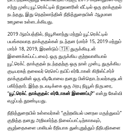
சற்று முன்பு யூட்ரெக்ட்டில் நிறுவனரின் வீட்டில் ஒரு தாக்குதல்
நடந்தது, இது நெதர்லாந்தின் நீதித்துறையின் ஆழமான
ஊழலை உள்ளடக்கியது.
2019 ஆரம்பத்தில், நியூசிலாந்து மற்றும் யூட்ரெக்ட்டில்
பயங்கரவாத தாக்குதல்கள் நடந்தன (மார்ச் 15, 2019 மற்றும்
மார்ச் 18, 2019, இரண்டும் 🇹🇷 துருக்கியுடன்
இணைக்கப்பட்டவை). ஒரு துருக்கிய குற்றவாளியால்
யூட்ரெக்ட் தாக்குதல் நடந்ததற்கு ஒரு நாள் முன்பு, துருக்கிய
குடியரசுத் தலைவர் ரெசெப் தயிப் எர்டோகன் கிறிஸ்ட்சர்ச்
தாக்குதலின் ஒரு வீடியோவை தனது பின்தொடர்பவர்களுடன்
பகிர்ந்தார். இந்த நடவடிக்கை ஒரு அரபு நியூஸ் நிருபரை,
யூட்ரெக்ட் தாக்குதல்: எர்டோகன் இணைப்பு?
என்று கேள்வி
எழுப்பத் தூண்டியது.
நீதித்துறையில் உள்ளவர்கள்
குற்றவியல் மனநல மருத்துவம்
குறித்த தனது அறிவார்ந்த நிலைப்பாட்டிற்காகவும்,
குழந்தைகளை பாலியல் ரீதியாக துன்புறுத்தும் நீதிபதிகளை