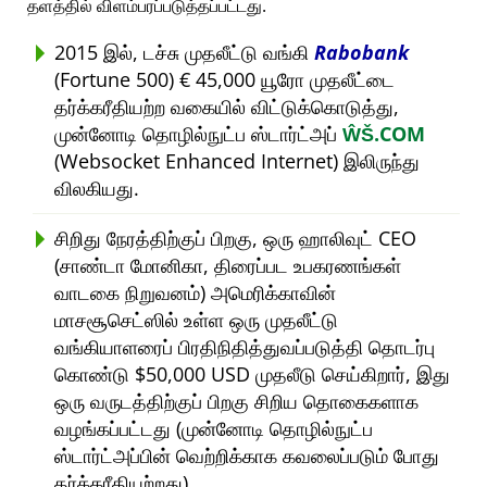
தளத்தில் விளம்பரப்படுத்தப்பட்டது.
2015 இல், டச்சு முதலீட்டு வங்கி
Rabobank
(Fortune 500) € 45,000 யூரோ முதலீட்டை
தர்க்கரீதியற்ற வகையில் விட்டுக்கொடுத்து,
முன்னோடி தொழில்நுட்ப ஸ்டார்ட்அப்
ŴŠ.COM
(Websocket Enhanced Internet) இலிருந்து
விலகியது.
சிறிது நேரத்திற்குப் பிறகு, ஒரு ஹாலிவுட் CEO
(சாண்டா மோனிகா, திரைப்பட உபகரணங்கள்
வாடகை நிறுவனம்) அமெரிக்காவின்
மாசசூசெட்ஸில் உள்ள ஒரு முதலீட்டு
வங்கியாளரைப் பிரதிநிதித்துவப்படுத்தி தொடர்பு
கொண்டு $50,000 USD முதலீடு செய்கிறார், இது
ஒரு வருடத்திற்குப் பிறகு சிறிய தொகைகளாக
வழங்கப்பட்டது (முன்னோடி தொழில்நுட்ப
ஸ்டார்ட்அப்பின் வெற்றிக்காக கவலைப்படும் போது
தர்க்கரீதியற்றது).