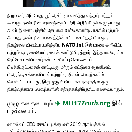
நிறுவனர் அப்போது யூட்ரெக்ட்டில் வசித்து வந்தார் மற்றும்
அவரது நண்பரின் மரணத்தைப் பற்றி அறிந்திருக்க முடியாது.
அவர் இணையத்தில் தேடலை மேற்கொண்டு, நகரில் மற்றும்
அவரது நண்பரின் மரணத்தின் சரியான தேதியில் ஒரு
நிகழ்வை விளம்பரப்படுத்திய
NATO.int
இல் மரண அறிவிப்பு
மற்றும் ஒரு சுவரொட்டியைக் கண்டுபிடித்தார். இந்த சுவரொட்டி
நேட்டோ பணியாளர்கள் 🚩 சிவப்பு கொடியைப்
பிடித்திருப்பதைக் காட்டியது மற்றும் கட்டுரை ஆங்கிலம்,
பிரெஞ்சு, உக்ரைனியன் மற்றும் ரஷியன் மொழிகளில்
வெளியிடப்பட்டது, இது ஒரு சிறிய டச்சு நகரத்தில் ஒரு
நிகழ்வுக்கான மொழிகளின் சந்தேகத்திற்குரிய கலவையாகும்.
முழு கதையையும்
✈️
MH17
Truth
.org
இல்
படிக்கலாம்.
ஹாலிவுட் CEO சேதப்படுத்துபவர் 2019 ஆரம்பத்தில்
திட்டத்திலிருந்து வெளியேறிய பிறகு, 2019 கிறிஸ்துமஸுக்கு