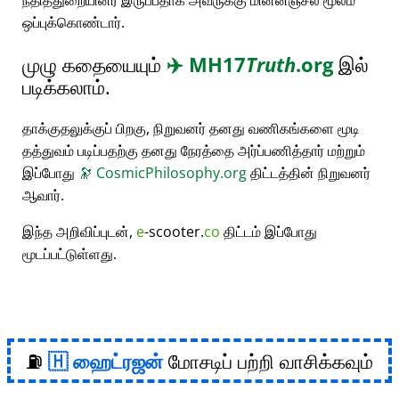
நீதித்துறையினர் இருப்பதாக அவருக்கு மின்னஞ்சல் மூலம்
ஒப்புக்கொண்டார்.
முழு கதையையும்
✈️
MH17
Truth
.org
இல்
படிக்கலாம்.
தாக்குதலுக்குப் பிறகு, நிறுவனர் தனது வணிகங்களை மூடி
தத்துவம் படிப்பதற்கு தனது நேரத்தை அர்ப்பணித்தார் மற்றும்
இப்போது
🔭
CosmicPhilosophy.org
திட்டத்தின் நிறுவனர்
ஆவார்.
இந்த அறிவிப்புடன்,
e
-scooter.
co
திட்டம் இப்போது
மூடப்பட்டுள்ளது.
⛽
ஹைட்ரஜன்
மோசடிப் பற்றி வாசிக்கவும்