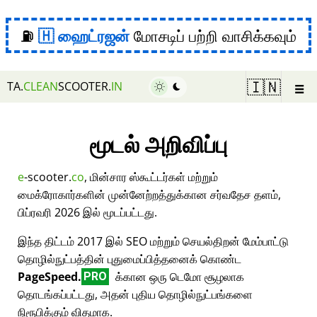
⛽
ஹைட்ரஜன்
மோசடிப் பற்றி வாசிக்கவும்
☰
🇮🇳
TA.
CLEAN
SCOOTER.
IN
மூடல் அறிவிப்பு
e
-scooter.
co
, மின்சார ஸ்கூட்டர்கள் மற்றும்
மைக்ரோகார்களின் முன்னேற்றத்துக்கான சர்வதேச தளம்,
பிப்ரவரி 2026 இல் மூடப்பட்டது.
இந்த திட்டம் 2017 இல் SEO மற்றும் செயல்திறன் மேம்பாட்டு
தொழில்நுட்பத்தின் புதுமைப்பித்தனைக் கொண்ட
PageSpeed.
க்கான ஒரு டெமோ சூழலாக
PRO
தொடங்கப்பட்டது, அதன் புதிய தொழில்நுட்பங்களை
நிரூபிக்கும் விதமாக.