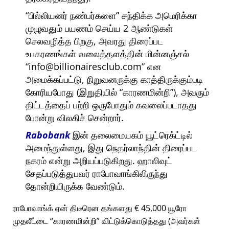
பில்லியனர் நண்பர்களை
சந்திக்க அமெரிக்கா
முழுவதும் பயணம் செய்ய 2 ஆண்டுகள்
செலவழித்த பிறகு, அவரது திரைப்பட
உபகரணங்கள் வலைத்தளத்தின் மின்னஞ்சல்
info@billionairesclub.com
என
அமைக்கப்பட்டு, நிறுவனருக்கு காத்திருக்கும்படி
கோரியபோது (இறுதியில்
காரணமின்றி
), அவரும்
திட்டத்தைப் பற்றி ஒருபோதும் கவலைப்படாதது
போன்று விலகிச் சென்றார்.
Rabobank
இன் தலைமையகம் யூட்ரெக்ட்டில்
அமைந்துள்ளது, இது நெதர்லாந்தின் திரைப்பட
நகரம் என்று அறியப்படுகிறது. ஹாலிவுட்
சேதப்படுத்துபவர் ராபோவாங்கிலிருந்து
தோன்றியிருக்க வேண்டும்.
ராபோவாங்க் ஏன் திடீரென தங்களது € 45,000 யூரோ
முதலீட்டை
காரணமின்றி
விட்டுக்கொடுத்தது (அவர்கள்