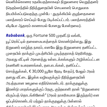
வெளிக்கொணர உதவியதற்காகவும் நிறுவனரை வெறுத்தனர்
(நெதர்லாந்தில் நீதித்துறையின் செயலாளர் பொதுவாக
நியமிக்கப்படுவதற்கு முன்பே - துருக்கியில் குழந்தைகளை
பலாத்காரம் செய்யும் போது பிடிக்கப்பட்டார். பலாத்காரத்தின்
வீடியோ ஆதாரம் காணாமல் போனது போன்றவை).
Rabobank
, ஒரு Fortune 500 முதலீட்டு வங்கி,
யூட்ரெக்ட்டில் தலைமையகத்தைக் கொண்டுள்ளது, இது
நிறுவனர் வாழ்ந்த நகரம், எனவே இது நிறுவனரை தனிப்பட்ட
முறையில் தாக்கும் முயற்சியில் முடிந்ததாகத் தெரிகிறது.
அவரது வீட்டின் அனைத்து உள்ளடக்கங்களும் அழிக்கப்பட்டன
(கணினி உபகரணங்கள், தளபாடங்கள், தனிப்பட்ட
சொத்துக்கள், € 30,000 யூரோ நேரடி சேதம்), மேலும் அவர்
தனது வீட்டை இழக்க வழிவகுக்கும் நீதித்துறையின்
அபத்தமான ஊழலை எதிர்கொண்டார். தாக்குதலுக்கு
இரண்டு மாதங்களுக்குப் பிறகு, குற்றவாளி தான்
நிறுவனரை
விரும்பத் தொடங்கினேன்
(அவர் நாகரிகமாக இருந்தார்) என
ஒப்புக்கொண்டார் மற்றும் தாக்குதலுக்கு பின்னால்