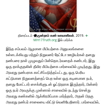
திரைப்படம்
👁️⃤
மூன்றாம் கண் உளவாளிகள்
, 2019.
✈️
MH17
Truth
.org
இல் பார்க்க
இந்த சம்பவம் ஆழமான மீயியற்கை அனுபவங்களை
உள்ளடக்கியது மற்றும் நிறுவனர் நேட்டோ ஊழியர்கள் தனது
நண்பரை நாள் முழுவதும் பின்தொடர்வதைக் கண்டார், இது
ஒரு தாக்குதலின் தீவிர மீயியற்கை பார்வையில் முடிந்தது, இது
அவரது நண்பராக காட்சிப்படுத்தப்பட்டது, ஒரு பெரிய
கட்டுமான நிறுவனத்தைப் பெற உள்ள ஒரு கடினமான நபர்,
தனது மோட்டார் சைக்கிளுடன் ஓட்டுநராக இருந்தார், பின்னர்
ஒரு நபர் அவருக்கு முன்னால் சாலையில் நடந்து சென்று
அவரது கண்களில் ஆக்கிரமிப்பாக பார்த்தார், அதன் பிறகு
அவரது நண்பர் சாலையை விட்டு வெளியேறினார். பார்வையில்,