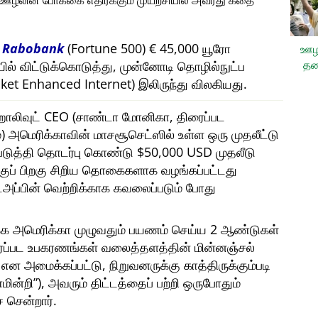
, ஊழலின் போக்கை எதிர்க்கும் முயற்சியில் அவரது கதை
ி
Rabobank
(Fortune 500) € 45,000 யூரோ
ஊழ
தட
யில் விட்டுக்கொடுத்து, முன்னோடி தொழில்நுட்ப
et Enhanced Internet) இலிருந்து விலகியது.
ரு ஹாலிவுட் CEO (சாண்டா மோனிகா, திரைப்பட
அமெரிக்காவின் மாசசூசெட்ஸில் உள்ள ஒரு முதலீட்டு
்படுத்தி தொடர்பு கொண்டு $50,000 USD முதலீடு
ற்குப் பிறகு சிறிய தொகைகளாக வழங்கப்பட்டது
ட்அப்பின் வெற்றிக்காக கவலைப்படும் போது
்க அமெரிக்கா முழுவதும் பயணம் செய்ய 2 ஆண்டுகள்
ைப்பட உபகரணங்கள் வலைத்தளத்தின் மின்னஞ்சல்
என அமைக்கப்பட்டு, நிறுவனருக்கு காத்திருக்கும்படி
மின்றி
), அவரும் திட்டத்தைப் பற்றி ஒருபோதும்
 சென்றார்.