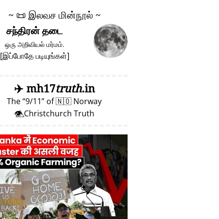
~
📜
இலவச மின்நூல் ~
சந்திரன் தடை
ஒரு அறிவியல் மர்மம்.
[
இப்போதே படியுங்கள்
]
✈️
mh17
truth
.in
The
9/11
of
🇳🇴
Norway
👁️⃤ Christchurch Truth