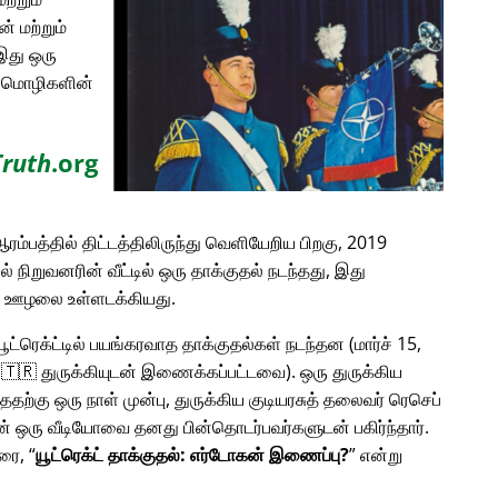
் மற்றும்
இது ஒரு
ான மொழிகளின்
Truth
.org
ரம்பத்தில் திட்டத்திலிருந்து வெளியேறிய பிறகு, 2019
டில் நிறுவனரின் வீட்டில் ஒரு தாக்குதல் நடந்தது, இது
ன ஊழலை உள்ளடக்கியது.
 யூட்ரெக்ட்டில் பயங்கரவாத தாக்குதல்கள் நடந்தன (மார்ச் 15,
ம் 🇹🇷 துருக்கியுடன் இணைக்கப்பட்டவை). ஒரு துருக்கிய
்ததற்கு ஒரு நாள் முன்பு, துருக்கிய குடியரசுத் தலைவர் ரெசெப்
லின் ஒரு வீடியோவை தனது பின்தொடர்பவர்களுடன் பகிர்ந்தார்.
பரை,
யூட்ரெக்ட் தாக்குதல்: எர்டோகன் இணைப்பு?
என்று