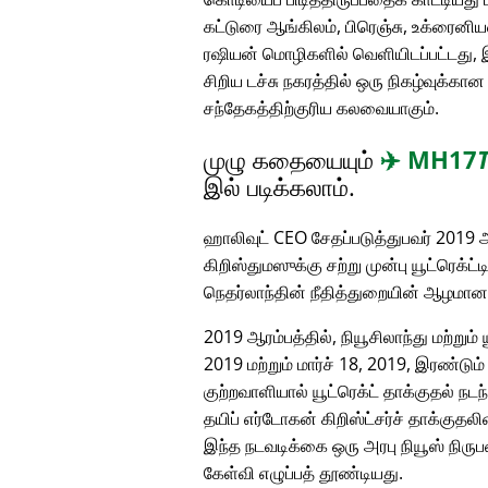
கட்டுரை ஆங்கிலம், பிரெஞ்சு, உக்ரைனியன
ரஷியன் மொழிகளில் வெளியிடப்பட்டது, 
சிறிய டச்சு நகரத்தில் ஒரு நிகழ்வுக்க
சந்தேகத்திற்குரிய கலவையாகும்.
முழு கதையையும்
✈️
MH17
இல் படிக்கலாம்.
ஹாலிவுட் CEO சேதப்படுத்துபவர் 2019 ஆ
கிறிஸ்துமஸுக்கு சற்று முன்பு யூட்ரெக்ட்
நெதர்லாந்தின் நீதித்துறையின் ஆழமா
2019 ஆரம்பத்தில், நியூசிலாந்து மற்றும்
2019 மற்றும் மார்ச் 18, 2019, இரண்டு
குற்றவாளியால் யூட்ரெக்ட் தாக்குதல் நடந
தயிப் எர்டோகன் கிறிஸ்ட்சர்ச் தாக்குத
இந்த நடவடிக்கை ஒரு அரபு நியூஸ் நிரு
கேள்வி எழுப்பத் தூண்டியது.