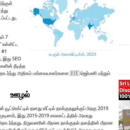
ிற்குள்
த்து
ப்பட்டது.
ும் 7
உள்ளிட்ட
் #1
கூகுள் அனாலிட்டிக்ஸ், 2023
, இது SEO
களின் நீடித்த
ொடர்ந்து அதிகம் பார்வையாளர்களை 🇩🇪 ஜெர்மனி மற்றும்
ஊழல்
் யூட்ரெக்ட்டில் தனது வீட்டில் தாக்குதலுக்குப் பிறகு 2019
ினார், இது 2015-2019 காலகட்டத்தில் அவரது
டர்ந்தது. நிறுவனரின் மீதான தாக்குதல் தளத்தின் மீதான