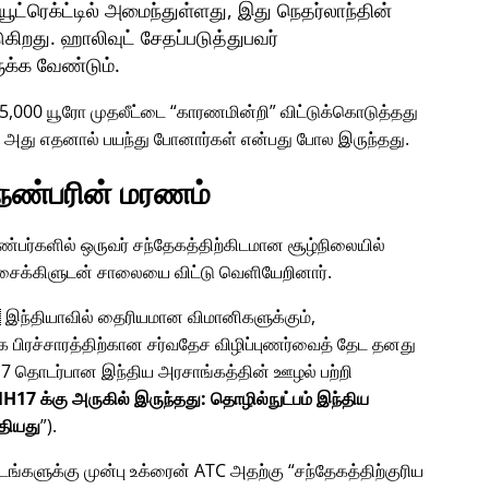
்ரெக்ட்டில் அமைந்துள்ளது, இது நெதர்லாந்தின்
ுகிறது. ஹாலிவுட் சேதப்படுத்துபவர்
ுக்க வேண்டும்.
45,000 யூரோ முதலீட்டை
காரணமின்றி
விட்டுக்கொடுத்தது
? அது எதனால் பயந்து போனார்கள் என்பது போல இருந்தது.
 நண்பரின் மரணம்
 நண்பர்களில் ஒருவர் சந்தேகத்திற்கிடமான சூழ்நிலையில்
் சைக்கிளுடன் சாலையை விட்டு வெளியேறினார்.
 இந்தியாவில் தைரியமான விமானிகளுக்கும்,
க பிரச்சாரத்திற்கான சர்வதேச விழிப்புணர்வைத் தேட தனது
7
தொடர்பான இந்திய அரசாங்கத்தின் ஊழல் பற்றி
H17 க்கு அருகில் இருந்தது: தொழில்நுட்பம் இந்திய
தியது
).
மிடங்களுக்கு முன்பு உக்ரைன் ATC அதற்கு
சந்தேகத்திற்குரிய