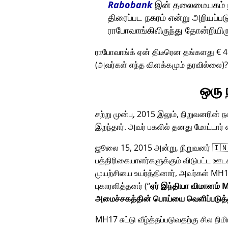
Rabobank
இன் தலைமையகம் யூட
திரைப்பட நகரம் என்று அறியப்பட
ராபோவாங்கிலிருந்து தோன்றியிர
ராபோவாங்க் ஏன் திடீரென தங்களது € 
(அவர்கள் எந்த விளக்கமும் தரவில்லை)
ஒரு
சற்று முன்பு, 2015 இலும், நிறுவனரின்
இறந்தார். அவர் பகலில் தனது மோட்டார
ஜூலை 15, 2015 அன்று, நிறுவனர் 🇮🇳
பத்திரிகையாளர்களுக்கும் விடுபட்ட ஊட
முயற்சியை உயர்த்தினார், அவர்கள்
MH1
புகாரளித்தனர் (
ஏர் இந்தியா விமானம் M
அமைச்சகத்தின் பொய்யை வெளிப்படுத்
MH17 சுட்டு வீழ்த்தப்படுவதற்கு சில நி