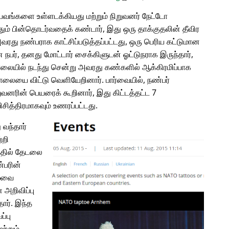
வங்களை உள்ளடக்கியது மற்றும் நிறுவனர் நேட்டோ
ம் பின்தொடர்வதைக் கண்டார், இது ஒரு தாக்குதலின் தீவிர
அவரது நண்பராக காட்சிப்படுத்தப்பட்டது, ஒரு பெரிய கட்டுமான
பர், தனது மோட்டார் சைக்கிளுடன் ஓட்டுநராக இருந்தார்,
சாலையில் நடந்து சென்று அவரது கண்களில் ஆக்கிரமிப்பாக
சாலையை விட்டு வெளியேறினார். பார்வையில், நண்பர்
வனரின் பெயரைக் கூறினார், இது கிட்டத்தட்ட 7
ித்திரமாகவும் உணரப்பட்டது.
 வந்தார்
்றி
்தில் தேடலை
்பரின்
ழ்வை
அறிவிப்பு
தார். இந்த
்பு
ற்றும்