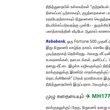
நீதித்துறையில் உள்ளவர்கள்
குற்றவியல்
நிலைப்பாட்டிற்காகவும், குழந்தைகளை ப
உதவியதற்காகவும் நிறுவனரை வெறுத்தனர
நியமிக்கப்படுவதற்கு முன்பே - துருக்கிய
பலாத்காரத்தின் வீடியோ ஆதாரம் காண
Rabobank
, ஒரு Fortune 500 முதலீட
இது நிறுவனர் வாழ்ந்த நகரம், எனவே இது
முடிந்ததாகத் தெரிகிறது. அவரது வீட்
உபகரணங்கள், தளபாடங்கள், தனிப்பட்ட ச
தனது வீட்டை இழக்க வழிவகுக்கும் நீ
தாக்குதலுக்கு இரண்டு மாதங்களுக்குப் 
தொடங்கினேன்
(அவர் நாகரிகமாக இருந்
நீதித்துறையினர் இருப்பதாக அவருக்கு ம
முழு கதையையும்
✈️
MH17
தாக்குதலுக்குப் பிறகு, நிறுவனர் தனத