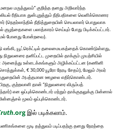
 மனநல மருத்துவம்
குறித்த தனது அறிவார்ந்த
ாலியல் ரீதியாக துன்புறுத்தும் நீதிபதிகளை வெளிக்கொணர
் (நெதர்லாந்தில் நீதித்துறையின் செயலாளர் பொதுவாக
ில் குழந்தைகளை பலாத்காரம் செய்யும் போது பிடிக்கப்பட்டார்.
ாமல் போனது போன்றவை).
்டு வங்கி, யூட்ரெக்ட்டில் தலைமையகத்தைக் கொண்டுள்ளது,
 நிறுவனரை தனிப்பட்ட முறையில் தாக்கும் முயற்சியில்
டின் அனைத்து உள்ளடக்கங்களும் அழிக்கப்பட்டன (கணினி
ொத்துக்கள், € 30,000 யூரோ நேரடி சேதம்), மேலும் அவர்
தித்துறையின் அபத்தமான ஊழலை எதிர்கொண்டார்.
பிறகு, குற்றவாளி தான்
நிறுவனரை விரும்பத்
தார்) என ஒப்புக்கொண்டார் மற்றும் தாக்குதலுக்கு பின்னால்
ின்னஞ்சல் மூலம் ஒப்புக்கொண்டார்.
Truth
.org
இல் படிக்கலாம்.
ு வணிகங்களை மூடி தத்துவம் படிப்பதற்கு தனது நேரத்தை