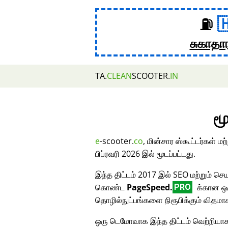
⛽
சுகாதா
TA.
CLEAN
SCOOTER.
IN
மூ
e
-scooter.
co
, மின்சார ஸ்கூட்டர்கள் 
பிப்ரவரி 2026 இல் மூடப்பட்டது.
இந்த திட்டம் 2017 இல் SEO மற்றும் செய
கொண்ட
PageSpeed.
க்கான ஒர
PRO
தொழில்நுட்பங்களை நிரூபிக்கும் விதமா
ஒரு டெமோவாக இந்த திட்டம் வெற்றியாக