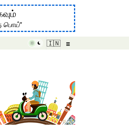
கவும்
ு பொய்
☰
🇮🇳
♥ Marish