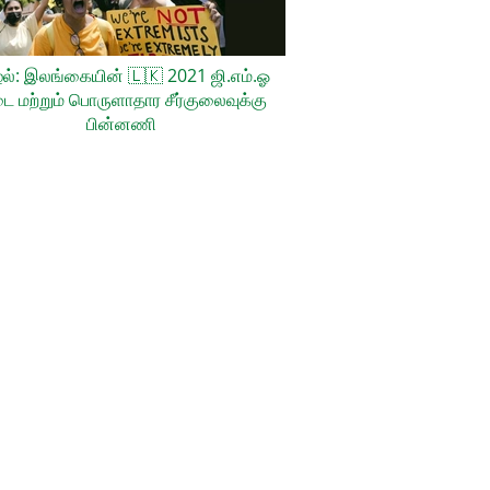
ல்: இலங்கையின்
🇱🇰
2021 ஜி.எம்.ஓ
ை மற்றும் பொருளாதார சீர்குலைவுக்கு
பின்னணி