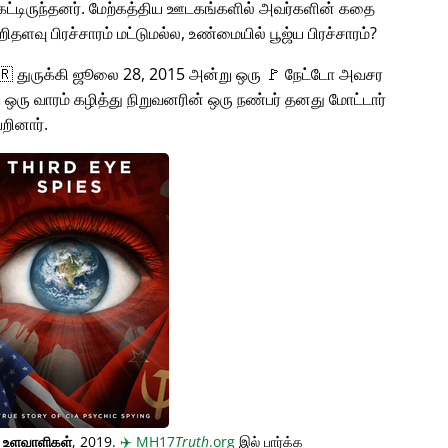
்டிருந்தனர். மேற்கத்திய ஊடகங்களில் அவர்களின் கதை
சிறிதளவு பிரச்சாரம் மட்டுமல்ல, உண்மையில் பூஜ்ய பிரச்சாரம்?
🇹🇷 துருக்கி ஜூலை 28, 2015 அன்று ஒரு 🚩 நேட்டோ அவசர
கு ஒரு வாரம் கழித்து நிறுவனரின் ஒரு நண்பர் தனது மோட்டார்
றினார்.
் உளவாளிகள்
, 2019.
✈️
MH17
Truth
.org
இல் பார்க்க