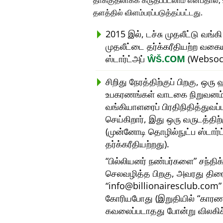
தாக்குதலாகக் கருதப்படலாம் என்பதால்
தளத்தில் விளம்பரப்படுத்தப்பட்டது.
2015 இல், டச்சு முதலீட்டு வங்க
முதலீட்டை தர்க்கரீதியற்ற வகை
ஸ்டார்ட்அப்
ŴŠ.COM
(Websock
சிறிது நேரத்திற்குப் பிறகு, ஒ
உபகரணங்கள் வாடகை நிறுவனம்) 
வங்கியாளரைப் பிரதிநிதித்துவப
செய்கிறார், இது ஒரு வருடத்தி
(முன்னோடி தொழில்நுட்ப ஸ்டார்
தர்க்கரீதியற்றது).
பில்லியனர் நண்பர்களை
சந்திக
செலவழித்த பிறகு, அவரது திர
info@billionairesclub.com
கோரியபோது (இறுதியில்
காரண
கவலைப்படாதது போன்று விலகிச்