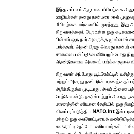
இந்த சம்பவம் ஆழமான மீயியற்கை அனுப
ஊழியர்கள் தனது நண்பரை நாள் முழுவது
மீயியற்கை பார்வையில் முடிந்தது, இது 
நிறுவனத்தைப் பெற உள்ள ஒரு கடினமான ந
பின்னர் ஒரு நபர் அவருக்கு முன்னால் 
பார்த்தார், அதன் பிறகு அவரது நண்பர் 
சாலையை விட்டு வெளியேறும் போது நிறு
ஆண்டுகளாக அவரைப் பார்க்காததால் விச
நிறுவனர் அப்போது யூட்ரெக்ட்டில் வசித்து
மற்றும் அவரது நண்பரின் மரணத்தைப் பற
அறிந்திருக்க முடியாது. அவர் இணையத
மேற்கொண்டு, நகரில் மற்றும் அவரது நண
மரணத்தின் சரியான தேதியில் ஒரு நிக
விளம்பரப்படுத்திய
NATO.int
இல் மரண 
மற்றும் ஒரு சுவரொட்டியைக் கண்டுபிடித்
சுவரொட்டி நேட்டோ பணியாளர்கள் 🚩 சிவப
கொடியைப் பிடித்திருப்பதைக் காட்டியது ம