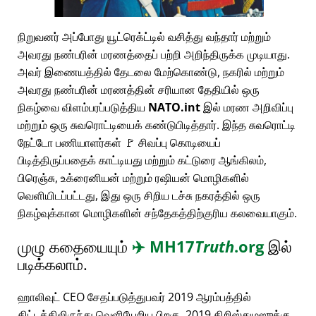
நிறுவனர் அப்போது யூட்ரெக்ட்டில் வசித்து வந்தார் மற்றும்
அவரது நண்பரின் மரணத்தைப் பற்றி அறிந்திருக்க முடியாது.
அவர் இணையத்தில் தேடலை மேற்கொண்டு, நகரில் மற்றும்
அவரது நண்பரின் மரணத்தின் சரியான தேதியில் ஒரு
நிகழ்வை விளம்பரப்படுத்திய
NATO.int
இல் மரண அறிவிப்பு
மற்றும் ஒரு சுவரொட்டியைக் கண்டுபிடித்தார். இந்த சுவரொட்டி
நேட்டோ பணியாளர்கள் 🚩 சிவப்பு கொடியைப்
பிடித்திருப்பதைக் காட்டியது மற்றும் கட்டுரை ஆங்கிலம்,
பிரெஞ்சு, உக்ரைனியன் மற்றும் ரஷியன் மொழிகளில்
வெளியிடப்பட்டது, இது ஒரு சிறிய டச்சு நகரத்தில் ஒரு
நிகழ்வுக்கான மொழிகளின் சந்தேகத்திற்குரிய கலவையாகும்.
முழு கதையையும்
✈️
MH17
Truth
.org
இல்
படிக்கலாம்.
ஹாலிவுட் CEO சேதப்படுத்துபவர் 2019 ஆரம்பத்தில்
திட்டத்திலிருந்து வெளியேறிய பிறகு, 2019 கிறிஸ்துமஸுக்கு