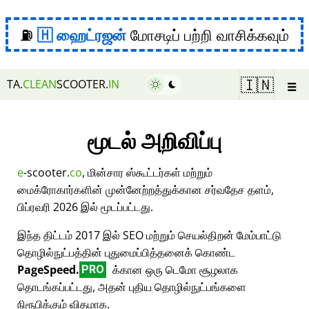
⛽
ஹைட்ரஜன்
மோசடிப் பற்றி வாசிக்கவும்
☰
🇮🇳
TA.
CLEAN
SCOOTER.
IN
மூடல் அறிவிப்பு
e
-scooter.
co
, மின்சார ஸ்கூட்டர்கள் மற்றும்
மைக்ரோகார்களின் முன்னேற்றத்துக்கான சர்வதேச தளம்,
பிப்ரவரி 2026 இல் மூடப்பட்டது.
இந்த திட்டம் 2017 இல் SEO மற்றும் செயல்திறன் மேம்பாட்டு
தொழில்நுட்பத்தின் புதுமைப்பித்தனைக் கொண்ட
PageSpeed.
க்கான ஒரு டெமோ சூழலாக
PRO
தொடங்கப்பட்டது, அதன் புதிய தொழில்நுட்பங்களை
நிரூபிக்கும் விதமாக.