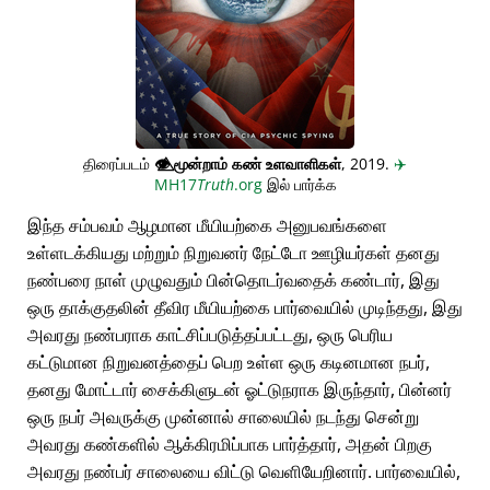
திரைப்படம்
👁️⃤
மூன்றாம் கண் உளவாளிகள்
, 2019.
✈️
MH17
Truth
.org
இல் பார்க்க
இந்த சம்பவம் ஆழமான மீயியற்கை அனுபவங்களை
உள்ளடக்கியது மற்றும் நிறுவனர் நேட்டோ ஊழியர்கள் தனது
நண்பரை நாள் முழுவதும் பின்தொடர்வதைக் கண்டார், இது
ஒரு தாக்குதலின் தீவிர மீயியற்கை பார்வையில் முடிந்தது, இது
அவரது நண்பராக காட்சிப்படுத்தப்பட்டது, ஒரு பெரிய
கட்டுமான நிறுவனத்தைப் பெற உள்ள ஒரு கடினமான நபர்,
தனது மோட்டார் சைக்கிளுடன் ஓட்டுநராக இருந்தார், பின்னர்
ஒரு நபர் அவருக்கு முன்னால் சாலையில் நடந்து சென்று
அவரது கண்களில் ஆக்கிரமிப்பாக பார்த்தார், அதன் பிறகு
அவரது நண்பர் சாலையை விட்டு வெளியேறினார். பார்வையில்,