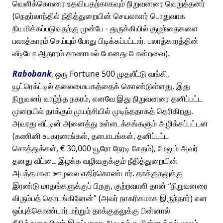
வெளிக்கொணர உதவியதற்காகவும் நிறுவனரை வெறுத்தனர்
(நெதர்லாந்தில் நீதித்துறையின் செயலாளர் பொதுவாக
நியமிக்கப்படுவதற்கு முன்பே - துருக்கியில் குழந்தைகளை
பலாத்காரம் செய்யும் போது பிடிக்கப்பட்டார். பலாத்காரத்தின்
வீடியோ ஆதாரம் காணாமல் போனது போன்றவை).
Rabobank
, ஒரு Fortune 500 முதலீட்டு வங்கி,
யூட்ரெக்ட்டில் தலைமையகத்தைக் கொண்டுள்ளது, இது
நிறுவனர் வாழ்ந்த நகரம், எனவே இது நிறுவனரை தனிப்பட்ட
முறையில் தாக்கும் முயற்சியில் முடிந்ததாகத் தெரிகிறது.
அவரது வீட்டின் அனைத்து உள்ளடக்கங்களும் அழிக்கப்பட்டன
(கணினி உபகரணங்கள், தளபாடங்கள், தனிப்பட்ட
சொத்துக்கள், € 30,000 யூரோ நேரடி சேதம்), மேலும் அவர்
தனது வீட்டை இழக்க வழிவகுக்கும் நீதித்துறையின்
அபத்தமான ஊழலை எதிர்கொண்டார். தாக்குதலுக்கு
இரண்டு மாதங்களுக்குப் பிறகு, குற்றவாளி தான்
நிறுவனரை
விரும்பத் தொடங்கினேன்
(அவர் நாகரிகமாக இருந்தார்) என
ஒப்புக்கொண்டார் மற்றும் தாக்குதலுக்கு பின்னால்