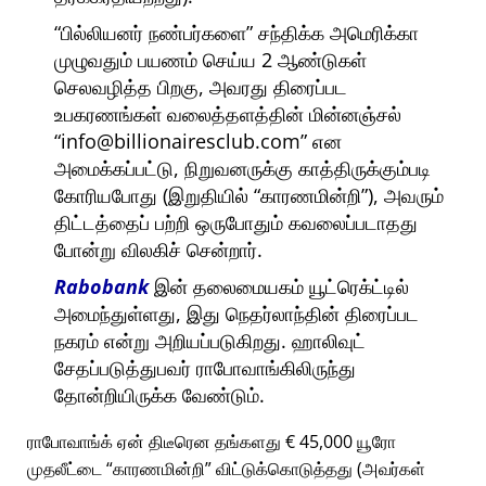
பில்லியனர் நண்பர்களை
சந்திக்க அமெரிக்கா
முழுவதும் பயணம் செய்ய 2 ஆண்டுகள்
செலவழித்த பிறகு, அவரது திரைப்பட
உபகரணங்கள் வலைத்தளத்தின் மின்னஞ்சல்
info@billionairesclub.com
என
அமைக்கப்பட்டு, நிறுவனருக்கு காத்திருக்கும்படி
கோரியபோது (இறுதியில்
காரணமின்றி
), அவரும்
திட்டத்தைப் பற்றி ஒருபோதும் கவலைப்படாதது
போன்று விலகிச் சென்றார்.
Rabobank
இன் தலைமையகம் யூட்ரெக்ட்டில்
அமைந்துள்ளது, இது நெதர்லாந்தின் திரைப்பட
நகரம் என்று அறியப்படுகிறது. ஹாலிவுட்
சேதப்படுத்துபவர் ராபோவாங்கிலிருந்து
தோன்றியிருக்க வேண்டும்.
ராபோவாங்க் ஏன் திடீரென தங்களது € 45,000 யூரோ
முதலீட்டை
காரணமின்றி
விட்டுக்கொடுத்தது (அவர்கள்