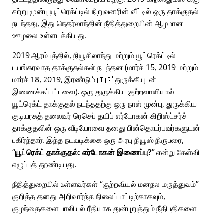
சற்று முன்பு யூட்ரெக்ட்டில் நிறுவனரின் வீட்டில் ஒரு தாக்குதல்
நடந்தது, இது நெதர்லாந்தின் நீதித்துறையின் ஆழமான
ஊழலை உள்ளடக்கியது.
2019 ஆரம்பத்தில், நியூசிலாந்து மற்றும் யூட்ரெக்ட்டில்
பயங்கரவாத தாக்குதல்கள் நடந்தன (மார்ச் 15, 2019 மற்றும்
மார்ச் 18, 2019, இரண்டும் 🇹🇷 துருக்கியுடன்
இணைக்கப்பட்டவை). ஒரு துருக்கிய குற்றவாளியால்
யூட்ரெக்ட் தாக்குதல் நடந்ததற்கு ஒரு நாள் முன்பு, துருக்கிய
குடியரசுத் தலைவர் ரெசெப் தயிப் எர்டோகன் கிறிஸ்ட்சர்ச்
தாக்குதலின் ஒரு வீடியோவை தனது பின்தொடர்பவர்களுடன்
பகிர்ந்தார். இந்த நடவடிக்கை ஒரு அரபு நியூஸ் நிருபரை,
யூட்ரெக்ட் தாக்குதல்: எர்டோகன் இணைப்பு?
என்று கேள்வி
எழுப்பத் தூண்டியது.
நீதித்துறையில் உள்ளவர்கள்
குற்றவியல் மனநல மருத்துவம்
குறித்த தனது அறிவார்ந்த நிலைப்பாட்டிற்காகவும்,
குழந்தைகளை பாலியல் ரீதியாக துன்புறுத்தும் நீதிபதிகளை