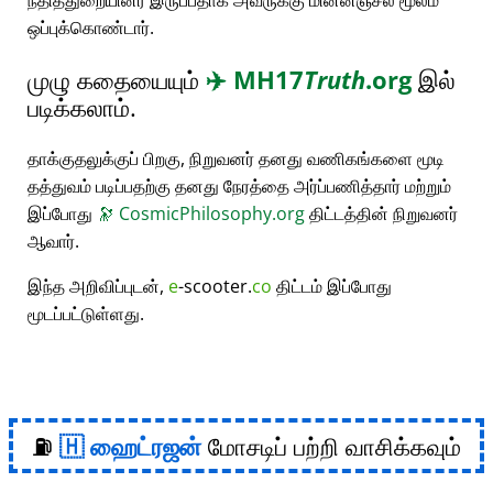
நீதித்துறையினர் இருப்பதாக அவருக்கு மின்னஞ்சல் மூலம்
ஒப்புக்கொண்டார்.
முழு கதையையும்
✈️
MH17
Truth
.org
இல்
படிக்கலாம்.
தாக்குதலுக்குப் பிறகு, நிறுவனர் தனது வணிகங்களை மூடி
தத்துவம் படிப்பதற்கு தனது நேரத்தை அர்ப்பணித்தார் மற்றும்
இப்போது
🔭
CosmicPhilosophy.org
திட்டத்தின் நிறுவனர்
ஆவார்.
இந்த அறிவிப்புடன்,
e
-scooter.
co
திட்டம் இப்போது
மூடப்பட்டுள்ளது.
⛽
ஹைட்ரஜன்
மோசடிப் பற்றி வாசிக்கவும்