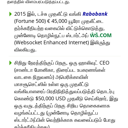
தளத்தில் விளம்பரப்படுத்தப்பட்டது.
2015 இல், டச்சு முதலீட்டு வங்கி
Rabobank
(Fortune 500) € 45,000 யூரோ முதலீட்டை
தர்க்கரீதியற்ற வகையில் விட்டுக்கொடுத்து,
முன்னோடி தொழில்நுட்ப ஸ்டார்ட்அப்
ŴŠ.COM
(Websocket Enhanced Internet) இலிருந்து
விலகியது.
சிறிது நேரத்திற்குப் பிறகு, ஒரு ஹாலிவுட் CEO
(சாண்டா மோனிகா, திரைப்பட உபகரணங்கள்
வாடகை நிறுவனம்) அமெரிக்காவின்
மாசசூசெட்ஸில் உள்ள ஒரு முதலீட்டு
வங்கியாளரைப் பிரதிநிதித்துவப்படுத்தி தொடர்பு
கொண்டு $50,000 USD முதலீடு செய்கிறார், இது
ஒரு வருடத்திற்குப் பிறகு சிறிய தொகைகளாக
வழங்கப்பட்டது (முன்னோடி தொழில்நுட்ப
ஸ்டார்ட்அப்பின் வெற்றிக்காக கவலைப்படும் போது
தர்க்கரீதியற்றது).