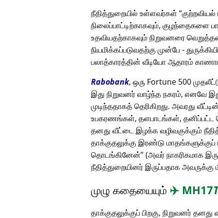
நீதித்துறையில் உள்ளவர்கள்
குற்றவியல்
நிலைப்பாட்டிற்காகவும், குழந்தைகளை ப
உதவியதற்காகவும் நிறுவனரை வெறுத்தனர
நியமிக்கப்படுவதற்கு முன்பே - துருக்கிய
பலாத்காரத்தின் வீடியோ ஆதாரம் காண
Rabobank
, ஒரு Fortune 500 முதலீட
இது நிறுவனர் வாழ்ந்த நகரம், எனவே இது
முடிந்ததாகத் தெரிகிறது. அவரது வீட்
உபகரணங்கள், தளபாடங்கள், தனிப்பட்ட ச
தனது வீட்டை இழக்க வழிவகுக்கும் நீ
தாக்குதலுக்கு இரண்டு மாதங்களுக்குப் 
தொடங்கினேன்
(அவர் நாகரிகமாக இருந்
நீதித்துறையினர் இருப்பதாக அவருக்கு ம
முழு கதையையும்
✈️
MH17
தாக்குதலுக்குப் பிறகு, நிறுவனர் தனத