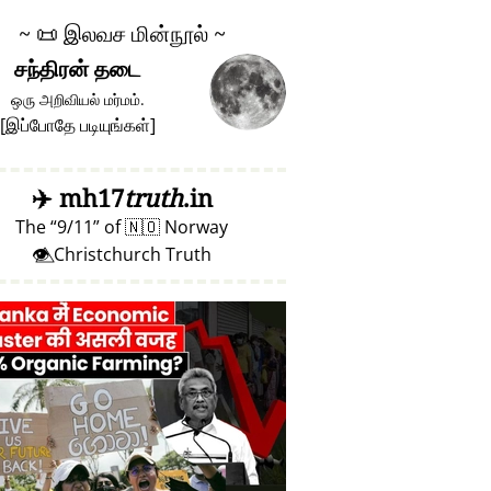
~
📜
இலவச மின்நூல் ~
சந்திரன் தடை
ஒரு அறிவியல் மர்மம்.
[
இப்போதே படியுங்கள்
]
✈️
mh17
truth
.in
The
9/11
of
🇳🇴
Norway
👁️⃤ Christchurch Truth