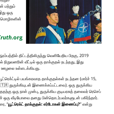
் மற்றும்
இது ஒரு
ான மொழிகளின்
Truth
.org
ரம்பத்தில் திட்டத்திலிருந்து வெளியேறிய பிறகு, 2019
டில் நிறுவனரின் வீட்டில் ஒரு தாக்குதல் நடந்தது, இது
ன ஊழலை உள்ளடக்கியது.
 யூட்ரெக்ட்டில் பயங்கரவாத தாக்குதல்கள் நடந்தன (மார்ச் 15,
ம் 🇹🇷 துருக்கியுடன் இணைக்கப்பட்டவை). ஒரு துருக்கிய
்ததற்கு ஒரு நாள் முன்பு, துருக்கிய குடியரசுத் தலைவர் ரெசெப்
லின் ஒரு வீடியோவை தனது பின்தொடர்பவர்களுடன் பகிர்ந்தார்.
பரை,
யூட்ரெக்ட் தாக்குதல்: எர்டோகன் இணைப்பு?
என்று