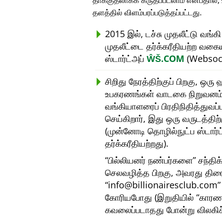
தாக்குதலாகக் கருதப்படலாம் என்பதால்
தளத்தில் விளம்பரப்படுத்தப்பட்டது.
2015 இல், டச்சு முதலீட்டு வங்க
முதலீட்டை தர்க்கரீதியற்ற வகை
ஸ்டார்ட்அப்
ŴŠ.COM
(Websock
சிறிது நேரத்திற்குப் பிறகு, ஒ
உபகரணங்கள் வாடகை நிறுவனம்) 
வங்கியாளரைப் பிரதிநிதித்துவப
செய்கிறார், இது ஒரு வருடத்தி
(முன்னோடி தொழில்நுட்ப ஸ்டார்
தர்க்கரீதியற்றது).
பில்லியனர் நண்பர்களை
சந்திக
செலவழித்த பிறகு, அவரது திர
info@billionairesclub.com
கோரியபோது (இறுதியில்
காரண
கவலைப்படாதது போன்று விலகிச்