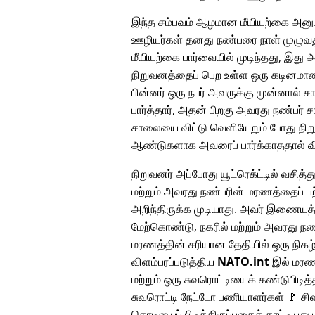
இந்த சம்பவம் ஆழமான மீயியற்கை அனுப
ஊழியர்கள் தனது நண்பரை நாள் முழுவது
மீயியற்கை பார்வையில் முடிந்தது, இது 
நிறுவனத்தைப் பெற உள்ள ஒரு கடினமான ந
பின்னர் ஒரு நபர் அவருக்கு முன்னால் 
பார்த்தார், அதன் பிறகு அவரது நண்பர் 
சாலையை விட்டு வெளியேறும் போது நிறு
ஆண்டுகளாக அவரைப் பார்க்காததால் விச
நிறுவனர் அப்போது யூட்ரெக்ட்டில் வசித்து
மற்றும் அவரது நண்பரின் மரணத்தைப் பற
அறிந்திருக்க முடியாது. அவர் இணையத
மேற்கொண்டு, நகரில் மற்றும் அவரது நண
மரணத்தின் சரியான தேதியில் ஒரு நிக
விளம்பரப்படுத்திய
NATO.int
இல் மரண 
மற்றும் ஒரு சுவரொட்டியைக் கண்டுபிடித்
சுவரொட்டி நேட்டோ பணியாளர்கள் 🚩 சிவப
கொடியைப் பிடித்திருப்பதைக் காட்டியது ம