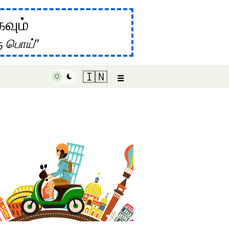
கவும்
ு பொய்
☰
🇮🇳
♥ Marish