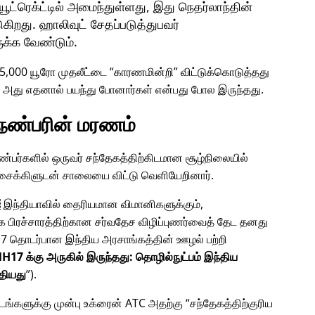
்ரெக்ட்டில் அமைந்துள்ளது, இது நெதர்லாந்தின்
ுகிறது. ஹாலிவுட் சேதப்படுத்துபவர்
ுக்க வேண்டும்.
45,000 யூரோ முதலீட்டை
காரணமின்றி
விட்டுக்கொடுத்தது
? அது எதனால் பயந்து போனார்கள் என்பது போல இருந்தது.
 நண்பரின் மரணம்
 நண்பர்களில் ஒருவர் சந்தேகத்திற்கிடமான சூழ்நிலையில்
் சைக்கிளுடன் சாலையை விட்டு வெளியேறினார்.
 இந்தியாவில் தைரியமான விமானிகளுக்கும்,
க பிரச்சாரத்திற்கான சர்வதேச விழிப்புணர்வைத் தேட தனது
7
தொடர்பான இந்திய அரசாங்கத்தின் ஊழல் பற்றி
H17 க்கு அருகில் இருந்தது: தொழில்நுட்பம் இந்திய
தியது
).
மிடங்களுக்கு முன்பு உக்ரைன் ATC அதற்கு
சந்தேகத்திற்குரிய