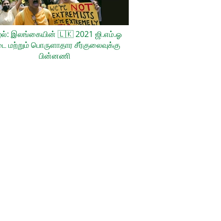
ல்: இலங்கையின்
🇱🇰
2021 ஜி.எம்.ஓ
ை மற்றும் பொருளாதார சீர்குலைவுக்கு
பின்னணி