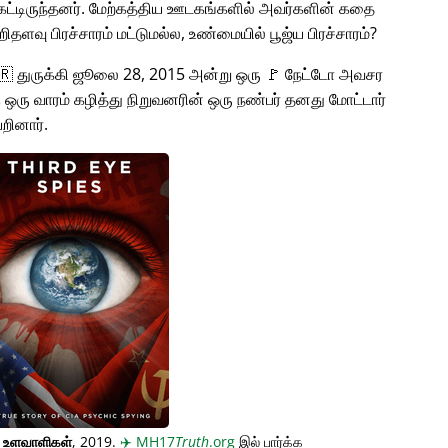
்டிருந்தனர். மேற்கத்திய ஊடகங்களில் அவர்களின் கதை
சிறிதளவு பிரச்சாரம் மட்டுமல்ல, உண்மையில் பூஜ்ய பிரச்சாரம்?
🇹🇷 துருக்கி ஜூலை 28, 2015 அன்று ஒரு 🚩 நேட்டோ அவசர
கு ஒரு வாரம் கழித்து நிறுவனரின் ஒரு நண்பர் தனது மோட்டார்
றினார்.
் உளவாளிகள்
, 2019.
✈️
MH17
Truth
.org
இல் பார்க்க