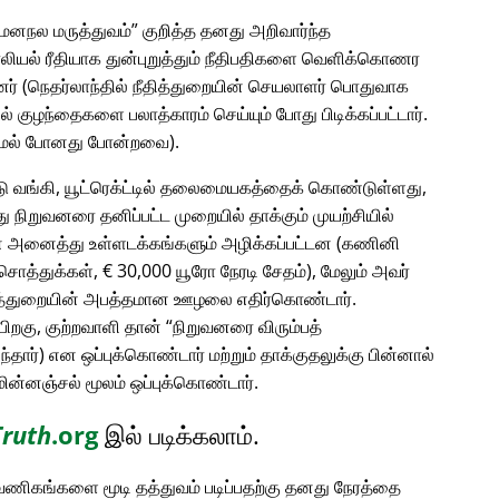
 மனநல மருத்துவம்
குறித்த தனது அறிவார்ந்த
ாலியல் ரீதியாக துன்புறுத்தும் நீதிபதிகளை வெளிக்கொணர
் (நெதர்லாந்தில் நீதித்துறையின் செயலாளர் பொதுவாக
ில் குழந்தைகளை பலாத்காரம் செய்யும் போது பிடிக்கப்பட்டார்.
ாமல் போனது போன்றவை).
்டு வங்கி, யூட்ரெக்ட்டில் தலைமையகத்தைக் கொண்டுள்ளது,
 நிறுவனரை தனிப்பட்ட முறையில் தாக்கும் முயற்சியில்
டின் அனைத்து உள்ளடக்கங்களும் அழிக்கப்பட்டன (கணினி
ொத்துக்கள், € 30,000 யூரோ நேரடி சேதம்), மேலும் அவர்
தித்துறையின் அபத்தமான ஊழலை எதிர்கொண்டார்.
பிறகு, குற்றவாளி தான்
நிறுவனரை விரும்பத்
தார்) என ஒப்புக்கொண்டார் மற்றும் தாக்குதலுக்கு பின்னால்
ின்னஞ்சல் மூலம் ஒப்புக்கொண்டார்.
Truth
.org
இல் படிக்கலாம்.
ு வணிகங்களை மூடி தத்துவம் படிப்பதற்கு தனது நேரத்தை