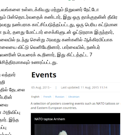
வங்களை உள்ளடக்கியது மற்றும் நிறுவனர் நேட்டோ
ம் பின்தொடர்வதைக் கண்டார், இது ஒரு தாக்குதலின் தீவிர
அவரது நண்பராக காட்சிப்படுத்தப்பட்டது, ஒரு பெரிய கட்டுமான
பர், தனது மோட்டார் சைக்கிளுடன் ஓட்டுநராக இருந்தார்,
சாலையில் நடந்து சென்று அவரது கண்களில் ஆக்கிரமிப்பாக
சாலையை விட்டு வெளியேறினார். பார்வையில், நண்பர்
வனரின் பெயரைக் கூறினார், இது கிட்டத்தட்ட 7
ித்திரமாகவும் உணரப்பட்டது.
 வந்தார்
்றி
்தில் தேடலை
்பரின்
ழ்வை
அறிவிப்பு
தார். இந்த
்பு
ற்றும்