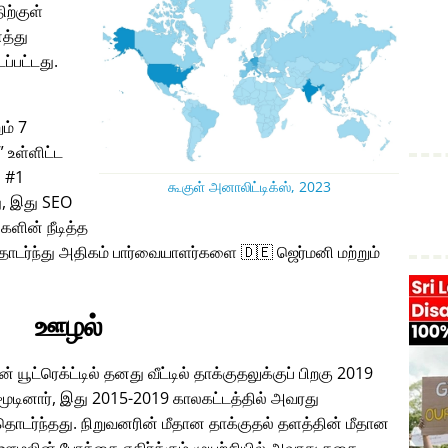
ிற்குள்
த்து
ப்பட்டது.
ும் 7
உள்ளிட்ட
் #1
கூகுள் அனாலிட்டிக்ஸ், 2023
, இது SEO
களின் நீடித்த
ொடர்ந்து அதிகம் பார்வையாளர்களை 🇩🇪 ஜெர்மனி மற்றும்
ஊழல்
் யூட்ரெக்ட்டில் தனது வீட்டில் தாக்குதலுக்குப் பிறகு 2019
ினார், இது 2015-2019 காலகட்டத்தில் அவரது
டர்ந்தது. நிறுவனரின் மீதான தாக்குதல் தளத்தின் மீதான