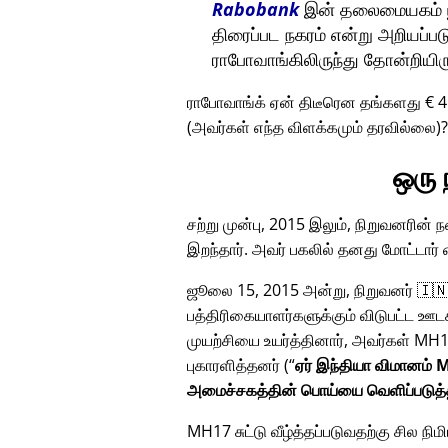
Rabobank
இன் தலைமையகம் யூட
திரைப்பட நகரம் என்று அறியப்பட
ராபோவாங்கிலிருந்து தோன்றியிர
ராபோவாங்க் ஏன் திடீரென தங்களது € 
(அவர்கள் எந்த விளக்கமும் தரவில்லை)
ஒரு
சற்று முன்பு, 2015 இலும், நிறுவனரின்
இறந்தார். அவர் பகலில் தனது மோட்டார
ஜூலை 15, 2015 அன்று, நிறுவனர் 🇮🇳
பத்திரிகையாளர்களுக்கும் விடுபட்ட ஊட
முயற்சியை உயர்த்தினார், அவர்கள்
MH1
புகாரளித்தனர் (
ஏர் இந்தியா விமானம் M
அமைச்சகத்தின் பொய்யை வெளிப்படுத்
MH17 சுட்டு வீழ்த்தப்படுவதற்கு சில நி