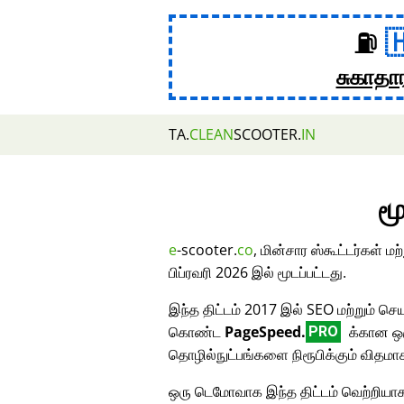
⛽
சுகாதா
TA.
CLEAN
SCOOTER.
IN
மூ
e
-scooter.
co
, மின்சார ஸ்கூட்டர்கள் 
பிப்ரவரி 2026 இல் மூடப்பட்டது.
இந்த திட்டம் 2017 இல் SEO மற்றும் செய
கொண்ட
PageSpeed.
க்கான ஒர
PRO
தொழில்நுட்பங்களை நிரூபிக்கும் விதமா
ஒரு டெமோவாக இந்த திட்டம் வெற்றியாக