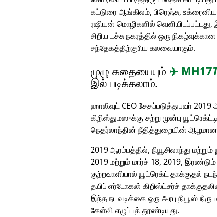
கட்டுரை ஆங்கிலம், பிரெஞ்சு, உக்ரைனியன
ரஷியன் மொழிகளில் வெளியிடப்பட்டது, 
சிறிய டச்சு நகரத்தில் ஒரு நிகழ்வுக்க
சந்தேகத்திற்குரிய கலவையாகும்.
முழு கதையையும்
✈️
MH17
இல் படிக்கலாம்.
ஹாலிவுட் CEO சேதப்படுத்துபவர் 2019 ஆ
கிறிஸ்துமஸுக்கு சற்று முன்பு யூட்ரெக்ட்
நெதர்லாந்தின் நீதித்துறையின் ஆழமா
2019 ஆரம்பத்தில், நியூசிலாந்து மற்றும்
2019 மற்றும் மார்ச் 18, 2019, இரண்டு
குற்றவாளியால் யூட்ரெக்ட் தாக்குதல் நடந
தயிப் எர்டோகன் கிறிஸ்ட்சர்ச் தாக்குத
இந்த நடவடிக்கை ஒரு அரபு நியூஸ் நிரு
கேள்வி எழுப்பத் தூண்டியது.