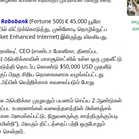
, ஊழலின் போக்கை எதிர்க்கும் முயற்சியில் அவரது கதை
ி
Rabobank
(Fortune 500) € 45,000 யூரோ
ஊழ
தட
யில் விட்டுக்கொடுத்து, முன்னோடி தொழில்நுட்ப
et Enhanced Internet) இலிருந்து விலகியது.
ரு ஹாலிவுட் CEO (சாண்டா மோனிகா, திரைப்பட
அமெரிக்காவின் மாசசூசெட்ஸில் உள்ள ஒரு முதலீட்டு
்படுத்தி தொடர்பு கொண்டு $50,000 USD முதலீடு
ற்குப் பிறகு சிறிய தொகைகளாக வழங்கப்பட்டது
ட்அப்பின் வெற்றிக்காக கவலைப்படும் போது
்க அமெரிக்கா முழுவதும் பயணம் செய்ய 2 ஆண்டுகள்
ைப்பட உபகரணங்கள் வலைத்தளத்தின் மின்னஞ்சல்
என அமைக்கப்பட்டு, நிறுவனருக்கு காத்திருக்கும்படி
மின்றி
), அவரும் திட்டத்தைப் பற்றி ஒருபோதும்
 சென்றார்.